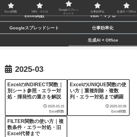
biz-tactics
Googleスプレッ
Excel関数
VBA・マクロ
仕事効率化
生成AI × Office
ドシート
Excel関数
VBA・マクロ
Googleスプレッドシート
仕事効率化
生成AI × Office
2025-03
ExcelのINDIRECT関数｜
ExcelのUNIQUE関数の使
別シート参照・エラー対
い方｜重複削除・複数
処・揮発性の重さを解説
列・エラー対処まで網羅
2025.03.15
2025.03.09
Excel関数
Excel関数
FILTER関数の使い方｜複
数条件・エラー対処・旧
Excel代替まで