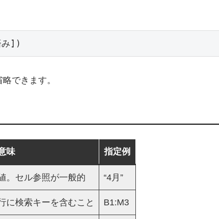
済み])
省略できます。
意味
指定例
値。セル参照が一般的
“4月”
行に検索キーを含むこと
B1:M3