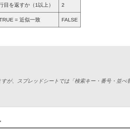
行目を返すか（1以上）
2
 TRUE = 近似一致
FALSE
びますが、スプレッドシートでは「検索キー・番号・並べ替
け