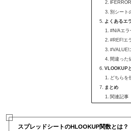
IFER
別シート
よくあるエ
#N/Aエ
#REF!エ
#VALUE
間違った
VLOOKU
どちらを
まとめ
関連記事
スプレッドシートのHLOOKUP関数とは？