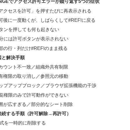
RANGEでアクセス許可エラーが繰り返す5つの症状
 「アクセスを許可」を押すたびに再表示される
許可後に一度動くが、しばらくして#REF!に戻る
 ボタンを押しても何も起きない
 自分には許可ボタンが表示されない
一部の行・列だけ#REF!のまま残る
因と解決手順
 アカウント不一致／組織外共有制限
 共有権限の取り消し／参照元の移動
 ポップアップブロック／ブラウザ拡張機能の干渉
 閲覧権限のみで許可動作ができない
 範囲が広すぎる／部分的なシート削除
接続する手順（許可解除→再許可）
1: 数式を一時的に削除する