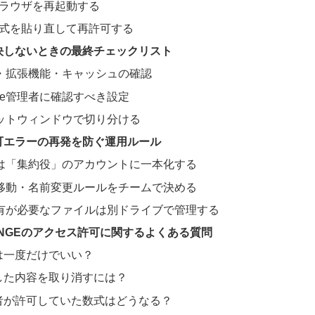
: ブラウザを再起動する
3: 数式を貼り直して再許可する
決しないときの最終チェックリスト
・拡張機能・キャッシュの確認
pace管理者に確認すべき設定
ットウィンドウで切り分ける
可エラーの再発を防ぐ運用ルール
は「集約役」のアカウントに一本化する
移動・名前変更ルールをチームで決める
有が必要なファイルは別ドライブで管理する
RANGEのアクセス許可に関するよくある質問
可は一度だけでいい？
可した内容を取り消すには？
退職者が許可していた数式はどうなる？