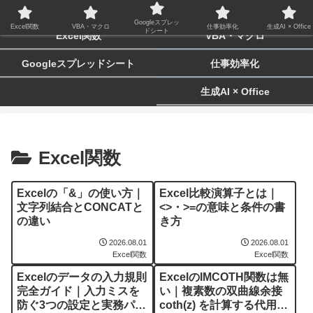
biz-tactics
Googleスプレッ
Excel関数
VBA・マクロ
仕事効率化
生成AI × Office
ドシート
Excel関数
VBA・マクロ
Googleスプレッドシート
仕事効率化
生成AI × Office
Excel関数
Excelの「&」の使い方｜
Excel比較演算子とは｜
文字列結合とCONCATと
<>・>=の意味と条件の書
の違い
き方
2026.08.01
2026.08.01
Excel関数
Excel関数
Excelのデータの入力規則
ExcelのIMCOTH関数は無
完全ガイド｜入力ミスを
い｜複素数の双曲線余接
防ぐ3つの設定と実務パタ
coth(z) を計算する代用式