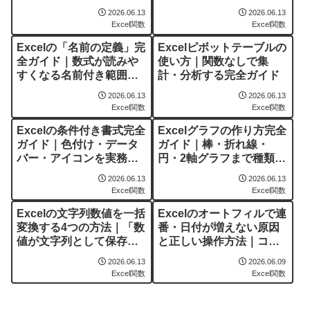
ーン
と完全ガイド
2026.06.13
2026.06.13
Excel関数
Excel関数
Excelの「名前の定義」完
Excelピボットテーブルの
全ガイド｜数式が読みや
使い方｜関数なしで集
すくなる名前付き範囲の
計・分析する完全ガイド
使い方
2026.06.13
2026.06.13
Excel関数
Excel関数
Excelの条件付き書式完全
Excelグラフの作り方完全
ガイド｜色付け・データ
ガイド｜棒・折れ線・
バー・アイコンを実務で
円・2軸グラフまで種類別
使い倒す
に解説
2026.06.13
2026.06.13
Excel関数
Excel関数
Excelの文字列数値を一括
Excelのオートフィルで連
変換する4つの方法｜「数
番・日付が増えない原因
値が文字列として保存さ
と正しい操作方法｜コピ
れています」を解除
ーになってしまうときの
2026.06.13
2026.06.09
対処
Excel関数
Excel関数