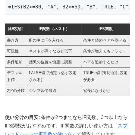
=IFS(B2>=80, "A", B2>=60, "B", TRUE, "C")
比較項目
IF関数（ネスト）
IFS関数
書き方
IFの中にIFを入れる
条件と値のペアを並べる
可読性
ネストが深くなると低下
条件が増えてもフラット
条件追加
括弧の位置を慎重に調整
ペアを追加するだけ
デフォル
FALSE値で指定（必ず設定
TRUE+値で明示的に設定
ト値
される）
が必要
2択の分岐
シンプルで最適
冗長になりがち
使い分けの目安
: 条件が2つまでならIF関数、3つ以上なら
IFS関数がおすすめです。IF関数の詳しい使い方は「
スプ
レッドシートのIF関数の使い方
」で解説しています。