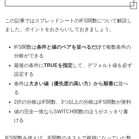
この記事ではスプレッドシートのIFS関数について解説し
ました。ポイントをおさらいしておきましょう。
IFS関数は
条件と値のペアを並べるだけ
で複数条件の
分岐ができる
最後の条件に
TRUEを指定
して、デフォルト値を必ず
設定する
条件は
大きい値（優先度の高い方）から順番に
並べ
る
2択の分岐はIF関数、3つ以上の分岐はIFS関数が便利
値の完全一致ならSWITCH関数のほうがスッキリ書
ける
IFS関数を使えば、IF関数のネストで複雑になっていた数