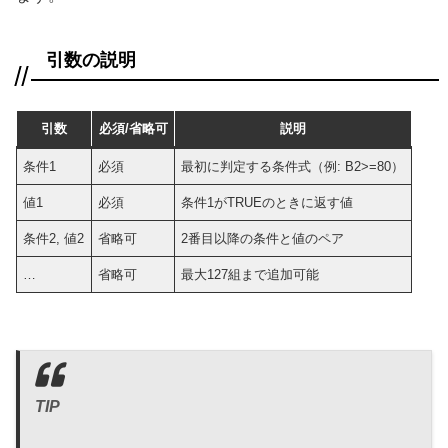
引数の説明
引数
必須/省略可
説明
条件1
必須
最初に判定する条件式（例: B2>=80）
値1
必須
条件1がTRUEのときに返す値
条件2, 値2
省略可
2番目以降の条件と値のペア
…
省略可
最大127組まで追加可能
TIP