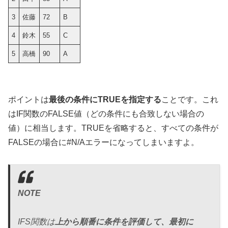
3
佐藤
72
B
4
鈴木
55
C
5
高橋
90
A
ポイントは
最後の条件にTRUEを指定する
ことです。これ
はIF関数のFALSE値（どの条件にも合致しない場合の
値）に相当します。TRUEを省略すると、すべての条件が
FALSEの場合に#N/Aエラーになってしまいますよ。
NOTE
IFS関数は
上から順番に条件を評価して、最初に