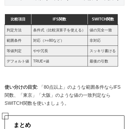
比較項目
IFS関数
SWITCH関数
判定方法
条件式（比較演算子を使える）
値の完全一致
範囲条件
対応（>=80など）
非対応
等値判定
やや冗長
スッキリ書ける
デフォルト値
TRUE+値
最後の引数
使い分けの目安
: 「80点以上」のような範囲条件ならIFS
関数、「東京」「大阪」のような値の一致判定なら
SWITCH関数を使いましょう。
まとめ