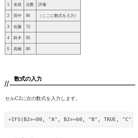
1
名前
点数
評価
2
田中
85
（ここに数式を入力）
3
佐藤
72
4
鈴木
55
5
高橋
90
数式の入力
セルC2に次の数式を入力します。
=IFS(B2>=80, "A", B2>=60, "B", TRUE, "C")