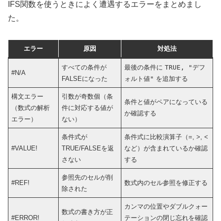
IFS関数を使うときによく遭遇するエラーをまとめまし
た。
エラー
原因
対処法
すべての条件が
最後の条件に
TRUE, "デフ
#N/A
FALSEになった
ォルト値"
を追加する
構文エラー
引数が奇数個（条
条件と値がペアになっている
（数式の解析
件に対応する値が
か確認する
エラー）
ない）
条件式が
条件式に比較演算子（=, >, <
#VALUE!
TRUE/FALSEを返
など）が含まれているか確認
さない
する
参照先のセルが削
#REF!
数式内のセル参照を修正する
除された
カンマの位置やダブルクォー
数式の書き方が正
#ERROR!
テーションの閉じ忘れを確認