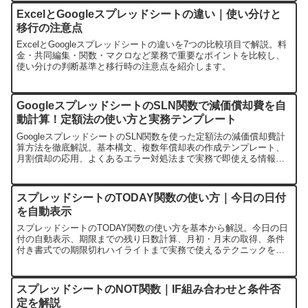
ExcelとGoogleスプレッドシートの違い｜使い分けと
移行の注意点
ExcelとGoogleスプレッドシートの違いを7つの比較項目で解説。料
金・共同編集・関数・マクロなど業務で重要なポイントを比較し、
使い分けの判断基準と移行時の注意点を紹介します。
GoogleスプレッドシートのSLN関数で減価償却費を自
動計算！定額法の使い方と実務テンプレート
GoogleスプレッドシートのSLN関数を使った定額法の減価償却費計
算方法を徹底解説。基本構文、複数年償却表の作成テンプレート、
月割償却の応用、よくあるエラー対処法まで実務で即使える情報を
網羅。DDB関数（二重定率法）・SYD関数（級数法）との使い分け
も解説。
スプレッドシートのTODAY関数の使い方｜今日の日付
を自動表示
スプレッドシートのTODAY関数の使い方を基本から解説。今日の日
付の自動表示、期限までの残り日数計算、月初・月末の取得、条件
付き書式での期限切れハイライトまで実務で使えるテクニックを紹
介。NOW関数との違いや揮発性関数の仕組みも解説します。
スプレッドシートのNOT関数｜IF組み合わせと条件否
定を解説