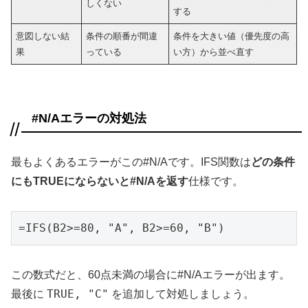
しくない
する
意図しない結
条件の順番が間違
条件を大きい値（優先度の高
果
っている
い方）から並べ直す
#N/Aエラーの対処法
最もよくあるエラーがこの#N/Aです。IFS関数は
どの条件
にもTRUEにならないと#N/Aを返す
仕様です。
=IFS(B2>=80, "A", B2>=60, "B")
この数式だと、60点未満の場合に#N/Aエラーが出ます。
TRUE, "C"
最後に
を追加して対処しましょう。