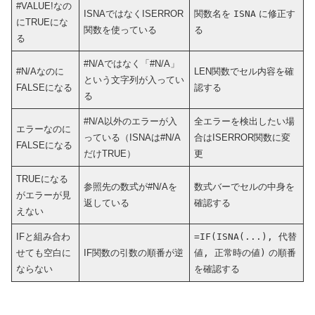
#VALUE!なの
ISNAではなくISERROR
関数名を
ISNA
に修正す
にTRUEにな
関数を使っている
る
る
#N/Aではなく「#N/A」
#N/Aなのに
LEN関数でセル内容を確
という文字列が入ってい
FALSEになる
認する
る
#N/A以外のエラーが入
全エラーを検出したい場
エラーなのに
っている（ISNAは#N/A
合はISERROR関数に変
FALSEになる
だけTRUE）
更
TRUEになる
参照先の数式が#N/Aを
数式バーでセルの中身を
がエラーが見
返している
確認する
えない
IFと組み合わ
=IF(ISNA(...), 代替
せても空白に
IF関数の引数の順番が逆
値, 正常時の値)
の順番
ならない
を確認する