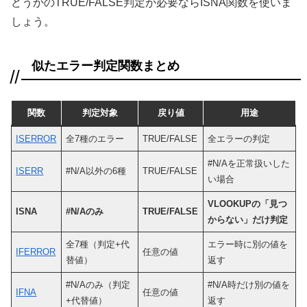
どうかのTRUE/FALSE判定が必要ならISNA関数を使いま
しょう。
似たエラー判定関数まとめ
関数
判定対象
戻り値
用途
ISERROR
全7種のエラー
TRUE/FALSE
全エラーの判定
#N/Aを正常扱いした
ISERR
#N/A以外の6種
TRUE/FALSE
い場合
VLOOKUPの「見つ
ISNA
#N/Aのみ
TRUE/FALSE
からない」だけ判定
全7種（判定+代
エラー時に別の値を
IFERROR
任意の値
替値）
返す
#N/Aのみ（判定
#N/A時だけ別の値を
IFNA
任意の値
+代替値）
返す