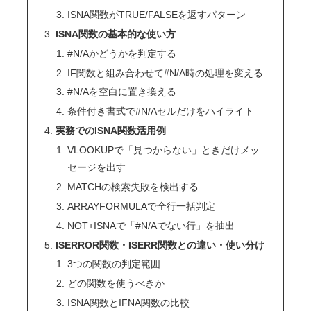
ISNA関数がTRUE/FALSEを返すパターン
ISNA関数の基本的な使い方
#N/Aかどうかを判定する
IF関数と組み合わせて#N/A時の処理を変える
#N/Aを空白に置き換える
条件付き書式で#N/Aセルだけをハイライト
実務でのISNA関数活用例
VLOOKUPで「見つからない」ときだけメッ
セージを出す
MATCHの検索失敗を検出する
ARRAYFORMULAで全行一括判定
NOT+ISNAで「#N/Aでない行」を抽出
ISERROR関数・ISERR関数との違い・使い分け
3つの関数の判定範囲
どの関数を使うべきか
ISNA関数とIFNA関数の比較