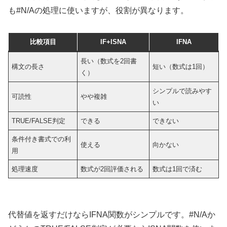
も#N/Aの処理に使いますが、役割が異なります。
比較項目
IF+ISNA
IFNA
長い（数式を2回書
構文の長さ
短い（数式は1回）
く）
シンプルで読みやす
可読性
やや複雑
い
TRUE/FALSE判定
できる
できない
条件付き書式での利
使える
向かない
用
処理速度
数式が2回評価される
数式は1回で済む
代替値を返すだけならIFNA関数がシンプルです。#N/Aか