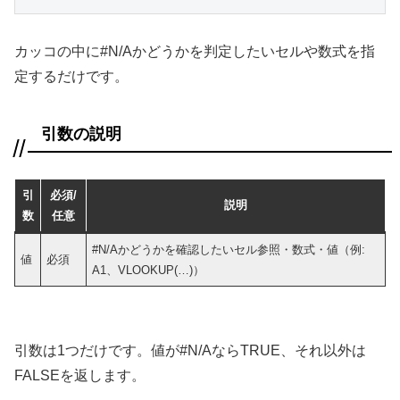
カッコの中に#N/Aかどうかを判定したいセルや数式を指
定するだけです。
引数の説明
引
必須/
説明
数
任意
#N/Aかどうかを確認したいセル参照・数式・値（例:
値
必須
A1、VLOOKUP(…)）
引数は1つだけです。値が#N/AならTRUE、それ以外は
FALSEを返します。