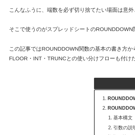
こんなふうに、端数を必ず切り捨てたい場面は意外
そこで使うのがスプレッドシートのROUNDDOW
この記事ではROUNDDOWN関数の基本の書き方
FLOOR・INT・TRUNCとの使い分けフローも
ROUNDD
ROUNDD
基本構文
引数の説