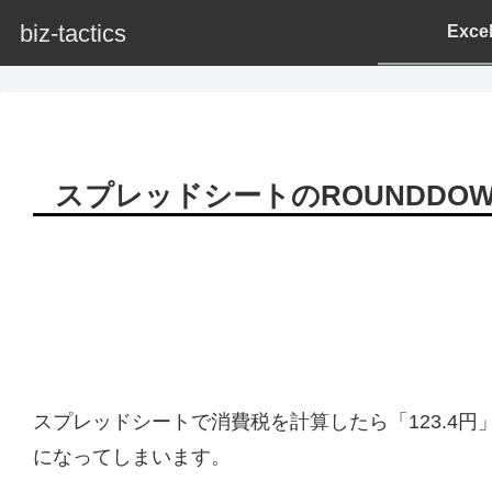
biz-tactics
Exc
スプレッドシートのROUNDD
スプレッドシートで消費税を計算したら「123.4
になってしまいます。