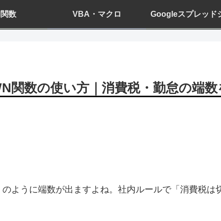
el関数
VBA・マクロ
Googleスプレッ
OWN関数の使い方｜消費税・勤怠の端
円」のように端数が出ますよね。社内ルールで「消費税は