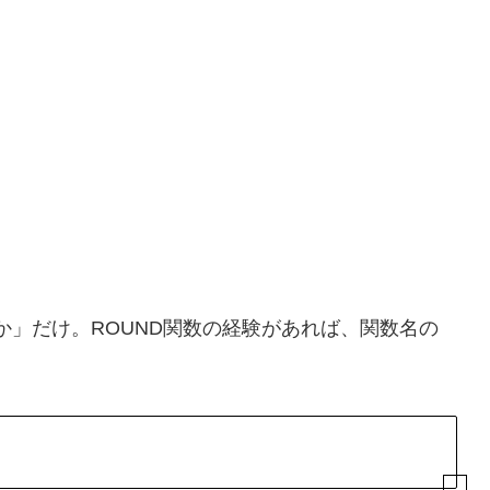
」だけ。ROUND関数の経験があれば、関数名の