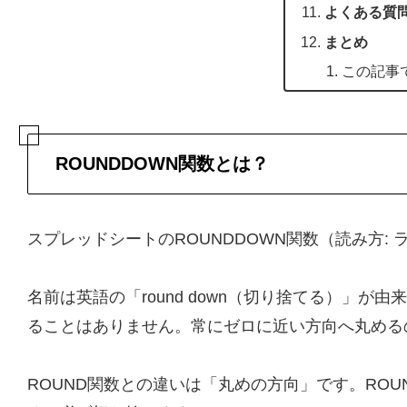
よくある質問
まとめ
この記事
ROUNDDOWN関数とは？
スプレッドシートのROUNDDOWN関数（読み方:
名前は英語の「round down（切り捨てる）」が
ることはありません。常にゼロに近い方向へ丸める
ROUND関数との違いは「丸めの方向」です。RO