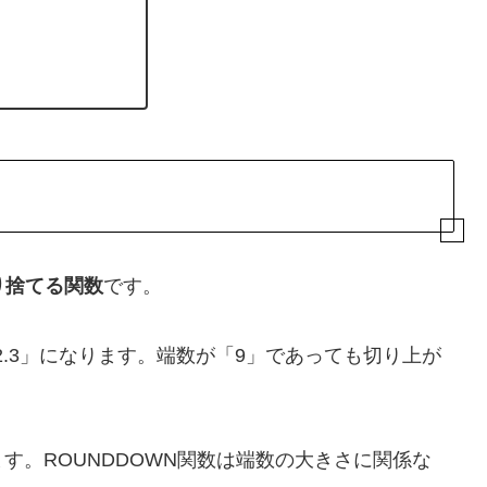
り捨てる関数
です。
「2.3」になります。端数が「9」であっても切り上が
す。ROUNDDOWN関数は端数の大きさに関係な