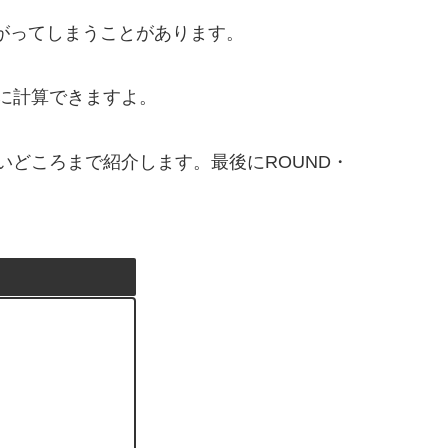
がってしまうことがあります。
ずに計算できますよ。
いどころまで紹介します。最後にROUND・