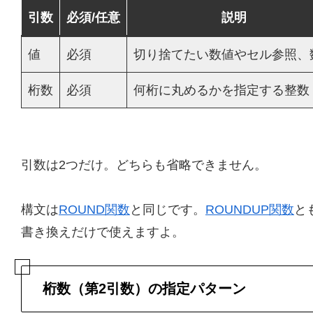
引数
必須/任意
説明
値
必須
切り捨てたい数値やセル参照、
桁数
必須
何桁に丸めるかを指定する整数
引数は2つだけ。どちらも省略できません。
構文は
ROUND関数
と同じです。
ROUNDUP関数
と
書き換えだけで使えますよ。
桁数（第2引数）の指定パターン