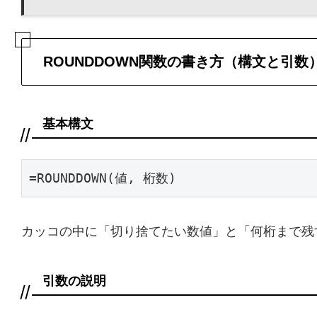
ROUNDDOWN関数の書き方（構文と引数
基本構文
=ROUNDDOWN(値, 桁数)
カッコの中に「切り捨てたい数値」と「何桁まで残
引数の説明