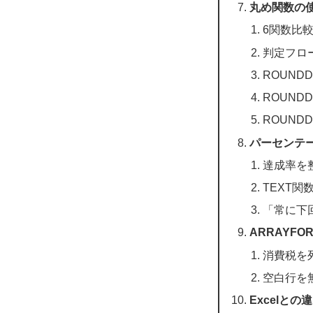
丸め関数の
6関数比
判定フロ
ROUND
ROUND
ROUND
パーセンテ
達成率を
TEXT
「常に下
ARRAYF
消費税を
空白行を
Excelとの