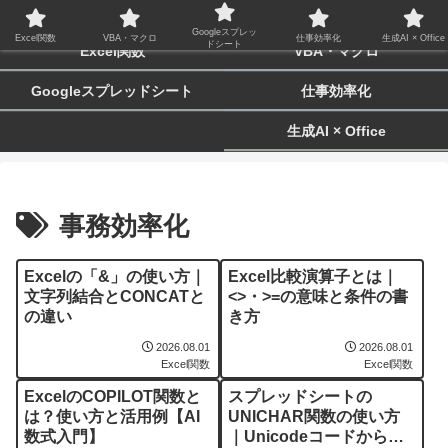
biz-tactics
Googleスプレッ
Excel関数
VBA・マクロ
仕事効率化
生成AI × Office
ドシート
Excel関数
VBA・マクロ
Googleスプレッドシート
仕事効率化
生成AI × Office
事務効率化
Excelの「&」の使い方｜
Excel比較演算子とは｜
文字列結合とCONCATと
<>・>=の意味と条件の書
の違い
き方
2026.08.01
2026.08.01
Excel関数
Excel関数
ExcelのCOPILOT関数と
スプレッドシートの
は？使い方と活用例【AI
UNICHAR関数の使い方
数式入門】
｜Unicodeコードから文