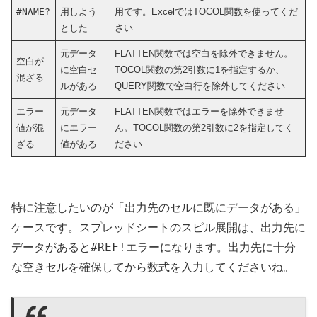
#NAME?
用しよう
用です。ExcelではTOCOL関数を使ってくだ
とした
さい
元データ
FLATTEN関数では空白を除外できません。
空白が
に空白セ
TOCOL関数の第2引数に1を指定するか、
混ざる
ルがある
QUERY関数で空白行を除外してください
エラー
元データ
FLATTEN関数ではエラーを除外できませ
値が混
にエラー
ん。TOCOL関数の第2引数に2を指定してく
ざる
値がある
ださい
特に注意したいのが「出力先のセルに既にデータがある」
ケースです。スプレッドシートのスピル展開は、出力先に
#REF!
データがあると
エラーになります。出力先に十分
な空きセルを確保してから数式を入力してくださいね。