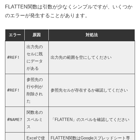
FLATTEN関数は引数が少なくシンプルですが、いくつか
のエラーが発生することがあります。
エラー
原因
対処法
出力先の
セルに既
#REF!
出力先の範囲を空にしてください
にデータ
がある
参照先の
行や列が
#REF!
参照先セルが存在するか確認してください
削除され
た
関数名の
#NAME?
スペルミ
「FLATTEN」のスペルを確認してください
ス
Excelで使
FLATTEN関数はGoogleスプレッドシート専