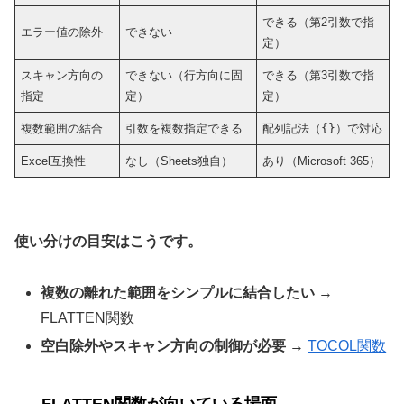
できる（第2引数で指
エラー値の除外
できない
定）
スキャン方向の
できない（行方向に固
できる（第3引数で指
指定
定）
定）
複数範囲の結合
引数を複数指定できる
配列記法（
{}
）で対応
Excel互換性
なし（Sheets独自）
あり（Microsoft 365）
使い分けの目安はこうです。
複数の離れた範囲をシンプルに結合したい
→
FLATTEN関数
空白除外やスキャン方向の制御が必要
→
TOCOL関数