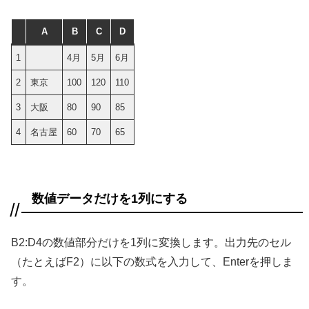
A
B
C
D
1
4月
5月
6月
2
東京
100
120
110
3
大阪
80
90
85
4
名古屋
60
70
65
数値データだけを1列にする
B2:D4の数値部分だけを1列に変換します。出力先のセル
（たとえばF2）に以下の数式を入力して、Enterを押しま
す。