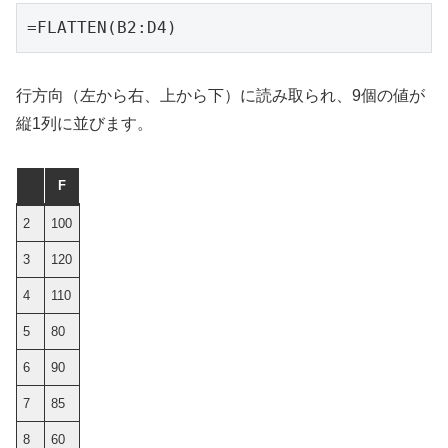
=FLATTEN(B2:D4)
行方向（左から右、上から下）に読み取られ、9個の値が
縦1列に並びます。
F
2
100
3
120
4
110
5
80
6
90
7
85
8
60