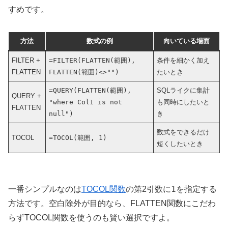
すめです。
方法
数式の例
向いている場面
FILTER +
=FILTER(FLATTEN(範囲),
条件を細かく加え
FLATTEN
FLATTEN(範囲)<>"")
たいとき
=QUERY(FLATTEN(範囲),
SQLライクに集計
QUERY +
"where Col1 is not
も同時にしたいと
FLATTEN
null")
き
数式をできるだけ
TOCOL
=TOCOL(範囲, 1)
短くしたいとき
1
一番シンプルなのは
TOCOL関数
の第2引数に
を指定する
方法です。空白除外が目的なら、FLATTEN関数にこだわ
らずTOCOL関数を使うのも賢い選択ですよ。