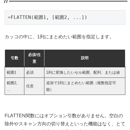
=FLATTEN(範囲1, [範囲2, ...])
カッコの中に、1列にまとめたい範囲を指定します。
必須/任
引数
説明
意
範囲1
必須
1列に変換したいセル範囲、配列、または値
範囲2,
追加で1列にまとめたい範囲（複数指定可
任意
…
能）
FLATTEN関数にはオプション引数がありません。空白の
除外やスキャン方向の切り替えといった機能はなく、とて