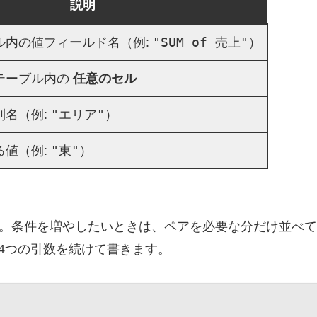
説明
"SUM of 売上"
ル内の値フィールド名（例:
）
テーブル内の
任意のセル
"エリア"
列名（例:
）
"東"
る値（例:
）
。条件を増やしたいときは、ペアを必要な分だけ並べて
4つの引数を続けて書きます。