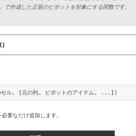
」で作成した正規のピボットを対象にする関数です。
数）
のセル, [元の列, ピボットのアイテム, ...])
を必要なだけ追加します。