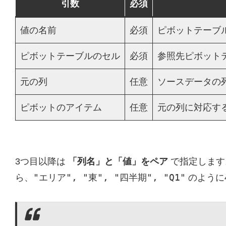
引数
必須
値の名前
必須
ピボットテーブ
ピボットテーブルのセル
必須
参照先ピボット
元の列
任意
ソースデータの
ピボットのアイテム
任意
元の列に対応す
3つ目以降は
「列名」と「値」をペア
で指定します
"エリア", "東", "四半期", "Q1"
ら、
のように