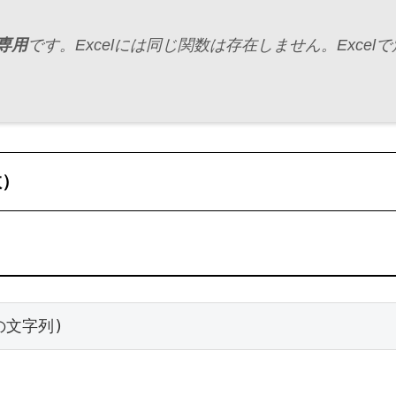
ト専用
です。Excelには同じ関数は存在しません。Exc
数）
囲の文字列)