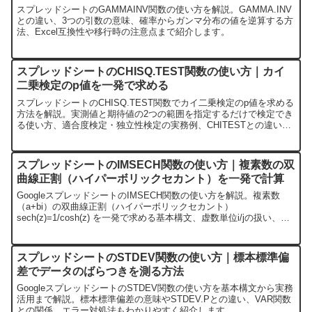
スプレッドシートのGAMMAINV関数の使い方を解説。GAMMA.INV
との違い、3つの引数の意味、確率からガンマ分布の値を逆算する方
法、Excel互換性や移行時の注意点まで紹介します。
スプレッドシートのCHISQ.TEST関数の使い方｜カイ
二乗検定のp値を一発で求める
スプレッドシートのCHISQ.TEST関数でカイ二乗検定のp値を求める
方法を解説。実測値と期待値の2つの範囲を指定するだけで検定でき
る使い方、適合度検定・独立性検定の実務例、CHITESTとの違い、
CHISQ.DISTファミリーとの使い分けまで紹介します。
スプレッドシートのIMSECH関数の使い方｜複素数の双
曲線正割（ハイパーボリックセカント）を一発で計算
GoogleスプレッドシートのIMSECH関数の使い方を解説。複素数
（a+bi）の双曲線正割（ハイパーボリックセカント）
sech(z)=1/cosh(z) を一発で求める基本構文、虚数単位i/jの扱い、
COMPLEX関数やIMCOSHとの連携、純虚数では sec(b) と同値にな
る関係、信号処理・電気工学・複素解析での活用例、よくあるエラ
ー対処法まで実例付きで紹介します。
スプレッドシートのSTDEV関数の使い方｜標本標準偏
差でデータのばらつきを測る方法
GoogleスプレッドシートのSTDEV関数の使い方を基本構文から実務
活用まで解説。標本標準偏差の意味やSTDEV.Pとの違い、VAR関数
との関係、エラー対処法もわかりやすく紹介します。