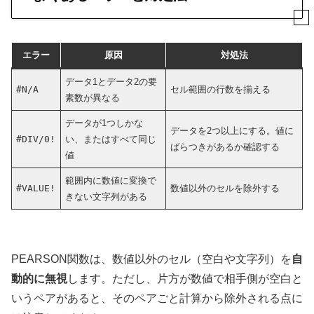
エラー
原因
対処法
データ1とデータ2の要
#N/A
セル範囲の行数を揃える
素数が異なる
データが1つしかな
データを2つ以上にする。値に
#DIV/0!
い、またはすべて同じ
ばらつきがあるか確認する
値
範囲内に数値に変換で
#VALUE!
数値以外のセルを除外する
きない文字列がある
PEARSON関数は、数値以外のセル（空白や文字列）を
自
動的に無視
します。ただし、片方が数値で相手側が空白と
いうペアがあると、そのペアごと計算から除外される点に