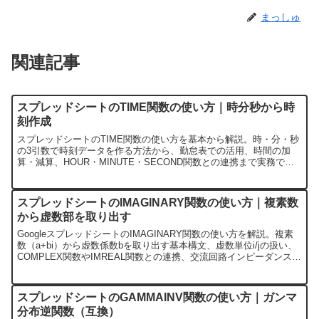
まっしゅ
関連記事
スプレッドシートのTIME関数の使い方｜時分秒から時
刻作成
スプレッドシートのTIME関数の使い方を基本から解説。時・分・秒
の3引数で時刻データを作る方法から、勤怠表での活用、時間の加
算・減算、HOUR・MINUTE・SECOND関数との連携まで実務で役
立つテクニックを紹介します。
スプレッドシートのIMAGINARY関数の使い方｜複素数
から虚数部を取り出す
GoogleスプレッドシートのIMAGINARY関数の使い方を解説。複素
数（a+bi）から虚数係数bを取り出す基本構文、虚数単位i/jの扱い、
COMPLEX関数やIMREAL関数との連携、交流回路インピーダンス分
析や信号処理での実務活用例、よくあるエラー対処法まで実例付き
で紹介します。
スプレッドシートのGAMMAINV関数の使い方｜ガンマ
分布逆関数（互換）