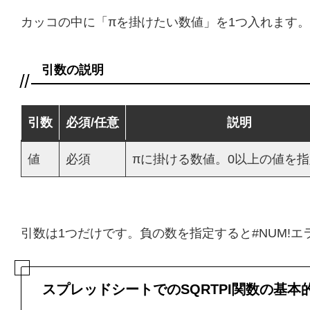
カッコの中に「πを掛けたい数値」を1つ入れます。関
引数の説明
引数
必須/任意
説明
値
必須
πに掛ける数値。0以上の値を
引数は1つだけです。負の数を指定すると#NUM!
スプレッドシートでのSQRTPI関数の基本