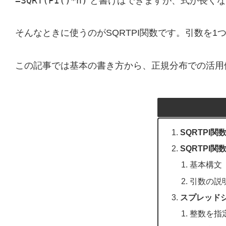
=SQRT(PI()*n)
と書けばできますが、式が長くな
そんなときに使うのがSQRTPI関数です。引数を
この記事では基本の書き方から、正規分布での活用
SQRTPI関
SQRTPI
基本構文
引数の説
スプレッドシ
整数を指