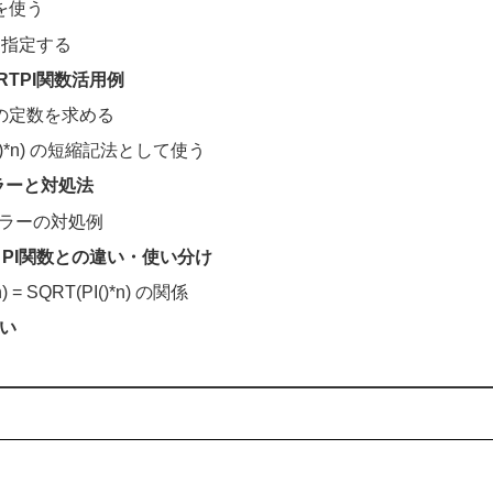
を使う
を指定する
RTPI関数活用例
の定数を求める
I()*n) の短縮記法として使う
ラーと対処法
 エラーの対処例
・PI関数との違い・使い分け
) = SQRT(PI()*n) の関係
違い