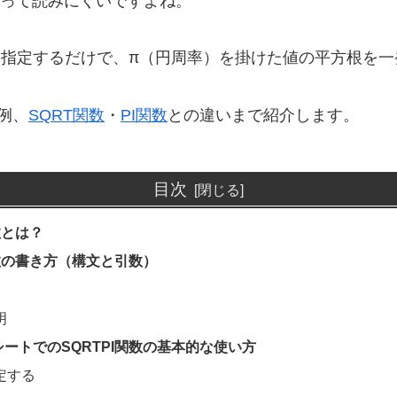
って読みにくいですよね。
1つ指定するだけで、π（円周率）を掛けた値の平方根を
例、
SQRT関数
・
PI関数
との違いまで紹介します。
目次
数とは？
関数の書き方（構文と引数）
明
ートでのSQRTPI関数の基本的な使い方
定する