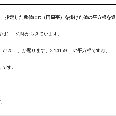
は、
指定した数値にπ（円周率）を掛けた値の平方根を返
（πnの平方根）」の略からきています。
7725…」が返ります。3.14159… の平方根ですね。
りです。
る