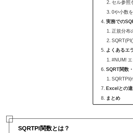
セル参照
0や小数
実務でのSQ
正規分布
SQRT(P
よくあるエ
#NUM!
SQRT関数
SQRTPI(n
Excelとの
まとめ
SQRTPI関数とは？