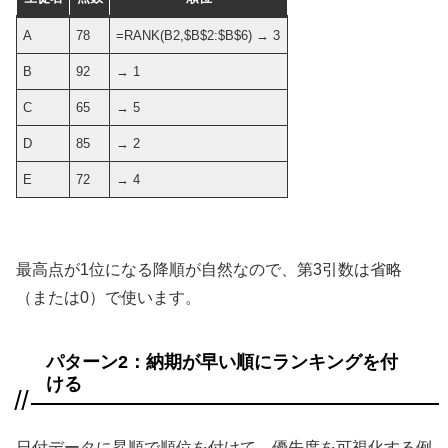
A
78
=RANK(B2,$B$2:$B$6) → 3
B
92
→ 1
C
65
→ 5
D
85
→ 2
E
72
→ 4
最高点が1位になる降順が自然なので、第3引数は省略
（または0）で使います。
パターン2：納期が早い順にランキングを付
ける
日付データに昇順で順位を付けて、優先度を可視化する例