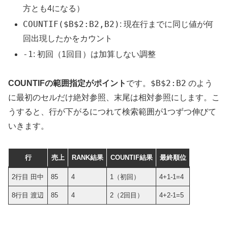
方とも4になる）
COUNTIF($B$2:B2,B2)
: 現在行までに同じ値が何
回出現したかをカウント
-1
: 初回（1回目）は加算しない調整
$B$2:B2
COUNTIFの範囲指定がポイント
です。
のよう
に最初のセルだけ絶対参照、末尾は相対参照にします。こ
うすると、行が下がるにつれて検索範囲が1つずつ伸びて
いきます。
行
売上
RANK結果
COUNTIF結果
最終順位
2行目 田中
85
4
1（初回）
4+1-1=4
8行目 渡辺
85
4
2（2回目）
4+2-1=5