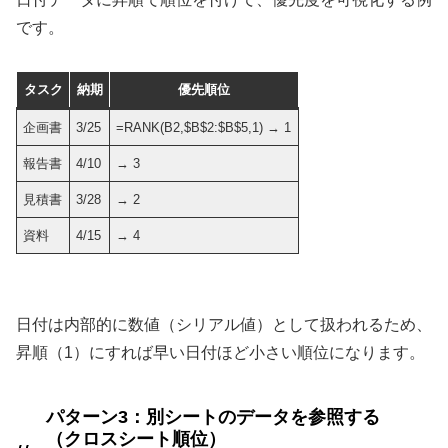
です。
タスク
納期
優先順位
企画書
3/25
=RANK(B2,$B$2:$B$5,1) → 1
報告書
4/10
→ 3
見積書
3/28
→ 2
資料
4/15
→ 4
日付は内部的に数値（シリアル値）として扱われるため、
昇順（1）にすれば早い日付ほど小さい順位になります。
パターン3：別シートのデータを参照する
（クロスシート順位）