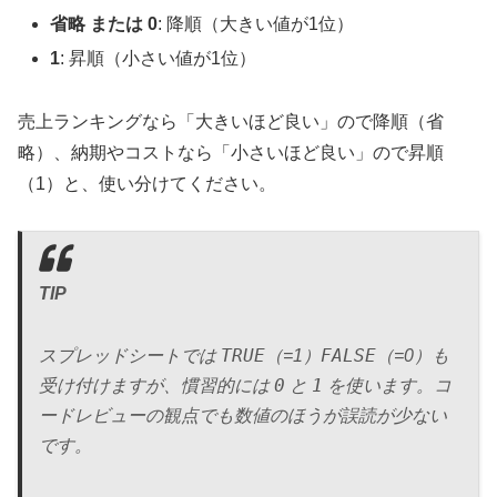
省略 または 0
: 降順（大きい値が1位）
1
: 昇順（小さい値が1位）
売上ランキングなら「大きいほど良い」ので降順（省
略）、納期やコストなら「小さいほど良い」ので昇順
（1）と、使い分けてください。
TIP
TRUE
FALSE
スプレッドシートでは
（=1）
（=0）も
0
1
受け付けますが、慣習的には
と
を使います。コ
ードレビューの観点でも数値のほうが誤読が少ない
です。