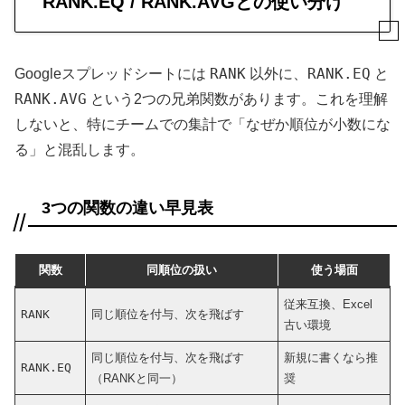
RANK.EQ / RANK.AVGとの使い分け
RANK
RANK.EQ
Googleスプレッドシートには
以外に、
と
RANK.AVG
という2つの兄弟関数があります。これを理解
しないと、特にチームでの集計で「なぜか順位が小数にな
る」と混乱します。
3つの関数の違い早見表
関数
同順位の扱い
使う場面
従来互換、Excel
RANK
同じ順位を付与、次を飛ばす
古い環境
同じ順位を付与、次を飛ばす
新規に書くなら推
RANK.EQ
（RANKと同一）
奨