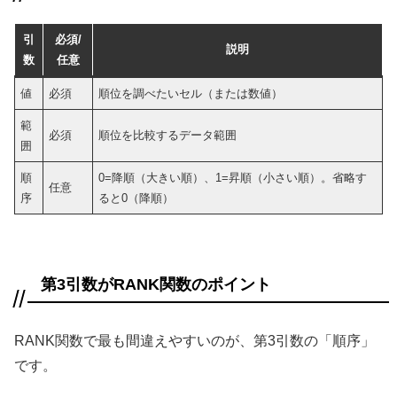
引
必須/
説明
数
任意
値
必須
順位を調べたいセル（または数値）
範
必須
順位を比較するデータ範囲
囲
順
0=降順（大きい順）、1=昇順（小さい順）。省略す
任意
序
ると0（降順）
第3引数がRANK関数のポイント
RANK関数で最も間違えやすいのが、第3引数の「順序」
です。