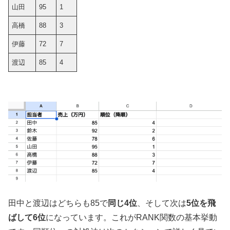
山田
95
1
高橋
88
3
伊藤
72
7
渡辺
85
4
田中と渡辺はどちらも85で
同じ4位
、そして次は
5位を飛
ばして6位
になっています。これがRANK関数の基本挙動