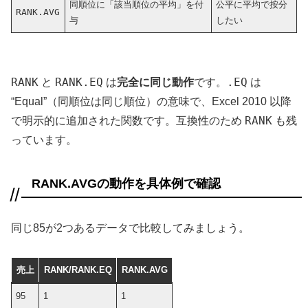
同順位に「該当順位の平均」を付
公平に平均で按分
RANK.AVG
与
したい
RANK
RANK.EQ
.EQ
と
は
完全に同じ動作
です。
は
“Equal”（同順位は同じ順位）の意味で、Excel 2010 以降
RANK
で明示的に追加された関数です。互換性のため
も残
っています。
RANK.AVGの動作を具体例で確認
同じ85が2つあるデータで比較してみましょう。
売上
RANK/RANK.EQ
RANK.AVG
95
1
1