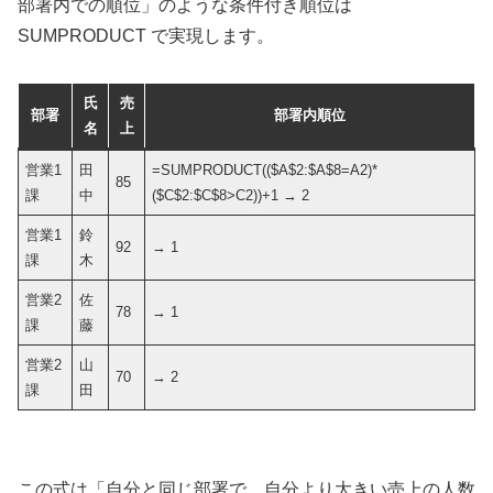
部署内での順位」のような条件付き順位は
SUMPRODUCT で実現します。
氏
売
部署
部署内順位
名
上
営業1
田
=SUMPRODUCT(($A$2:$A$8=A2)*
85
課
中
($C$2:$C$8>C2))+1 → 2
営業1
鈴
92
→ 1
課
木
営業2
佐
78
→ 1
課
藤
営業2
山
70
→ 2
課
田
この式は「自分と同じ部署で、自分より大きい売上の人数