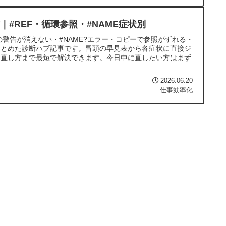
方｜#REF・循環参照・#NAME症状別
参照の警告が消えない・#NAME?エラー・コピーで参照がずれる・
まとめた診断ハブ記事です。冒頭の早見表から各症状に直接ジ
ら直し方まで最短で解決できます。今日中に直したい方はまず
2026.06.20
仕事効率化