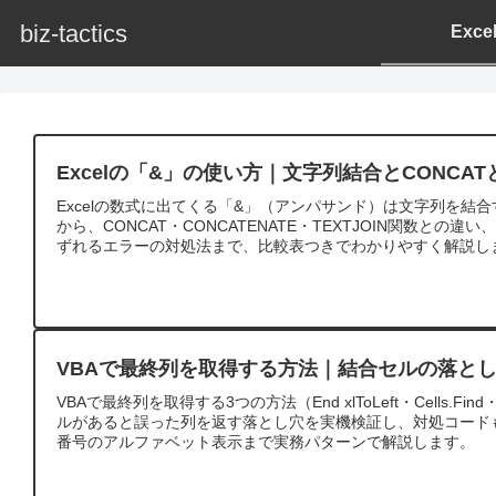
biz-tactics
Exc
Excelの「&」の使い方｜文字列結合とCONCA
Excelの数式に出てくる「&」（アンパサンド）は文字列を結
から、CONCAT・CONCATENATE・TEXTJOIN関数との
ずれるエラーの対処法まで、比較表つきでわかりやすく解説し
VBAで最終列を取得する方法｜結合セルの落と
VBAで最終列を取得する3つの方法（End xlToLeft・Cells.Fi
ルがあると誤った列を返す落とし穴を実機検証し、対処コード
番号のアルファベット表示まで実務パターンで解説します。