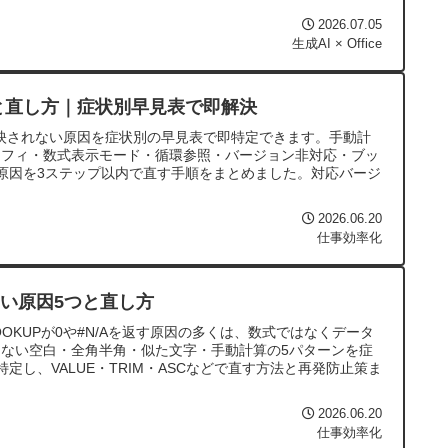
2026.07.05
生成AI × Office
因と直し方｜症状別早見表で即解決
が反映されない原因を症状別の早見表で即特定できます。手動計
ロフィ・数式表示モード・循環参照・バージョン非対応・ブッ
原因を3ステップ以内で直す手順をまとめました。対応バージ
2026.06.20
仕事効率化
ない原因5つと直し方
・VLOOKUPが0や#N/Aを返す原因の多くは、数式ではなくデータ
ない空白・全角半角・似た文字・手動計算の5パターンを症
定し、VALUE・TRIM・ASCなどで直す方法と再発防止策ま
2026.06.20
仕事効率化