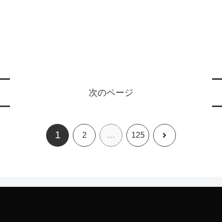
次のページ
1
次
2
…
125
へ