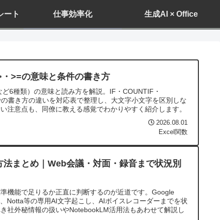
ドシート
仕事効率化
生成AI × Office
<>・>=の意味と条件の書き方
=など6種類）の意味と読み方を解説。IF・COUNTIF・
MIFSでの書き方の違いを対応表で整理し、大文字小文字を区別しな
すい注意点も、同僚に教える感覚でわかりやすく紹介します。
2026.08.01
Excel関数
方法まとめ｜Web会議・対面・録音まで状況別
準機能で足りるか正直に判断するのが近道です。Google
範囲、Notta等の専用AI文字起こし、AIボイスレコーダーまでを状
社外秘情報の扱いやNotebookLM活用法もあわせて解説し