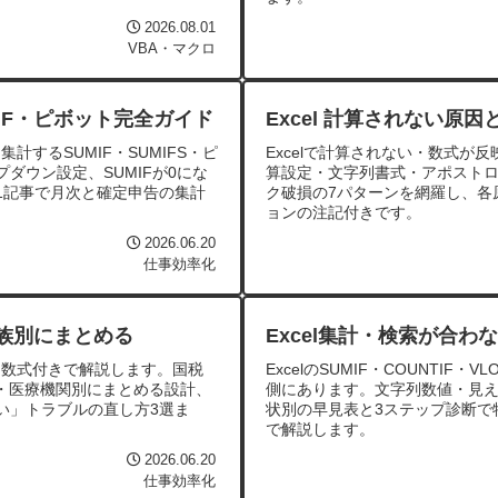
2026.08.01
VBA・マクロ
MIF・ピボット完全ガイド
Excel 計算されない原
計するSUMIF・SUMIFS・ピ
Excelで計算されない・数式
ダウン設定、SUMIFが0にな
算設定・文字列書式・アポスト
1記事で月次と確定申告の集計
ク破損の7パターンを網羅し、各
ョンの注記付きです。
2026.06.20
仕事効率化
家族別にまとめる
Excel集計・検索が合わ
る数式付きで解説します。国税
ExcelのSUMIF・COUNTIF
別・医療機関別にまとめる設計、
側にあります。文字列数値・見え
い」トラブルの直し方3選ま
状別の早見表と3ステップ診断で特
で解説します。
2026.06.20
仕事効率化