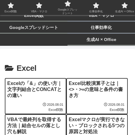
biz-tactics
Googleスプレッ
Excel関数
VBA・マクロ
仕事効率化
生成AI × Office
ドシート
Excel関数
VBA・マクロ
Googleスプレッドシート
仕事効率化
生成AI × Office
Excel
Excelの「&」の使い方｜
Excel比較演算子とは｜
文字列結合とCONCATと
<>・>=の意味と条件の書
の違い
き方
2026.08.01
2026.08.01
Excel関数
Excel関数
VBAで最終列を取得する
Excelマクロが実行できな
方法｜結合セルの落とし
い・ブロックされる5つの
穴も解説
原因と対処法