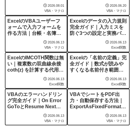
2026.08.01
2026.06.20
VBA・マクロ
VBA・マクロ
ExcelのVBAユーザーフ
Excelのデータの入力規則
ォームで入力フォームを
完全ガイド｜入力ミスを
作る方法｜台帳・名簿へ
防ぐ3つの設定と実務パタ
の行追加を自動化
ーン
2026.06.13
2026.06.13
VBA・マクロ
Excel関数
ExcelのIMCOTH関数は無
Excelの「名前の定義」完
い｜複素数の双曲線余接
全ガイド｜数式が読みや
coth(z) を計算する代用式
すくなる名前付き範囲の
と完全ガイド
使い方
2026.06.13
2026.06.13
Excel関数
Excel関数
VBAのエラーハンドリン
VBAでシートをPDF出
グ完全ガイド｜On Error
力・自動保存する方法｜
GoToとResume Nextの
ExportAsFixedFormatで
使い分け
請求書・報告書を自動化
2026.06.13
2026.06.13
VBA・マクロ
VBA・マクロ