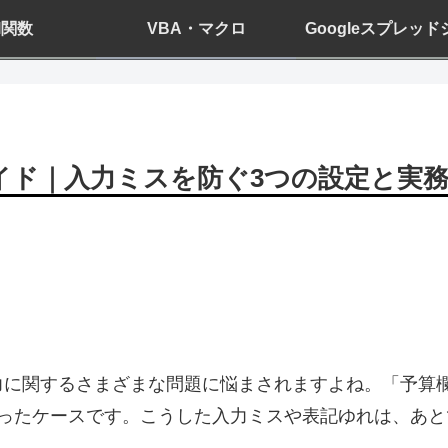
el関数
VBA・マクロ
Googleスプレッ
ガイド｜入力ミスを防ぐ3つの設定と実
入力に関するさまざまな問題に悩まされますよね。「予
ったケースです。こうした入力ミスや表記ゆれは、あと