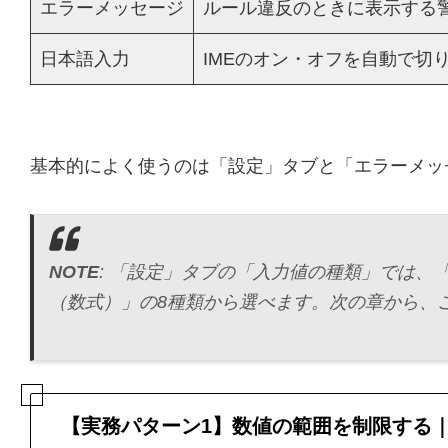
エラーメッセージ
ルール違反のときに表示する
日本語入力
IMEのオン・オフを自動で切
基本的によく使うのは「設定」タブと「エラーメッ
NOTE
: 「設定」タブの「入力値の種類」では
（数式）」の8種類から選べます。次の章から、
【実務パターン1】数値の範囲を制限する