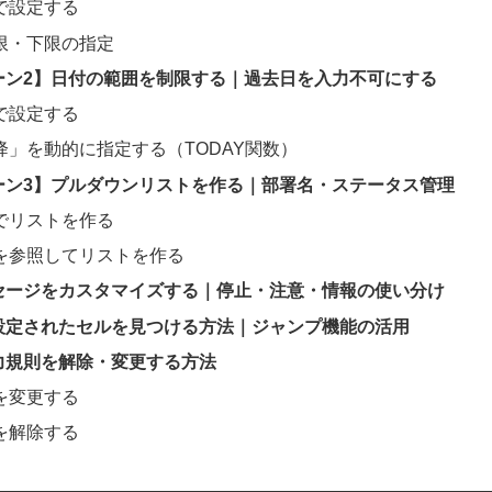
で設定する
限・下限の指定
ーン2】日付の範囲を制限する｜過去日を入力不可にする
で設定する
降」を動的に指定する（TODAY関数）
ーン3】プルダウンリストを作る｜部署名・ステータス管理
でリストを作る
を参照してリストを作る
セージをカスタマイズする｜停止・注意・情報の使い分け
設定されたセルを見つける方法｜ジャンプ機能の活用
力規則を解除・変更する方法
を変更する
を解除する