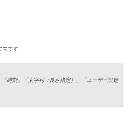
丈夫です。
」「時刻」「文字列（長さ指定）」「ユーザー設定