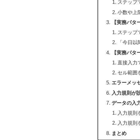
ステップ
小数や上
【実務パタ
ステップ
「今日以
【実務パタ
直接入力
セル範囲
エラーメッ
入力規則が
データの入
入力規則
入力規則
まとめ