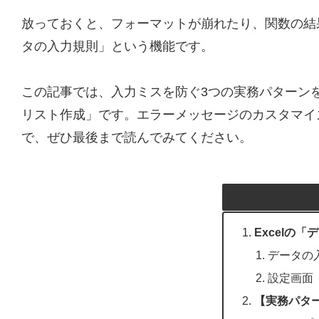
放っておくと、フォーマットが崩れたり、関数の結果
タの入力規則」という機能です。
この記事では、入力ミスを防ぐ3つの実務パターン
リスト作成」です。エラーメッセージのカスタマイ
で、ぜひ最後まで読んでみてください。
Excelの
データの
設定画面
【実務パタ