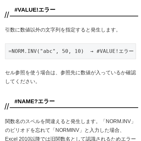
#VALUE!エラー
引数に数値以外の文字列を指定すると発生します。
=NORM.INV("abc", 50, 10)  → #VALUE!エラー
セル参照を使う場合は、参照先に数値が入っているか確認
してください。
#NAME?エラー
関数名のスペルを間違えると発生します。「NORM.INV」
のピリオドを忘れて「NORMINV」と入力した場合、
Excel 2010以降では旧関数名として認識されるためエラー