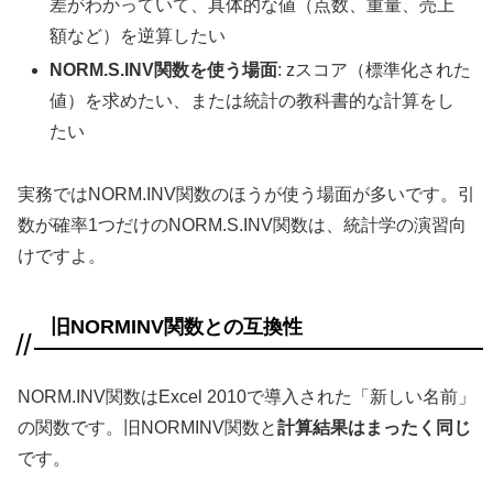
差がわかっていて、具体的な値（点数、重量、売上
額など）を逆算したい
NORM.S.INV関数を使う場面
: zスコア（標準化された
値）を求めたい、または統計の教科書的な計算をし
たい
実務ではNORM.INV関数のほうが使う場面が多いです。引
数が確率1つだけのNORM.S.INV関数は、統計学の演習向
けですよ。
旧NORMINV関数との互換性
NORM.INV関数はExcel 2010で導入された「新しい名前」
の関数です。旧NORMINV関数と
計算結果はまったく同じ
です。