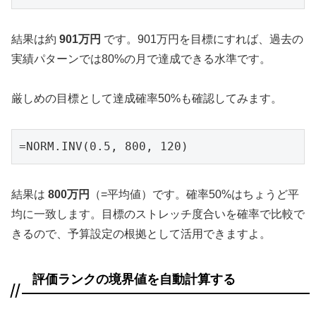
結果は約
901万円
です。901万円を目標にすれば、過去の
実績パターンでは80%の月で達成できる水準です。
厳しめの目標として達成確率50%も確認してみます。
=NORM.INV(0.5, 800, 120)
結果は
800万円
（=平均値）です。確率50%はちょうど平
均に一致します。目標のストレッチ度合いを確率で比較で
きるので、予算設定の根拠として活用できますよ。
評価ランクの境界値を自動計算する