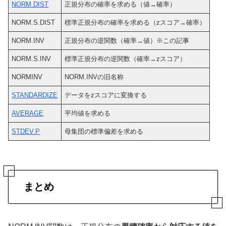
NORM.DIST
正規分布の確率を求める（値→確率）
NORM.S.DIST
標準正規分布の確率を求める（zスコア→確率）
NORM.INV
正規分布の逆関数（確率→値）※この記事
NORM.S.INV
標準正規分布の逆関数（確率→zスコア）
NORMINV
NORM.INVの旧名称
STANDARDIZE
データをzスコアに変換する
AVERAGE
平均値を求める
STDEV.P
母集団の標準偏差を求める
まとめ