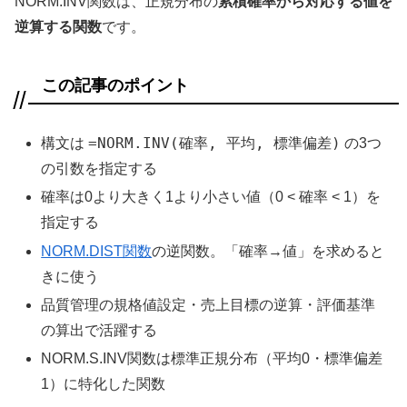
NORM.INV関数は、正規分布の
累積確率から対応する値を
逆算する関数
です。
この記事のポイント
=NORM.INV(確率, 平均, 標準偏差)
構文は
の3つ
の引数を指定する
確率は0より大きく1より小さい値（0 < 確率 < 1）を
指定する
NORM.DIST関数
の逆関数。「確率→値」を求めると
きに使う
品質管理の規格値設定・売上目標の逆算・評価基準
の算出で活躍する
NORM.S.INV関数は標準正規分布（平均0・標準偏差
1）に特化した関数