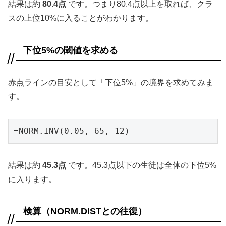
結果は約
80.4点
です。つまり80.4点以上を取れば、クラ
スの上位10%に入ることがわかります。
下位5%の閾値を求める
赤点ラインの目安として「下位5%」の境界を求めてみま
す。
=NORM.INV(0.05, 65, 12)
結果は約
45.3点
です。45.3点以下の生徒は全体の下位5%
に入ります。
検算（NORM.DISTとの往復）