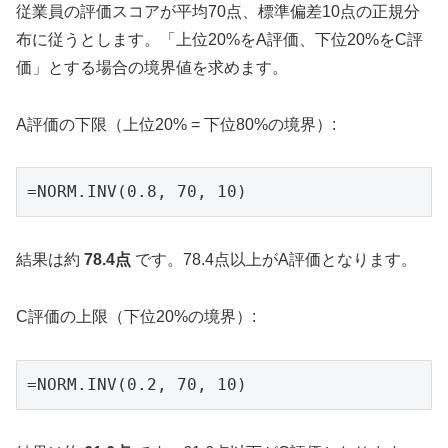
従業員の評価スコアが平均70点、標準偏差10点の正規分
布に従うとします。「上位20%をA評価、下位20%をC評
価」とする場合の境界値を求めます。
A評価の下限（上位20% = 下位80%の境界）:
=NORM.INV(0.8, 70, 10)
結果は約
78.4点
です。78.4点以上がA評価となります。
C評価の上限（下位20%の境界）:
=NORM.INV(0.2, 70, 10)