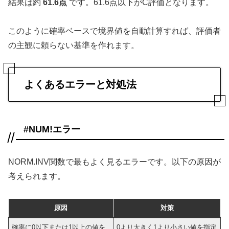
結果は約
61.6点
です。61.6点以下がC評価となります。
このように確率ベースで境界値を自動計算すれば、評価者
の主観に頼らない基準を作れます。
よくあるエラーと対処法
#NUM!エラー
NORM.INV関数で最もよく見るエラーです。以下の原因が
考えられます。
原因
対策
確率に0以下または1以上の値を
0より大きく1より小さい値を指定