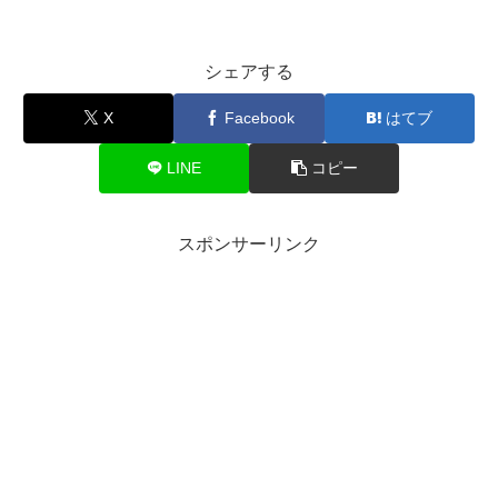
シェアする
X
Facebook
はてブ
LINE
コピー
スポンサーリンク