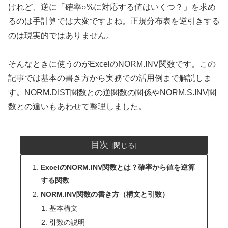
けれど、逆に「確率○%に対応する値はいくつ？」を求め
るのは手計算では大変ですよね。正規分布表を逆引きする
のは現実的ではありません。
そんなときに使うのがExcelのNORM.INV関数です。この
記事では基本の書き方から実務での活用例まで解説しま
す。NORM.DIST関数との逆関数の関係やNORM.S.INV関
数との違いもあわせて整理しました。
目次
ExcelのNORM.INV関数とは？確率から値を逆算
する関数
NORM.INV関数の書き方（構文と引数）
基本構文
引数の説明