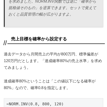
を求めました。NORM.INV関数では逆に「確率から
規格値そのもの」を逆算できます。セットで覚えて
おくと品質管理の幅が広がりますよ。
売上目標を確率から設定する
過去データから月間売上の平均が800万円、標準偏差が
120万円だとします。「達成確率80%の売上水準」を求め
てみましょう。
達成確率80%ということは「この値以下になる確率が
80%」なので、確率0.8を指定します。
=NORM.INV(0.8, 800, 120)