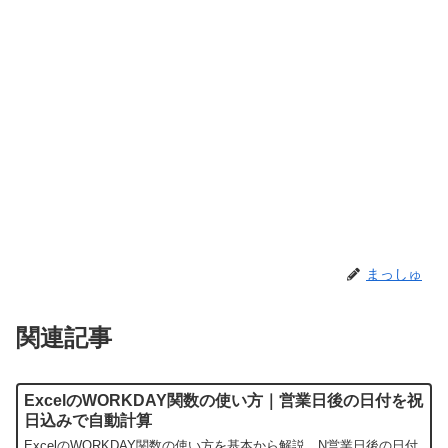
まっしゅ
関連記事
ExcelのWORKDAY関数の使い方｜営業日後の日付を祝
日込みで自動計算
ExcelのWORKDAY関数の使い方を基本から解説。N営業日後の日付