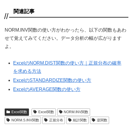
関連記事
NORM.INV関数の使い方がわかったら、以下の関数もあわ
せて覚えてみてください。データ分析の幅が広がります
よ。
ExcelのNORM.DIST関数の使い方｜正規分布の確率
を求める方法
ExcelのSTANDARDIZE関数の使い方
ExcelのAVERAGE関数の使い方
Excel関数
Excel関数
NORM.INV関数
NORM.S.INV関数
正規分布
統計関数
逆関数