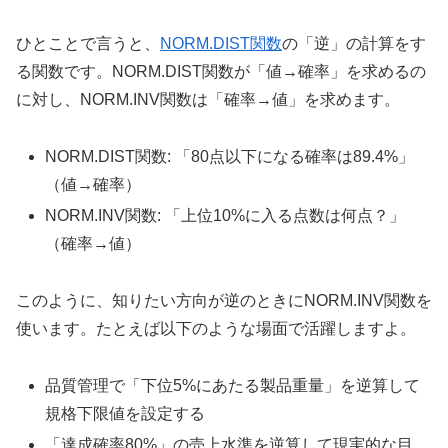
ひとことで言うと、
NORM.DIST関数
の「逆」の計算をす
る関数です。NORM.DIST関数が「値→確率」を求めるの
に対し、NORM.INV関数は「確率→値」を求めます。
NORM.DIST関数: 「80点以下になる確率は89.4%」
（値→確率）
NORM.INV関数: 「上位10%に入る点数は何点？」
（確率→値）
このように、知りたい方向が逆のときにNORM.INV関数を
使います。たとえば以下のような場面で活躍しますよ。
品質管理で「下位5%にあたる製品重量」を逆算して
規格下限値を設定する
「達成確率80%」の売上水準を逆算して現実的な目