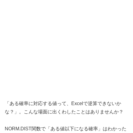
「ある確率に対応する値って、Excelで逆算できないか
な？」。こんな場面に出くわしたことはありませんか？
NORM.DIST関数で「ある値以下になる確率」はわかった