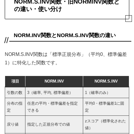
NORM.S.INV関数・旧NORMINV関数と
の違い・使い分け
NORM.INV関数とNORM.S.INV関数の違い
NORM.S.INV関数は「標準正規分布」（平均0、標準偏差
1）に特化した関数です。
項目
NORM.INV
NORM.S.INV
引数の数
3（確率, 平均, 標準偏差）
1（確率のみ）
分布の指
任意の平均・標準偏差を指定
平均0・標準偏差1に固
定
できる
定
zスコア（標準化された
戻り値
指定した正規分布での値
値）