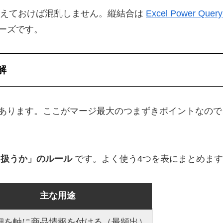
覚えておけば混乱しません。縦結合は
Excel Power
ーズです。
解
あります。ここがマージ最大のつまずきポイントなので
う扱うか」のルール
です。よく使う4つを表にまとめま
主な用途
細を軸に商品情報を付ける（最頻出）