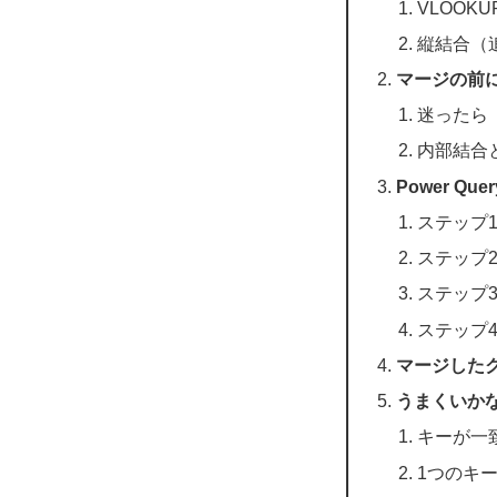
VLOOK
縦結合（
マージの前
迷ったら
内部結合
Power 
ステップ
ステップ
ステップ
ステップ
マージした
うまくいか
キーが一致
1つのキ