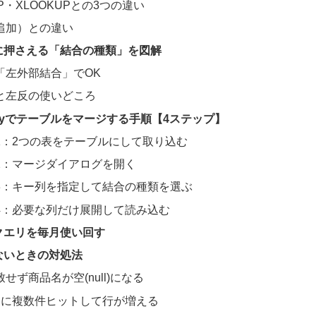
UP・XLOOKUPとの3つの違い
追加）との違い
に押さえる「結合の種類」を図解
「左外部結合」でOK
と左反の使いどころ
Queryでテーブルをマージする手順【4ステップ】
1：2つの表をテーブルにして取り込む
2：マージダイアログを開く
3：キー列を指定して結合の種類を選ぶ
4：必要な列だけ展開して読み込む
クエリを毎月使い回す
ないときの対処法
せず商品名が空(null)になる
ーに複数件ヒットして行が増える