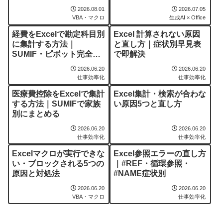
解説
2026.08.01
2026.07.05
VBA・マクロ
生成AI × Office
経費をExcelで勘定科目別
Excel 計算されない原因
に集計する方法｜
と直し方｜症状別早見表
SUMIF・ピボット完全ガ
で即解決
イド
2026.06.20
2026.06.20
仕事効率化
仕事効率化
医療費控除をExcelで集計
Excel集計・検索が合わな
する方法｜SUMIFで家族
い原因5つと直し方
別にまとめる
2026.06.20
2026.06.20
仕事効率化
仕事効率化
Excelマクロが実行できな
Excel参照エラーの直し方
い・ブロックされる5つの
｜#REF・循環参照・
原因と対処法
#NAME症状別
2026.06.20
2026.06.20
VBA・マクロ
仕事効率化