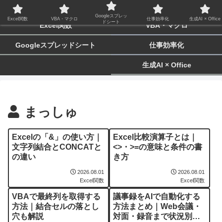
biz-tactics
Googleスプレッ
Excel関数
VBA・マクロ
仕事効率化
生成AI × Office
ドシート
Excel関数
VBA・マクロ
Googleスプレッドシート
仕事効率化
生成AI × Office
まっしゅ
Excelの「&」の使い方｜
Excel比較演算子とは｜
文字列結合とCONCATと
<>・>=の意味と条件の書
の違い
き方
2026.08.01
2026.08.01
Excel関数
Excel関数
VBAで最終列を取得する
議事録をAIで自動化する
方法｜結合セルの落とし
方法まとめ｜Web会議・
穴も解説
対面・録音まで状況別に