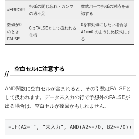
括弧の閉じ忘れ・カンマ
数式バーで括弧の対応を確
#ERROR!
の過不足
認する
数値が0
0を有効値にしたい場合は
0はFALSEとして扱われる
のとき
A1>=0
のように比較式にす
仕様
FALSE
る
空白セルに注意する
AND関数に空白セルが含まれると、その引数はFALSEと
して扱われます。データ未入力の行で予想外のFALSEが
出る場合は、空白セルが原因かもしれません。
=IF(A2="", "未入力", AND(A2>=70, B2>=70))