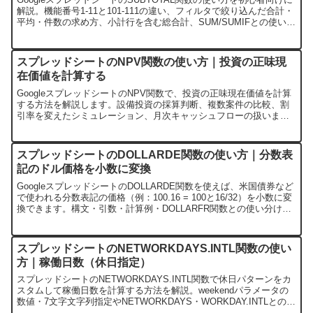
解説。機能番号1-11と101-111の違い、フィルタで絞り込んだ合計・
平均・件数の求め方、小計行を含む総合計、SUM/SUMIFとの使い分
けまで実務パターン6つと一緒に紹介します。
スプレッドシートのNPV関数の使い方｜投資の正味現
在価値を計算する
GoogleスプレッドシートのNPV関数で、投資の正味現在価値を計算
する方法を解説します。設備投資の採算判断、複数案件の比較、割
引率を変えたシミュレーション、月次キャッシュフローの扱いま
で、実務で使える計算パターンを具体例つきで紹介します。
スプレッドシートのDOLLARDE関数の使い方｜分数表
記のドル価格を小数に変換
GoogleスプレッドシートのDOLLARDE関数を使えば、米国債券など
で使われる分数表記の価格（例：100.16 = 100と16/32）を小数に変
換できます。構文・引数・計算例・DOLLARFR関数との使い分け・
よくあるエラー対処まで解説します。
スプレッドシートのNETWORKDAYS.INTL関数の使い
方｜稼働日数（休日指定）
スプレッドシートのNETWORKDAYS.INTL関数で休日パターンをカ
スタムして稼働日数を計算する方法を解説。weekendパラメータの
数値・7文字文字列指定やNETWORKDAYS・WORKDAY.INTLとの違
い、シフト勤務の実務例まで丁寧に説明します。