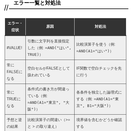
エラー一覧と対処法
エラー・
原因
対処法
症状
引数に文字列を直接指定
比較演算子を使う（例:
#VALUE!
した（例:
=AND("はい",
=AND(A1="はい")
）
TRUE)
）
常に
空白セルがFALSEとして
IF関数で空白チェックを先
FALSEに
扱われている
に行う
なる
条件式の書き方が間違っ
常に
各条件を独立した論理式に
ている（例:
TRUEに
する（例:
=AND(A1="東
=AND(A1="東京", "大
なる
京", B1="大阪")
）
阪")
）
予想と逆
比較演算子の間違い（>=
境界値を含むかどうか確認
の結果
と > の取り違え）
する