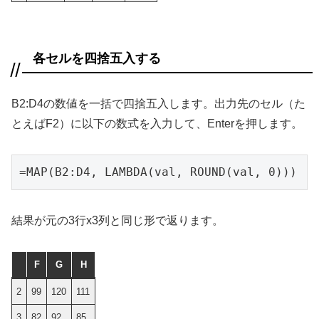
各セルを四捨五入する
B2:D4の数値を一括で四捨五入します。出力先のセル（た
とえばF2）に以下の数式を入力して、Enterを押します。
=MAP(B2:D4, LAMBDA(val, ROUND(val, 0)))
結果が元の3行x3列と同じ形で返ります。
F
G
H
2
99
120
111
3
82
92
85