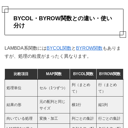
BYCOL・BYROW関数との違い・使い
分け
LAMBDA系関数には
BYCOL関数
と
BYROW関数
もありま
すが、処理の粒度がまったく異なります。
比較項目
MAP関数
BYCOL関数
BYROW関数
列（まとめ
行（まとめ
処理単位
セル（1つずつ）
て）
て）
元の配列と同じ
結果の形
横1行
縦1列
サイズ
向いている処理
変換・加工
列ごとの集計
行ごとの集計