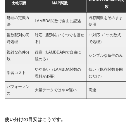
比較項目
MAP関数
数
処理の定義方
既存関数をそのまま
LAMBDA関数で自由に記述
法
使用
複数配列の同
対応（配列をいくつでも渡せ
非対応（1つの数式
時処理
る）
で処理）
複雑な条件分
得意（LAMBDA内で自由に
シンプルな条件のみ
岐
組める）
やや高い（LAMBDA関数の
低い（既存関数を囲
学習コスト
理解が必要）
むだけ）
パフォーマン
大量データではやや遅い
高速
ス
使い分けの目安はこうです。