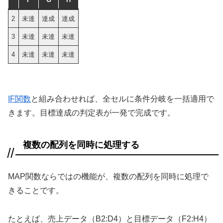
2
未達
達成
達成
3
未達
未達
未達
4
未達
未達
未達
IF関数
と組み合わせれば、全セルに条件分岐を一括適用で
きます。目標達成の判定表が一発で完成です。
複数の配列を同時に処理する
MAP関数ならではの機能が、複数の配列を同時に処理で
きることです。
たとえば、売上データ（B2:D4）と目標データ（F2:H4）