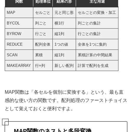
関数
処理単位
結果の形
主な用途
MAP
セルごと
元と同じ形
セルごとの変換・加工
BYCOL
列ごと
横1行
列ごとの集計
BYROW
行ごと
縦1列
行ごとの集計
REDUCE
配列全体
1つの値
全体を1つに集約
SCAN
累積
縦1列
累積計算の中間結果
MAKEARRAY
行×列
新しい配列
計算で配列を生成
MAP関数は「各セルを個別に変換する」という、最も直
感的な使い方の関数です。配列処理のファーストチョイス
として覚えておくと便利ですよ。
MAP関数のネストと多段変換