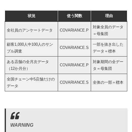
状況
使う関数
理由
対象全員のデータ
全社員のアンケートデータ
COVARIANCE.P
＝母集団
顧客1,000人中100人のサン
一部を抜き出した
COVARIANCE.S
プル調査
データ＝標本
ある店舗の全月次データ
対象期間の全デー
COVARIANCE.P
（12か月分）
タ＝母集団
全国チェーン中5店舗だけの
COVARIANCE.S
全体の一部＝標本
データ
WARNING