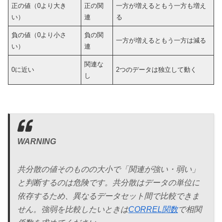
正の値（0より大き
正の関
一方が増えるともう一方も増え
い）
連
る
負の値（0より小さ
負の関
一方が増えるともう一方は減る
い）
連
関連な
0に近い
2つのデータは独立して動く
し
WARNING
共分散の値そのものの大小で「関連が強い・弱い」
と判断するのは危険です。共分散はデータの単位に
依存するため、異なるデータセット間で比較できま
せん。強弱を比較したいときは
CORREL関数
で相関