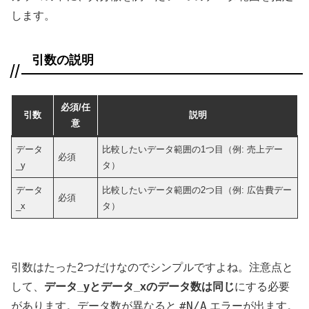
します。
引数の説明
必須/任
引数
説明
意
データ
比較したいデータ範囲の1つ目（例: 売上デー
必須
_y
タ）
データ
比較したいデータ範囲の2つ目（例: 広告費デー
必須
_x
タ）
引数はたった2つだけなのでシンプルですよね。注意点と
して、
データ_yとデータ_xのデータ数は同じ
にする必要
#N/A
があります。データ数が異なると
エラーが出ます。