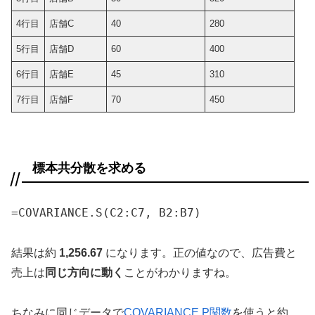
4行目
店舗C
40
280
5行目
店舗D
60
400
6行目
店舗E
45
310
7行目
店舗F
70
450
標本共分散を求める
=COVARIANCE.S(C2:C7, B2:B7)
結果は約
1,256.67
になります。正の値なので、広告費と
売上は
同じ方向に動く
ことがわかりますね。
ちなみに同じデータで
COVARIANCE.P関数
を使うと約