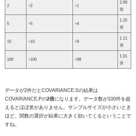
2.00
2
÷2
÷1
倍
1.25
5
÷5
÷4
倍
1.11
10
÷10
÷9
倍
1.01
100
÷100
÷99
倍
データが2件だとCOVARIANCE.Sの結果は
COVARIANCE.Pの
2倍
になります。データ数が100件を超
えるとほぼ差がありません。サンプルサイズが小さいとき
ほど、関数の選択が結果に大きく効いてくるということで
すね。