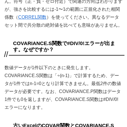
ん。符号（正・負・ゼロ付近）で関連の方向はわかります
が、強さを比較するには-1〜1の範囲に正規化された相関
係数（
CORREL関数
）を使ってください。異なるデータ
セット間で共分散の絶対値を比べても意味がありません。
COVARIANCE.S関数で#DIV/0!エラーが出ま
す。なぜですか？
数値データが1件以下のときに発生します。
COVARIANCE.S関数は「÷(n-1)」で計算するため、デー
タが1件ではn-1=0となり計算できません。最低2件の数値
データが必要です。なお、COVARIANCE.P関数はデータ
1件でも0を返しますが、COVARIANCE.S関数は#DIV/0!
エラーになります。
古いExcelのCOVAR関数とCOVARIANCE.S