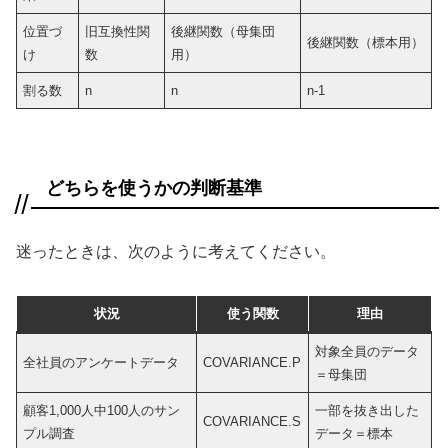
位置づ
旧互換性関
後継関数（母集団
後継関数（標本用）
け
数
用）
割る数
n
n
n-1
どちらを使うかの判断基準
迷ったときは、次のように考えてください。
状況
使う関数
理由
対象全員のデータ
全社員のアンケートデータ
COVARIANCE.P
＝母集団
顧客1,000人中100人のサン
一部を抜き出した
COVARIANCE.S
プル調査
データ＝標本