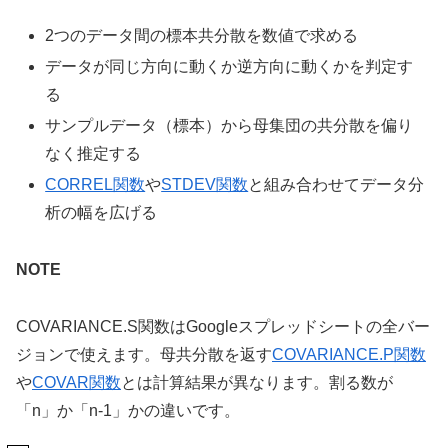
2つのデータ間の標本共分散を数値で求める
データが同じ方向に動くか逆方向に動くかを判定す
る
サンプルデータ（標本）から母集団の共分散を偏り
なく推定する
CORREL関数
や
STDEV関数
と組み合わせてデータ分
析の幅を広げる
NOTE
COVARIANCE.S関数はGoogleスプレッドシートの全バー
ジョンで使えます。母共分散を返す
COVARIANCE.P関数
や
COVAR関数
とは計算結果が異なります。割る数が
「n」か「n-1」かの違いです。