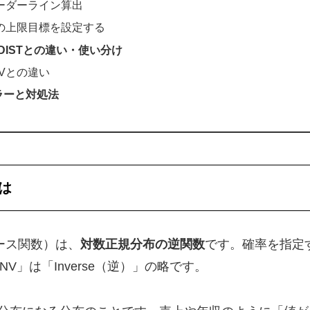
ーダーライン算出
の上限目標を設定する
.DISTとの違い・使い分け
INVとの違い
ラーと対処法
とは
バース関数）は、
対数正規分布の逆関数
です。確率を指定
INV」は「Inverse（逆）」の略です。