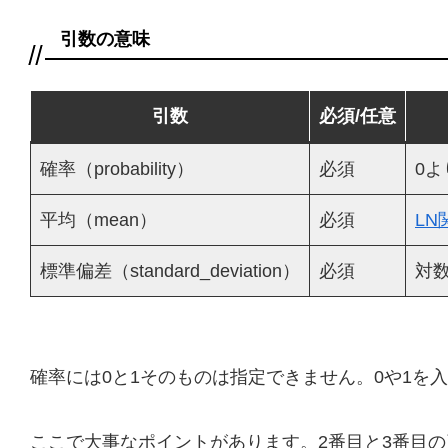
引数の意味
引数
必須/任意
確率（probability）
必須
0
平均（mean）
必須
LN
標準偏差（standard_deviation）
必須
対
確率には0と1そのものは指定できません。0や1を
ここで大事なポイントがあります。2番目と3番目