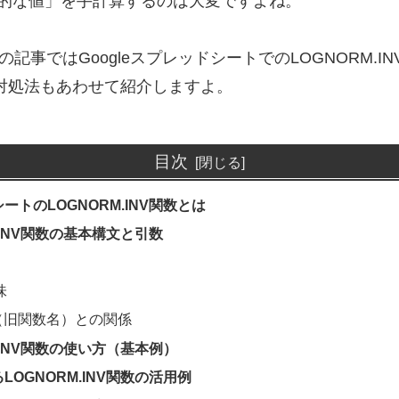
的な値」を手計算するのは大変ですよね。
この記事ではGoogleスプレッドシートでのLOGNORM
対処法もあわせて紹介しますよ。
目次
ートのLOGNORM.INV関数とは
M.INV関数の基本構文と引数
味
V（旧関数名）との関係
M.INV関数の使い方（基本例）
LOGNORM.INV関数の活用例