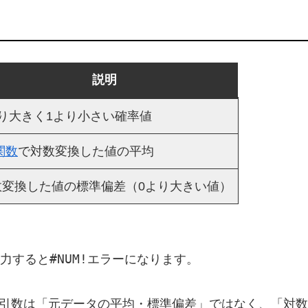
説明
より大きく1より小さい確率値
関数
で対数変換した値の平均
数変換した値の標準偏差（0より大きい値）
#NUM!
入力すると
エラーになります。
の引数は「元データの平均・標準偏差」ではなく、「対