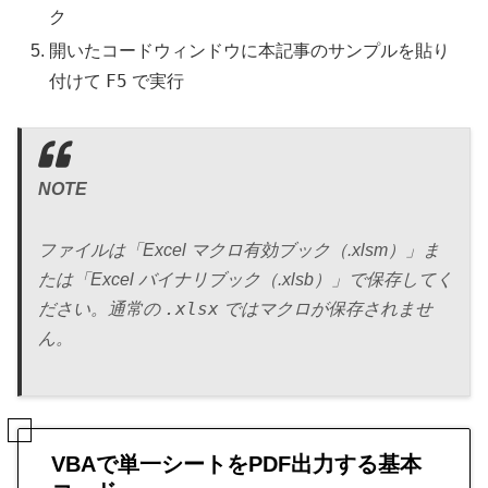
ク
開いたコードウィンドウに本記事のサンプルを貼り
F5
付けて
で実行
NOTE
ファイルは「Excel マクロ有効ブック（.xlsm）」ま
たは「Excel バイナリブック（.xlsb）」で保存してく
.xlsx
ださい。通常の
ではマクロが保存されませ
ん。
VBAで単一シートをPDF出力する基本