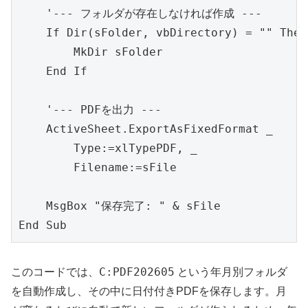
    '--- フォルダが存在しなければ作成 ---

    If Dir(sFolder, vbDirectory) = "" Then

        MkDir sFolder

    End If

    '--- PDFを出力 ---

    ActiveSheet.ExportAsFixedFormat _

        Type:=xlTypePDF, _

        Filename:=sFile

    MsgBox "保存完了: " & sFile

End Sub
C:PDF202605
このコードでは、
という年月別フォルダ
を自動作成し、その中に日付付きPDFを保存します。月