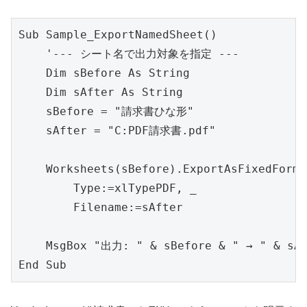
Sub Sample_ExportNamedSheet()

    '--- シート名で出力対象を指定 ---

    Dim sBefore As String

    Dim sAfter As String

    sBefore = "請求書ひな形"

    sAfter = "C:PDF請求書.pdf"

    Worksheets(sBefore).ExportAsFixedFormat
        Type:=xlTypePDF, _

        Filename:=sAfter

    MsgBox "出力: " & sBefore & " → " & sAf
End Sub