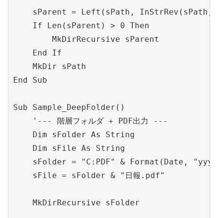
    sParent = Left(sPath, InStrRev(sPath, 
    If Len(sParent) > 0 Then

        MkDirRecursive sParent

    End If

    MkDir sPath

End Sub

Sub Sample_DeepFolder()

    '--- 階層フォルダ + PDF出力 ---

    Dim sFolder As String

    Dim sFile As String

    sFolder = "C:PDF" & Format(Date, "yyyy
    sFile = sFolder & "日報.pdf"

    MkDirRecursive sFolder
