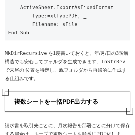
    ActiveSheet.ExportAsFixedFormat _

        Type:=xlTypePDF, _

        Filename:=sFile

End Sub
MkDirRecursive
を1度書いておくと、年/月/日の3階層
InStrRev
構造でも安心してフォルダを生成できます。
で末尾の
位置を特定し、親フォルダから再帰的に作成す
る仕組みです。
複数シートを一括PDF出力する
請求書を取引先ごとに、月次報告を部署ごとに分けて保存
する場合は、ループで複数シートを順番にPDF化しま