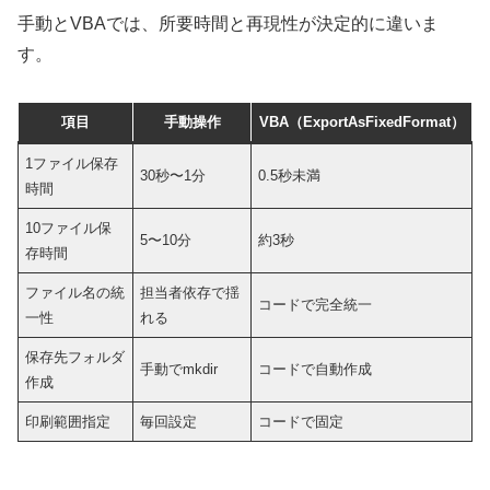
手動とVBAでは、所要時間と再現性が決定的に違いま
す。
項目
手動操作
VBA（ExportAsFixedFormat）
1ファイル保存
30秒〜1分
0.5秒未満
時間
10ファイル保
5〜10分
約3秒
存時間
ファイル名の統
担当者依存で揺
コードで完全統一
一性
れる
保存先フォルダ
手動でmkdir
コードで自動作成
作成
印刷範囲指定
毎回設定
コードで固定