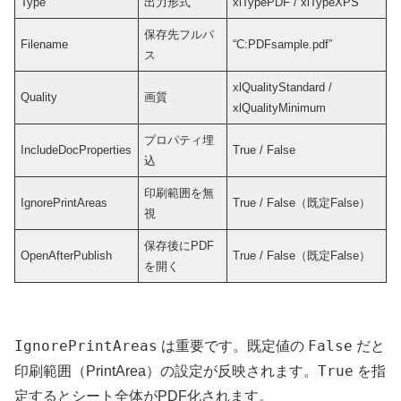
Type
出力形式
xlTypePDF / xlTypeXPS
保存先フルパ
Filename
“C:PDFsample.pdf”
ス
xlQualityStandard /
Quality
画質
xlQualityMinimum
プロパティ埋
IncludeDocProperties
True / False
込
印刷範囲を無
IgnorePrintAreas
True / False（既定False）
視
保存後にPDF
OpenAfterPublish
True / False（既定False）
を開く
IgnorePrintAreas
False
は重要です。既定値の
だと
True
印刷範囲（PrintArea）の設定が反映されます。
を指
定するとシート全体がPDF化されます。