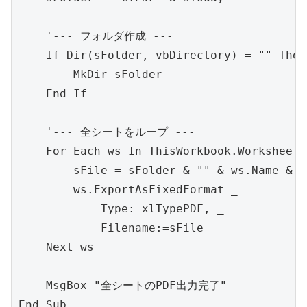
    '--- フォルダ作成 ---

    If Dir(sFolder, vbDirectory) = "" Then

        MkDir sFolder

    End If

    '--- 全シートをループ ---

    For Each ws In ThisWorkbook.Worksheets

        sFile = sFolder & "" & ws.Name & "
        ws.ExportAsFixedFormat _

            Type:=xlTypePDF, _

            Filename:=sFile

    Next ws

    MsgBox "全シートのPDF出力完了"

End Sub