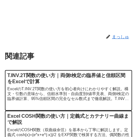
まっしゅ
関連記事
T.INV.2T関数の使い方｜両側t検定の臨界値と信頼区間
をExcelで計算
ExcelのT.INV.2T関数の使い方を初心者向けにわかりやすく解説。構
文・引数の意味から、信頼水準別・自由度別t値早見表、両側t検定の
臨界値計算、95%信頼区間の完全なセル数式まで徹底解説。T.INV・
TINVとの違いや使い分けも丁寧に説明します。
Excel COSH関数の使い方｜定義式とカテナリー曲線ま
で解説
ExcelのCOSH関数（双曲線余弦）を基本から丁寧に解説します。定
義式 cosh(x)=(e^x+e^(-x))/2 をEXP関数で検算する方法、偶関数の性