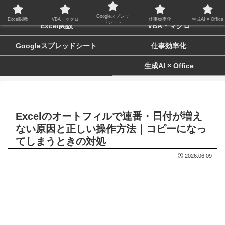
biz-tactics
Googleスプレッ
Excel関数
VBA・マクロ
仕事効率化
生成AI × Office
ドシート
Excel関数
VBA・マクロ
Googleスプレッドシート
仕事効率化
生成AI × Office
Excelのオートフィルで連番・日付が増え
ない原因と正しい操作方法｜コピーになっ
てしまうときの対処
2026.06.09