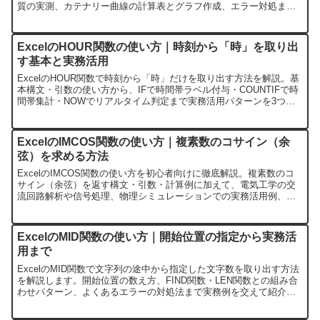
質の実測、カテナリー曲線の計算表とグラフ作成、エラー対処まで
一記事で完結。SINH・TANH・ACOSHとの違いも比較します。
ExcelのHOUR関数の使い方｜時刻から「時」を取り出
す基本と実務活用
ExcelのHOUR関数で時刻から「時」だけを取り出す方法を解説。基
本構文・引数の使い方から、IFで時間帯ラベル付与・COUNTIFで時
間帯集計・NOWでリアルタイム判定まで実務活用パターンを3つ紹
介。エラー対処法とMINUTE・SECOND・TIME関数との使い分け表
付き。
ExcelのIMCOS関数の使い方｜複素数のコサイン（余
弦）を求める方法
ExcelのIMCOS関数の使い方を初心者向けに徹底解説。複素数のコ
サイン（余弦）を返す構文・引数・計算例に加えて、電気工学の交
流回路解析や信号処理、物理シミュレーションでの実務活用例、
IMSIN・IMTAN・COS関数との使い分け、#NUM!や#VALUE!エラー
の原因と対処法までサンプル付きでまとめています。
ExcelのMID関数の使い方｜開始位置の指定から実務活
用まで
ExcelのMID関数で文字列の途中から指定した文字数を取り出す方法
を解説します。開始位置の数え方、FIND関数・LEN関数との組み合
わせパターン、よくあるエラーの対処法まで実務例を交えて紹介。
LEFT・RIGHT関数との使い分けも比較表でまとめています。