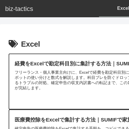
biz-tactics
Exc
Excel
経費をExcelで勘定科目別に集計する方法｜SU
フリーランス・個人事業主向けに、Excelで経費を勘定科目別に集
ボットの使い分けと数式を解説します。科目ブレを防ぐドロップ
るトラブルの対処、確定申告の収支内訳書への転記まで、この
が完結します。
医療費控除をExcelで集計する方法｜SUMIFで
確定申告の医療費控除をExcelで集計する手順を、コピペでき