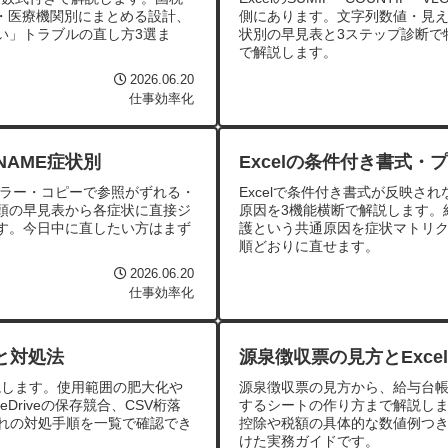
別・医療機関別にまとめる設計、
側にあります。文字列数値・見え
い」トラブルの直し方3選ま
状別の早見表と3ステップ診断で特
で解説します。
2026.06.20
仕事効率化
NAME症状別
Excelの条件付き書式
E?エラー・コピーで参照がずれる・
Excelで条件付き書式が反映
頭の早見表から各症状に直接ジ
原因を3機能横断で解説します。
す。今日中に直したい方はまず
護という共通原因を症状マトリク
順どおりに直せます。
2026.06.20
仕事効率化
と対処法
源泉徴収票の見方とExc
説します。使用範囲の肥大化や
源泉徴収票の見方から、給与台帳デー
riveの保存競合、CSV桁落
するシートの作り方まで解説しま
ぞれの対処手順を一覧で確認でき
控除や税額の具体的な数値例つ
けた実務ガイドです。