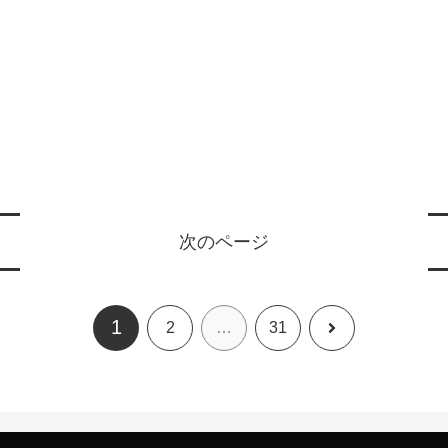
次のページ
1
次
2
…
31
へ