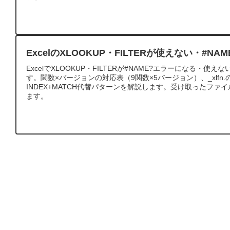
ExcelのXLOOKUP・FILTERが使えない・#N
ExcelでXLOOKUP・FILTERが#NAME?エラーになる・
す。関数×バージョンの対応表（9関数×5バージョン）、_xlfn
INDEX+MATCH代替パターンを解説します。受け取ったフ
ます。