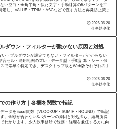
ない空白・全角半角・似た文字・手動計算の5パターンを症
定し、VALUE・TRIM・ASCなどで直す方法と再発防止策ま
2026.06.20
仕事効率化
・プルダウン・フィルターが動かない原因と対処
されない・プルダウンが設定できない・フィルターがかからない
結合セル・適用範囲のズレ・データ型・手動計算・シート保
スで素早く特定でき、デスクトップ版とWeb版それぞれの手
2026.06.20
仕事効率化
elでの作り方｜各欄を関数で転記
タをExcel関数（VLOOKUP・SUMIF・ROUND）で転記
す。金額が合わない3パターンの原因と対処法も、給与所得
きでわかります。少人数事務所で総務・経理を兼任する方に向