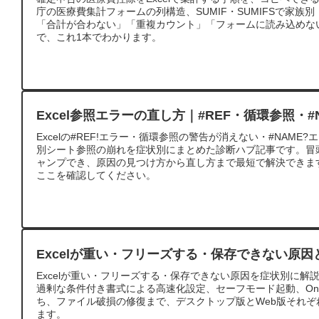
庁の医療費集計フォームの列構造、SUMIF・SUMIFSで家族
「合計が合わない」「重複カウント」「フォームに読み込めな
で、これ1本でわかります。
Excel参照エラーの直し方｜#REF・循環参照・#
Excelの#REF!エラー・循環参照の警告が消えない・#NAM
別シート参照の崩れを症状別にまとめた診断ハブ記事です。冒
ャンプでき、原因の見つけ方から直し方まで最短で解決できま
ここを確認してください。
Excelが重い・フリーズする・保存できない原因
Excelが重い・フリーズする・保存できない原因を症状別に解
過剰な条件付き書式による高速化設定、セーフモード起動、OneD
ち、ファイル破損の修復まで、デスクトップ版とWeb版それ
ます。