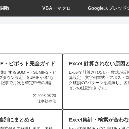
el関数
VBA・マクロ
Googleスプレッ
MIF・ピボット完全ガイド
Excel 計算されない原
計するSUMIF・SUMIFS・ピ
Excelで計算されない・数式
ダウン設定、SUMIFが0にな
算設定・文字列書式・アポスト
1記事で月次と確定申告の集計
ク破損の7パターンを網羅し、各
ョンの注記付きです。
2026.06.20
仕事効率化
家族別にまとめる
Excel集計・検索が合わ
る数式付きで解説します。国税
ExcelのSUMIF・COUNTIF