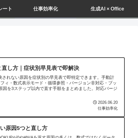
ドシート
仕事効率化
生成AI × Office
因と直し方｜症状別早見表で即解決
が反映されない原因を症状別の早見表で即特定できます。手動計
ロフィ・数式表示モード・循環参照・バージョン非対応・ブッ
原因を3ステップ以内で直す手順をまとめました。対応バージ
2026.06.20
仕事効率化
ない原因5つと直し方
・VLOOKUPが0や#N/Aを返す原因の多くは、数式ではなくデータ