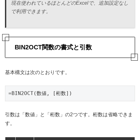
現在使われているほとんどのExcelで、追加設定なし
で利用できます。
BIN2OCT関数の書式と引数
基本構文は次のとおりです。
=BIN2OCT(数値, [桁数])
引数は「数値」と「桁数」の2つです。桁数は省略できま
す。