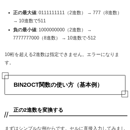
正の最大値
: 0111111111（2進数） → 777（8進数）
→ 10進数で511
負の最小値
: 1000000000（2進数） →
7777777000（8進数） → 10進数で-512
10桁を超える2進数は指定できません。エラーになりま
す。
BIN2OCT関数の使い方（基本例）
正の2進数を変換する
まずはシンプルな例からです。セルに直接入力してみまし