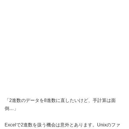
「2進数のデータを8進数に直したいけど、手計算は面
倒…」
Excelで2進数を扱う機会は意外とあります。Unixのファ