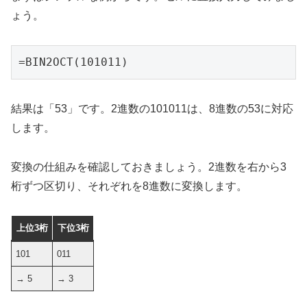
ょう。
=BIN2OCT(101011)
結果は「53」です。2進数の101011は、8進数の53に対応
します。
変換の仕組みを確認しておきましょう。2進数を右から3
桁ずつ区切り、それぞれを8進数に変換します。
上位3桁
下位3桁
101
011
→ 5
→ 3