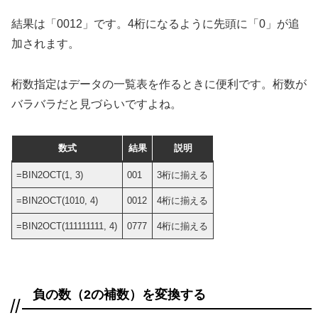
結果は「0012」です。4桁になるように先頭に「0」が追
加されます。
桁数指定はデータの一覧表を作るときに便利です。桁数が
バラバラだと見づらいですよね。
数式
結果
説明
=BIN2OCT(1, 3)
001
3桁に揃える
=BIN2OCT(1010, 4)
0012
4桁に揃える
=BIN2OCT(111111111, 4)
0777
4桁に揃える
負の数（2の補数）を変換する