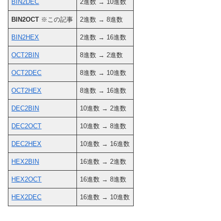
BIN2DEC
2進数 → 10進数
BIN2OCT
※この記事
2進数 → 8進数
BIN2HEX
2進数 → 16進数
OCT2BIN
8進数 → 2進数
OCT2DEC
8進数 → 10進数
OCT2HEX
8進数 → 16進数
DEC2BIN
10進数 → 2進数
DEC2OCT
10進数 → 8進数
DEC2HEX
10進数 → 16進数
HEX2BIN
16進数 → 2進数
HEX2OCT
16進数 → 8進数
HEX2DEC
16進数 → 10進数