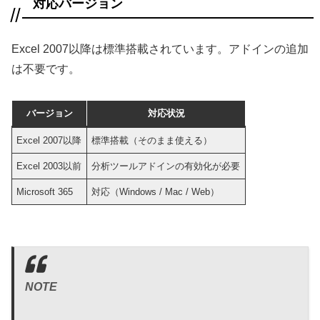
対応バージョン
Excel 2007以降は標準搭載されています。アドインの追加
は不要です。
バージョン
対応状況
Excel 2007以降
標準搭載（そのまま使える）
Excel 2003以前
分析ツールアドインの有効化が必要
Microsoft 365
対応（Windows / Mac / Web）
NOTE