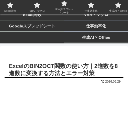
biz-tactics
Googleスプレッ
Excel関数
VBA・マクロ
仕事効率化
生成AI × Office
ドシート
Excel関数
VBA・マクロ
Googleスプレッドシート
仕事効率化
生成AI × Office
ExcelのBIN2OCT関数の使い方｜2進数を8
進数に変換する方法とエラー対策
2026.03.29