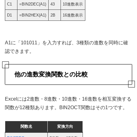
C1
=BIN2DEC(A1)
43
10進数表示
D1
=BIN2HEX(A1)
2B
16進数表示
A1に「101011」を入力すれば、3種類の進数を同時に確
認できます。
他の進数変換関数との比較
Excelには2進数・8進数・10進数・16進数を相互変換する
関数が12種類あります。BIN2OCT関数はその1つです。
関数名
変換方向