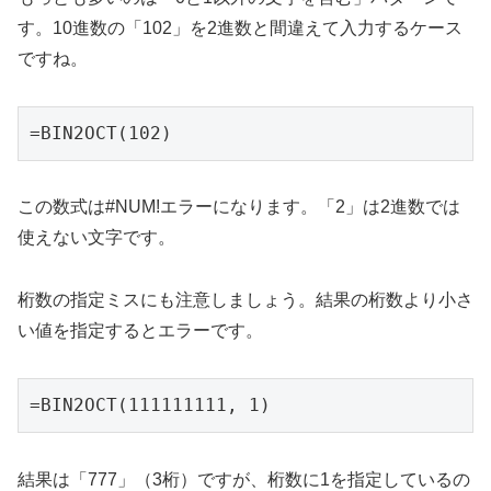
す。10進数の「102」を2進数と間違えて入力するケース
ですね。
=BIN2OCT(102)
この数式は#NUM!エラーになります。「2」は2進数では
使えない文字です。
桁数の指定ミスにも注意しましょう。結果の桁数より小さ
い値を指定するとエラーです。
=BIN2OCT(111111111, 1)
結果は「777」（3桁）ですが、桁数に1を指定しているの