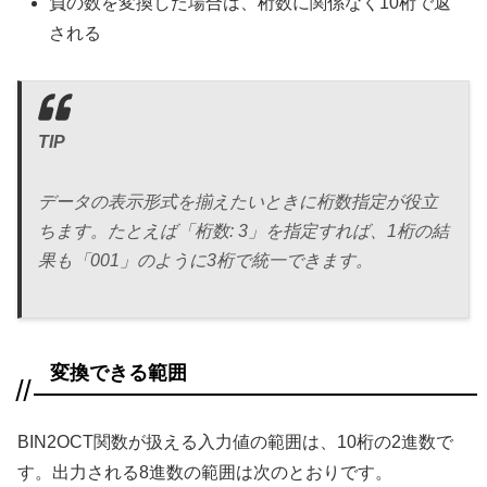
負の数を変換した場合は、桁数に関係なく10桁で返
される
TIP
データの表示形式を揃えたいときに桁数指定が役立
ちます。たとえば「桁数: 3」を指定すれば、1桁の結
果も「001」のように3桁で統一できます。
変換できる範囲
BIN2OCT関数が扱える入力値の範囲は、10桁の2進数で
す。出力される8進数の範囲は次のとおりです。