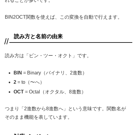
れることが多いです。
BIN2OCT関数を使えば、この変換を自動で行えます。
読み方と名前の由来
読み方は「ビン・ツー・オクト」です。
BIN
= Binary（バイナリ、2進数）
2
= to（〜へ）
OCT
= Octal（オクタル、8進数）
つまり「2進数から8進数へ」という意味です。関数名が
そのまま機能を表しています。