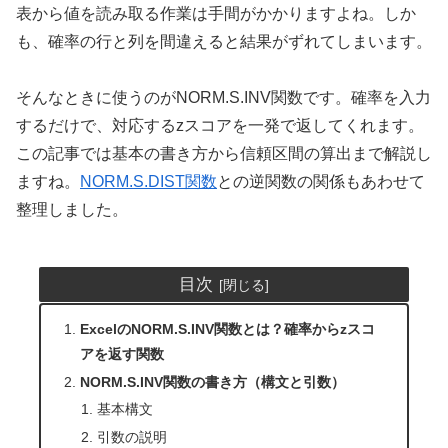
表から値を読み取る作業は手間がかかりますよね。しか
も、確率の行と列を間違えると結果がずれてしまいます。
そんなときに使うのがNORM.S.INV関数です。確率を入力
するだけで、対応するzスコアを一発で返してくれます。
この記事では基本の書き方から信頼区間の算出まで解説し
ますね。
NORM.S.DIST関数
との逆関数の関係もあわせて
整理しました。
目次
ExcelのNORM.S.INV関数とは？確率からzスコ
アを返す関数
NORM.S.INV関数の書き方（構文と引数）
基本構文
引数の説明