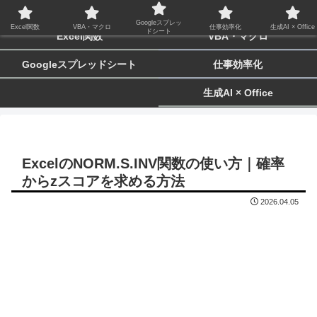
biz-tactics
Googleスプレッ
Excel関数
VBA・マクロ
仕事効率化
生成AI × Office
ドシート
Excel関数
VBA・マクロ
Googleスプレッドシート
仕事効率化
生成AI × Office
ExcelのNORM.S.INV関数の使い方｜確率
からzスコアを求める方法
2026.04.05