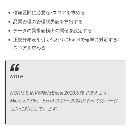
信頼区間に必要なzスコアを求める
品質管理の管理限界値を算出する
データの異常値検出の閾値を設定する
正規分布表を引く代わりにExcelで確率に対応するz
スコアを求める
NOTE
NORM.S.INV関数はExcel 2010以降で使えます。
Microsoft 365、Excel 2013〜2024のすべてのバージ
ョンに対応しています。