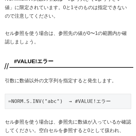
値」に限定されています。0と1そのものは指定できない
ので注意してください。
セル参照を使う場合は、参照先の値が0〜1の範囲内か確
認しましょう。
#VALUE!エラー
引数に数値以外の文字列を指定すると発生します。
=NORM.S.INV("abc")  → #VALUE!エラー
セル参照を使う場合は、参照先に数値が入っているか確認
してください。空白セルを参照すると0として扱われ、