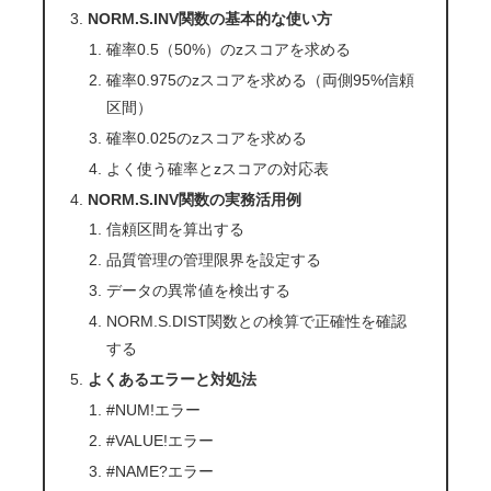
NORM.S.INV関数の基本的な使い方
確率0.5（50%）のzスコアを求める
確率0.975のzスコアを求める（両側95%信頼
区間）
確率0.025のzスコアを求める
よく使う確率とzスコアの対応表
NORM.S.INV関数の実務活用例
信頼区間を算出する
品質管理の管理限界を設定する
データの異常値を検出する
NORM.S.DIST関数との検算で正確性を確認
する
よくあるエラーと対処法
#NUM!エラー
#VALUE!エラー
#NAME?エラー