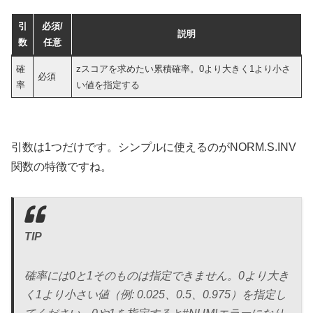
引
必須/
説明
数
任意
確
zスコアを求めたい累積確率。0より大きく1より小さ
必須
率
い値を指定する
引数は1つだけです。シンプルに使えるのがNORM.S.INV
関数の特徴ですね。
TIP
確率には0と1そのものは指定できません。0より大き
く1より小さい値（例: 0.025、0.5、0.975）を指定し