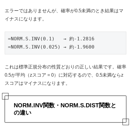
エラーではありませんが、確率が0.5未満のとき結果はマ
イナスになります。
=NORM.S.INV(0.1)   → 約-1.2816

=NORM.S.INV(0.025) → 約-1.9600
これは標準正規分布の性質どおりの正しい結果です。確率
0.5が平均（zスコア = 0）に対応するので、0.5未満ならz
スコアはマイナスになります。
NORM.INV関数・NORM.S.DIST関数と
の違い