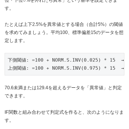
位・下位○%を外れたら異常」という基準を設定できま
す。
たとえば上下2.5%を異常値とする場合（合計5%）の閾値
を求めてみましょう。平均100、標準偏差15のデータを想
定します。
下側閾値: =100 + NORM.S.INV(0.025) * 15  → 約
上側閾値: =100 + NORM.S.INV(0.975) * 15  → 
70.6未満または129.4を超えるデータを「異常値」と判定
できます。
IF関数と組み合わせて判定式を作ると、次のようになりま
す。