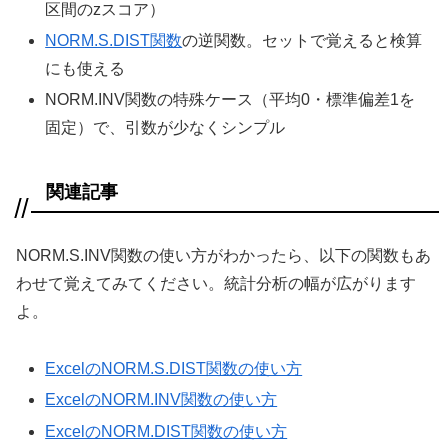
区間のzスコア）
NORM.S.DIST関数
の逆関数。セットで覚えると検算
にも使える
NORM.INV関数の特殊ケース（平均0・標準偏差1を
固定）で、引数が少なくシンプル
関連記事
NORM.S.INV関数の使い方がわかったら、以下の関数もあ
わせて覚えてみてください。統計分析の幅が広がります
よ。
ExcelのNORM.S.DIST関数の使い方
ExcelのNORM.INV関数の使い方
ExcelのNORM.DIST関数の使い方