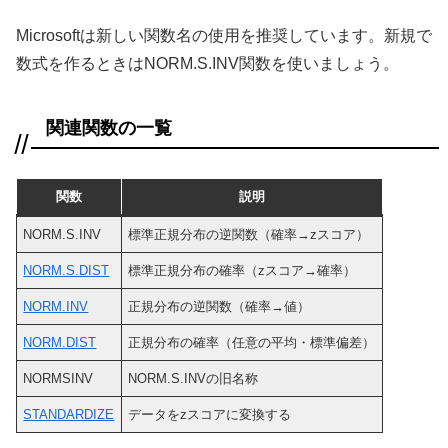
Microsoftは新しい関数名の使用を推奨しています。新規で
数式を作るときはNORM.S.INV関数を使いましょう。
関連関数の一覧
関数
説明
NORM.S.INV
標準正規分布の逆関数（確率→zスコア）
NORM.S.DIST
標準正規分布の確率（zスコア→確率）
NORM.INV
正規分布の逆関数（確率→値）
NORM.DIST
正規分布の確率（任意の平均・標準偏差）
NORMSINV
NORM.S.INVの旧名称
STANDARDIZE
データをzスコアに変換する