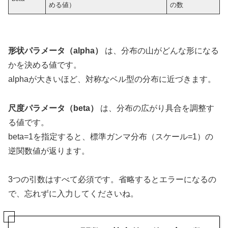
める値）
の数
形状パラメータ（alpha）
は、分布の山がどんな形になる
かを決める値です。
alphaが大きいほど、対称なベル型の分布に近づきます。
尺度パラメータ（beta）
は、分布の広がり具合を調整す
る値です。
beta=1を指定すると、標準ガンマ分布（スケール=1）の
逆関数値が返ります。
3つの引数はすべて必須です。省略するとエラーになるの
で、忘れずに入力してくださいね。