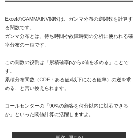
ExcelのGAMMAINV関数は、ガンマ分布の逆関数を計算す
る関数です。
ガンマ分布とは、待ち時間や故障時間の分析に使われる確
率分布の一種です。
この関数の役割は「累積確率pからx値を求める」ことで
す。
累積分布関数（CDF：ある値x以下になる確率）の逆を求
める、と言い換えられます。
コールセンターの「90%の顧客を何分以内に対応できる
か」といった閾値計算に活躍しますよ。
目次