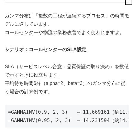
ガンマ分布は「複数の工程が連続するプロセス」の時間モ
デルに適しています。
コールセンターや物流の業務改善でよく使われますよ。
シナリオ：コールセンターのSLA設定
SLA（サービスレベル合意：品質保証の取り決め）を数値
で示すときに役立ちます。
平均待ち時間6分（alpha=2、beta=3）のガンマ分布に従
う場合の計算例です。
=GAMMAINV(0.9, 2, 3)   → 11.669161（約11.6
=GAMMAINV(0.95, 2, 3)  → 14.231594（約14.