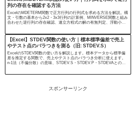
列の存在を確認する方法
ExcelのMDETERM関数で正方行列の行列式を求める方法を解説。構
文・引数の基本から2x2・3x3行列の計算例、MINVERSE関数と組み
合わせた逆行列の存在確認、連立方程式の解の有無判定、浮動小数
点誤差の対処法まで実例付きで紹介します。
【Excel】STDEV関数の使い方｜標本標準偏差で売上
やテスト点のバラつきを測る（旧: STDEV.S）
ExcelのSTDEV関数の使い方を解説します。標本データから標準偏
差を推定する関数で、売上やテスト点のバラつき分析に使えます。
n-1法（不偏分散）の意味、STDEV.S・STDEV.P・STDEVAとの使
い分け早見表、新関数STDEV.Sへの移行方法、空白セルや論理値の
扱い、よくあるエラーまで実例で整理しました。
スポンサーリンク