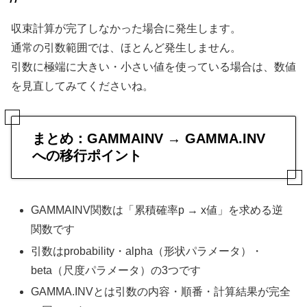
収束計算が完了しなかった場合に発生します。
通常の引数範囲では、ほとんど発生しません。
引数に極端に大きい・小さい値を使っている場合は、数値
を見直してみてくださいね。
まとめ：GAMMAINV → GAMMA.INV
への移行ポイント
GAMMAINV関数は「累積確率p → x値」を求める逆
関数です
引数はprobability・alpha（形状パラメータ）・
beta（尺度パラメータ）の3つです
GAMMA.INVとは引数の内容・順番・計算結果が完全