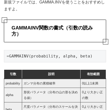
新規ファイルでは、GAMMA.INVを使うことをおすすめし
ますよ。
GAMMAINV関数の書式（引数の読み
方）
=GAMMAINV(probability, alpha, beta)
引数
説明
有効範囲
probability
ガンマ分布の累積確率
0以上1未満
形状パラメータ（分布の山の形を決め
0より大きい正
alpha
る値）
の数
尺度パラメータ（分布のスケールを決
0より大きい正
beta