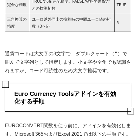
TRUEで6桁完全精度。FALSE/省略で通貨ご
完全な精度
TRUE
との標準桁数
三角換算の
ユーロ以外同士の換算時の中間ユーロ値の桁
5
精度
数（3〜6）
"
通貨コードは大文字の3文字で、ダブルクォート（
）で
囲んで文字列として指定します。小文字や全角でも認識さ
れますが、コード可読性のため大文字推奨です。
Euro Currency Toolsアドインを有効
化する手順
EUROCONVERT関数を使う前に、アドインを有効化しま
す。Microsoft 365およびExcel 2021では以下の手順です。