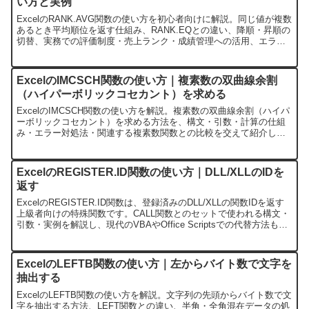
い方と実例
ExcelのRANK.AVG関数の使い方を初心者向けに解説。同じ値が複数
あるとき平均順位を返す仕組み、RANK.EQとの違い、降順・昇順の
切替、実務での評価制度・売上ランク・成績管理への活用、エラー
対処法まで実例付きで紹介します。
ExcelのIMCSCH関数の使い方｜複素数の双曲線余割
（ハイパーボリックコセカント）を求める
ExcelのIMCSCH関数の使い方を解説。複素数の双曲線余割（ハイパ
ーボリックコセカント）を求める方法を、構文・引数・計算の仕組
み・エラー対処法・関連する複素数関数との比較を交えて紹介しま
す。
ExcelのREGISTER.ID関数の使い方｜DLL/XLLのIDを
返す
ExcelのREGISTER.ID関数は、登録済みのDLL/XLLの関数IDを返す
上級者向けの特殊関数です。CALL関数とのセットで使われる構文・
引数・実例を解説し、現代のVBAやOffice Scriptsでの代替方法も紹
介します。
ExcelのLEFTB関数の使い方｜左からバイト数で文字を
抽出する
ExcelのLEFTB関数の使い方を解説。文字列の先頭からバイト数で文
字を抽出する方法、LEFT関数との違い、半角・全角混在データの処