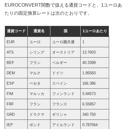
EUROCONVERT関数で扱える通貨コードと、1ユーロあ
たりの固定換算レートは次のとおりです。
通貨コード
通貨名
国
1ユーロあたり
EUR
ユーロ
ユーロ圏共通
1
ATS
シリング
オーストリア
13.7603
BEF
フラン
ベルギー
40.3399
DEM
マルク
ドイツ
1.95583
ESP
ペセタ
スペイン
166.386
FIM
マルッカ
フィンランド
5.94573
FRF
フラン
フランス
6.55957
GRD
ドラクマ
ギリシャ
340.750
IEP
ポンド
アイルランド
0.787564