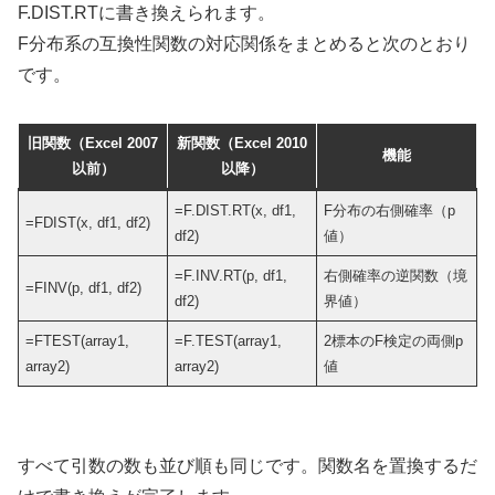
F.DIST.RTに書き換えられます。
F分布系の互換性関数の対応関係をまとめると次のとおり
です。
旧関数（Excel 2007
新関数（Excel 2010
機能
以前）
以降）
=F.DIST.RT(x, df1,
F分布の右側確率（p
=FDIST(x, df1, df2)
df2)
値）
=F.INV.RT(p, df1,
右側確率の逆関数（境
=FINV(p, df1, df2)
df2)
界値）
=FTEST(array1,
=F.TEST(array1,
2標本のF検定の両側p
array2)
array2)
値
すべて引数の数も並び順も同じです。関数名を置換するだ