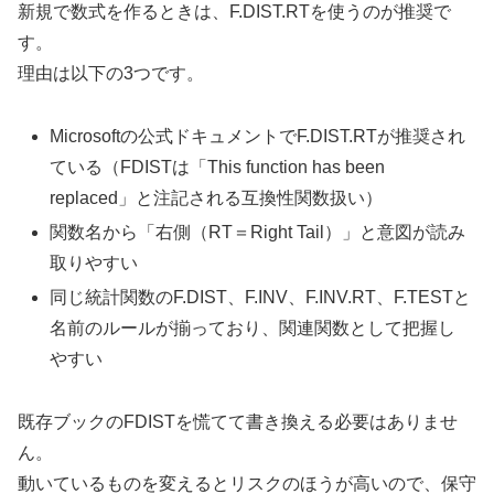
新規で数式を作るときは、F.DIST.RTを使うのが推奨で
す。
理由は以下の3つです。
Microsoftの公式ドキュメントでF.DIST.RTが推奨され
ている（FDISTは「This function has been
replaced」と注記される互換性関数扱い）
関数名から「右側（RT＝Right Tail）」と意図が読み
取りやすい
同じ統計関数のF.DIST、F.INV、F.INV.RT、F.TESTと
名前のルールが揃っており、関連関数として把握し
やすい
既存ブックのFDISTを慌てて書き換える必要はありませ
ん。
動いているものを変えるとリスクのほうが高いので、保守