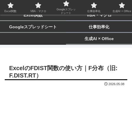
biz-tactics
Googleスプレッ
Excel関数
VBA・マクロ
仕事効率化
生成AI × Office
ドシート
Excel関数
VBA・マクロ
Googleスプレッドシート
仕事効率化
生成AI × Office
ExcelのFDIST関数の使い方｜F分布（旧:
F.DIST.RT）
2026.05.08