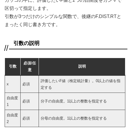
カッコの中に、評価したいF値と2つの自由度をカンマで
区切って指定します。
引数が3つだけのシンプルな関数で、後継のF.DIST.RTと
まったく同じ書き方です。
引数の説明
必須/任
引数
説明
意
評価したいF値（検定統計量）。0以上の値を指
x
必須
定する
自由度
必須
分子の自由度。1以上の整数を指定する
1
自由度
必須
分母の自由度。1以上の整数を指定する
2