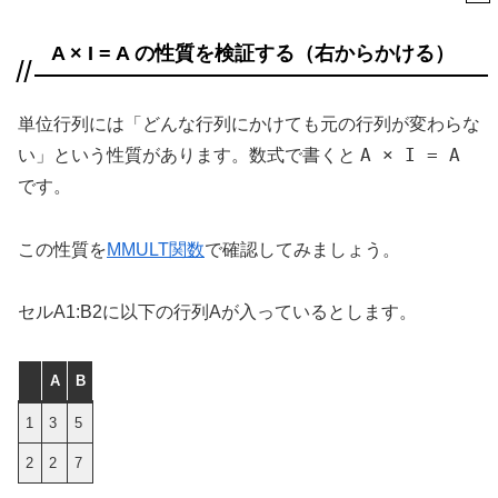
A × I = A の性質を検証する（右からかける）
単位行列には「どんな行列にかけても元の行列が変わらな
A × I = A
い」という性質があります。数式で書くと
です。
この性質を
MMULT関数
で確認してみましょう。
セルA1:B2に以下の行列Aが入っているとします。
A
B
1
3
5
2
2
7