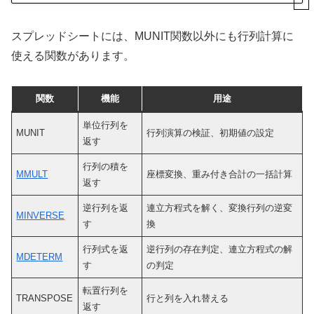
スプレッドシートには、MUNIT関数以外にも行列計算に
使える関数があります。
関数
機能
用途
単位行列を
MUNIT
行列演算の検証、初期値の設定
返す
行列の積を
MMULT
座標変換、重み付き合計の一括計算
返す
逆行列を返
連立方程式を解く、変換行列の逆変
MINVERSE
す
換
行列式を返
逆行列の存在判定、連立方程式の解
MDETERM
す
の判定
転置行列を
TRANSPOSE
行と列を入れ替える
返す