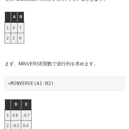
A
B
1
4
7
2
2
6
まず、MINVERSE関数で逆行列を求めます。
=MINVERSE(A1:B2)
D
E
1
0.6
-0.7
2
-0.2
0.4