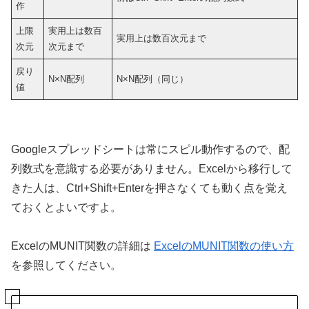
作
上限
実用上は数百
実用上は数百次元まで
次元
次元まで
戻り
N×N配列
N×N配列（同じ）
値
Googleスプレッドシートは常にスピル動作するので、配
列数式を意識する必要がありません。Excelから移行して
きた人は、Ctrl+Shift+Enterを押さなくても動く点を覚え
ておくとよいですよ。
ExcelのMUNIT関数の詳細は
ExcelのMUNIT関数の使い方
を参照してください。