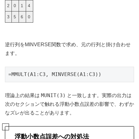
2
0
1
4
3
5
6
0
逆行列をMINVERSE関数で求め、元の行列と掛け合わせ
ます。
=MMULT(A1:C3, MINVERSE(A1:C3))
MUNIT(3)
理論上の結果は
と一致します。実際の出力は
次のセクションで触れる浮動小数点誤差の影響で、わずか
なズレが出ることがあります。
浮動小数点誤差への対処法