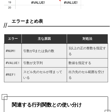
エラーまとめ表
エラー
主な原因
対処法
1以上の正の整数を指定す
#NUM!
引数が0または負の数
る
#VALUE!
引数が文字列
数値を指定する
スピル先のセルが埋まって
出力先のセル範囲を空け
#REF!
いる
る
関連する行列関数との使い分け