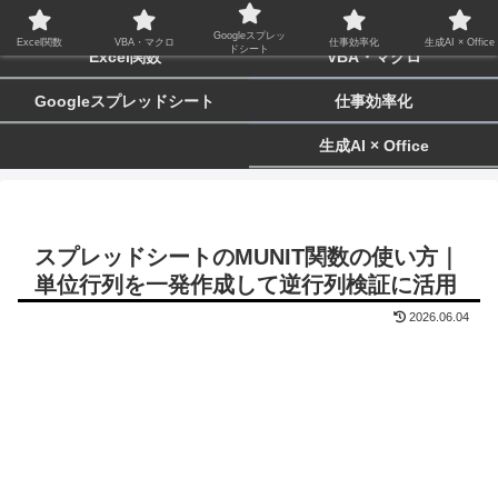
biz-tactics
Googleスプレッ
Excel関数
VBA・マクロ
仕事効率化
生成AI × Office
ドシート
Excel関数
VBA・マクロ
Googleスプレッドシート
仕事効率化
生成AI × Office
スプレッドシートのMUNIT関数の使い方｜
単位行列を一発作成して逆行列検証に活用
2026.06.04