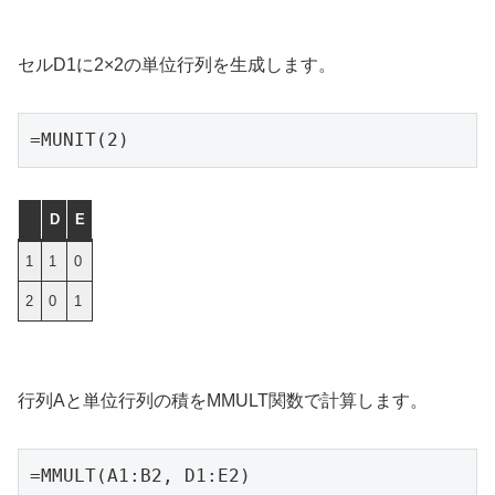
セルD1に2×2の単位行列を生成します。
=MUNIT(2)
D
E
1
1
0
2
0
1
行列Aと単位行列の積をMMULT関数で計算します。
=MMULT(A1:B2, D1:E2)