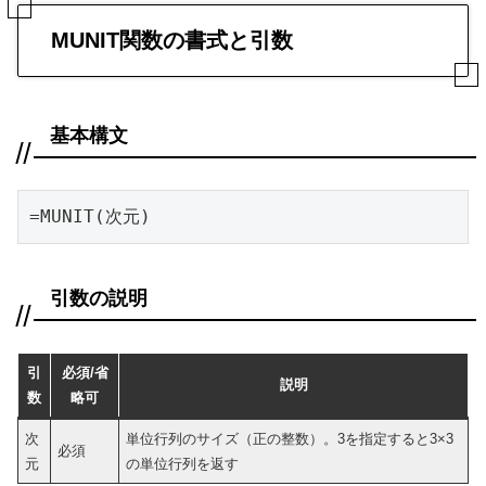
MUNIT関数の書式と引数
基本構文
=MUNIT(次元)
引数の説明
引
必須/省
説明
数
略可
次
単位行列のサイズ（正の整数）。3を指定すると3×3
必須
元
の単位行列を返す