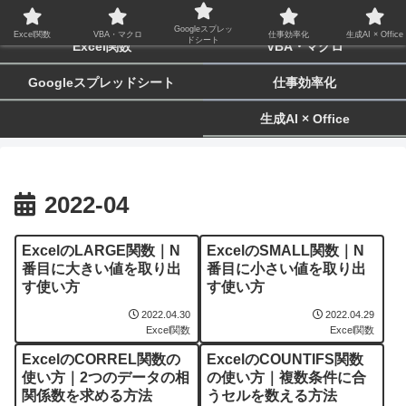
biz-tactics
Googleスプレッ
Excel関数
VBA・マクロ
仕事効率化
生成AI × Office
ドシート
Excel関数
VBA・マクロ
Googleスプレッドシート
仕事効率化
生成AI × Office
2022-04
ExcelのLARGE関数｜N
ExcelのSMALL関数｜N
番目に大きい値を取り出
番目に小さい値を取り出
す使い方
す使い方
2022.04.30
2022.04.29
Excel関数
Excel関数
ExcelのCORREL関数の
ExcelのCOUNTIFS関数
使い方｜2つのデータの相
の使い方｜複数条件に合
関係数を求める方法
うセルを数える方法