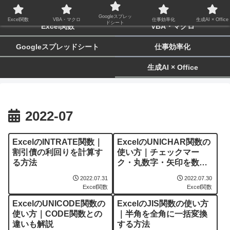
biz-tactics
Googleスプレッ
Excel関数
VBA・マクロ
仕事効率化
生成AI × Office
ドシート
Excel関数
VBA・マクロ
Googleスプレッドシート
仕事効率化
生成AI × Office
2022-07
ExcelのINTRATE関数｜
ExcelのUNICHAR関数の
割引債の利回りを計算す
使い方｜チェックマー
る方法
ク・丸数字・矢印を数式
で挿入する
2022.07.31
2022.07.30
Excel関数
Excel関数
ExcelのUNICODE関数の
ExcelのJIS関数の使い方
使い方｜CODE関数との
｜半角を全角に一括変換
違いも解説
する方法