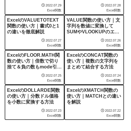
2022.07.29
2022.07.28
Excel関数
Excel関数
ExcelのVALUETOTEXT
VALUE関数の使い方｜文
関数の使い方｜書式0と1
字列を数値に変換して
の違いを徹底解説
SUMやVLOOKUPのエラ
ーを解消する
2022.07.27
2022.07.26
Excel関数
Excel関数
ExcelのFLOOR.MATH関
ExcelのCONCAT関数の
数の使い方｜倍数で切り
使い方｜複数の文字列を
捨て＆負の数もmode引数
まとめて結合する方法
で制御
2022.07.25
2022.07.24
Excel関数
Excel関数
ExcelのDOLLARDE関数
ExcelのXMATCH関数の
の使い方｜分数ドル価格
使い方｜MATCHとの違い
を小数に変換する方法
を解説
2022.07.23
2022.07.22
Excel関数
Excel関数