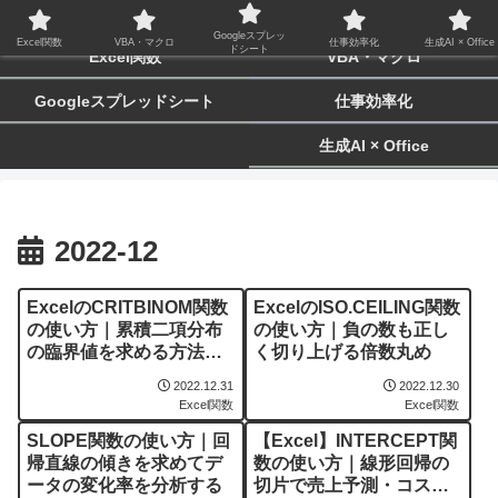
biz-tactics
Googleスプレッ
Excel関数
VBA・マクロ
仕事効率化
生成AI × Office
ドシート
Excel関数
VBA・マクロ
Googleスプレッドシート
仕事効率化
生成AI × Office
2022-12
ExcelのCRITBINOM関数
ExcelのISO.CEILING関数
の使い方｜累積二項分布
の使い方｜負の数も正し
の臨界値を求める方法を
く切り上げる倍数丸め
解説
2022.12.31
2022.12.30
Excel関数
Excel関数
SLOPE関数の使い方｜回
【Excel】INTERCEPT関
帰直線の傾きを求めてデ
数の使い方｜線形回帰の
ータの変化率を分析する
切片で売上予測・コスト