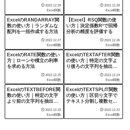
分析を自動化
2022.12.29
2022.12.28
Excel関数
Excel関数
ExcelのRANDARRAY関
【Excel】RSQ関数の使
数の使い方｜ランダムな
い方｜決定係数R²で回帰
配列を一括作成する方法
分析の精度を評価する
2022.12.27
2022.12.26
Excel関数
Excel関数
ExcelのRATE関数の使い
ExcelのTEXTAFTER関数
方｜ローンや積立の利率
の使い方｜特定の文字よ
を求める方法
り後ろの文字列を抽出す
る
2022.12.25
2022.12.24
Excel関数
Excel関数
ExcelのTEXTBEFORE関
ExcelのTEXTSPLIT関数
数の使い方｜特定の文字
の使い方｜区切り文字で
より前の文字列を抽出す
テキスト分割し複数セル
る
へ展開する
2022.12.23
2022.12.22
Excel関数
Excel関数