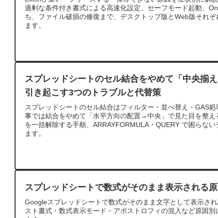
過剰な条件付き書式による高速化設定、セーフモード起動、OneD
ち、ファイル破損の修復まで、デスクトップ版とWeb版それ
ます。
スプレッドシートのセル結合をやめて「中央揃え
引き起こす3つのトラブルと代替策
スプレッドシートのセル結合はフィルター・並べ替え・GAS
事では結合をやめて「水平方向の配置→中央」で見た目を整え
を一括解除する手順、ARRAYFORMULA・QUERY で困ら
ます。
スプレッドシートで数式がそのまま表示される原
Googleスプレッドシートで数式がそのまま文字として表示さ
スト書式・数式表示モード・アポストロフィの混入など原因別