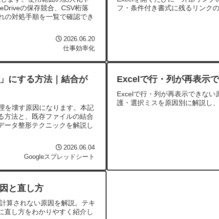
riveの保存競合、CSV桁落
フ・条件付き書式に残るリンク
ぞれの対処手順を一覧で確認でき
2026.06.20
仕事効率化
」にする方法｜結合が
Excelで行・列が再表示
Excelで行・列が再表示できな
護・選択ミスを原因別に解説し
処理を壊す原因になります。本記
る方法と、既存ファイルの結合
ないデータ整形テクニックを解説し
2026.06.04
Googleスプレッドシート
因と直し方
れ計算されない原因を解説。テキ
に直し方をわかりやすく紹介し