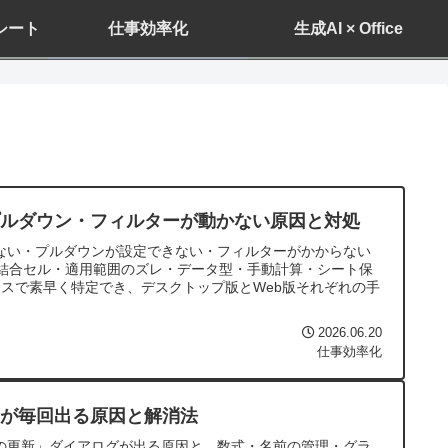
ドシート
仕事効率化
生成AI × Office
・プルダウン・フィルターが動かない原因と対処
されない・プルダウンが設定できない・フィルターがかからない
結合セル・適用範囲のズレ・データ型・手動計算・シート保
スで素早く特定でき、デスクトップ版とWeb版それぞれの手
2026.06.20
仕事効率化
更新が毎回出る原因と解消法
ンクの更新」ダイアログが出る原因と、数式・名前の管理・グラ