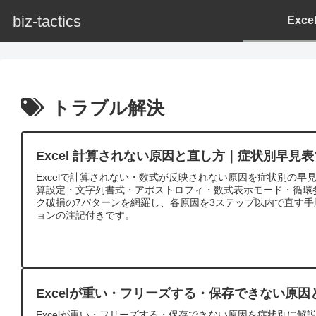
biz-tactics
Exc
トラブル解決
Excel 計算されない原因と直し方｜症状別早見
Excelで計算されない・数式が反映されない原因を症状別の早
算設定・文字列書式・アポストロフィ・数式表示モード・循環
ク破損の7パターンを網羅し、各原因を3ステップ以内で直す
ョンの注記付きです。
Excelが重い・フリーズする・保存できない原因
Excelが重い・フリーズする・保存できない原因を症状別に解