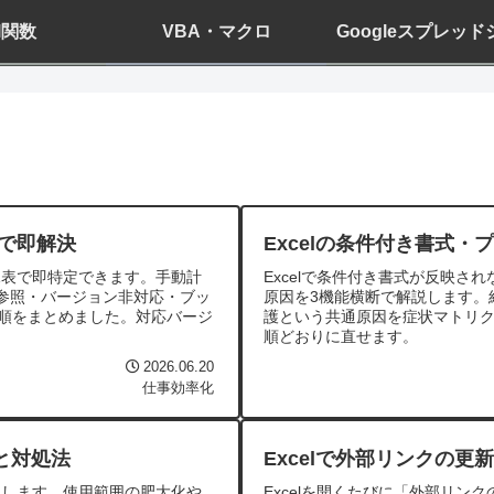
el関数
VBA・マクロ
Googleスプレッ
表で即解決
Excelの条件付き書式
見表で即特定できます。手動計
Excelで条件付き書式が反映
参照・バージョン非対応・ブッ
原因を3機能横断で解説します。
手順をまとめました。対応バージ
護という共通原因を症状マトリク
順どおりに直せます。
2026.06.20
仕事効率化
と対処法
Excelで外部リンクの
説します。使用範囲の肥大化や
Excelを開くたびに「外部リ