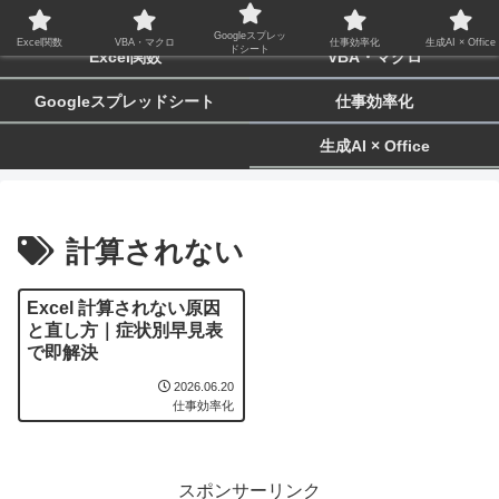
biz-tactics
Googleスプレッ
Excel関数
VBA・マクロ
仕事効率化
生成AI × Office
ドシート
Excel関数
VBA・マクロ
Googleスプレッドシート
仕事効率化
生成AI × Office
計算されない
Excel 計算されない原因
と直し方｜症状別早見表
で即解決
2026.06.20
仕事効率化
スポンサーリンク