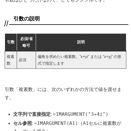
引数の説明
必須/省
引数
説明
略可
複素
偏角を求めたい複素数。”x+yi” または “x+yj” の形
必須
数
式で指定します
引数「複素数」には、次のいずれかの方法で値を渡せま
す。
=IMARGUMENT("3+4i")
文字列で直接指定
:
=IMARGUMENT(A1)
セル参照
:
（A1セルに複素数が