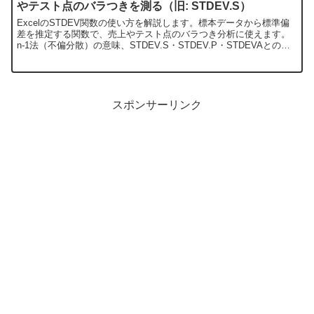
やテスト点のバラつきを測る（旧: STDEV.S）
ExcelのSTDEV関数の使い方を解説します。標本データから標準偏
差を推定する関数で、売上やテスト点のバラつき分析に使えます。
n-1法（不偏分散）の意味、STDEV.S・STDEV.P・STDEVAとの使
い分け早見表、新関数STDEV.Sへの移行方法、空白セルや論理値の
扱い、よくあるエラーまで実例で整理しました。
スポンサーリンク