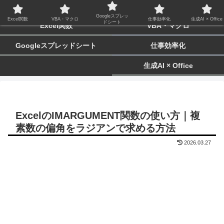
biz-tactics
Googleスプレッ
Excel関数
VBA・マクロ
仕事効率化
生成AI × Office
ドシート
Excel関数
VBA・マクロ
Googleスプレッドシート
仕事効率化
生成AI × Office
ExcelのIMARGUMENT関数の使い方｜複
素数の偏角をラジアンで求める方法
2026.03.27