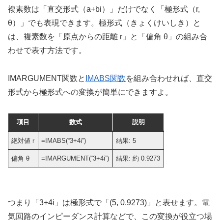
複素数は「直交形式（a+bi）」だけでなく「極形式（r,
θ）」でも表現できます。極形式（きょくけいしき）と
は、複素数を「原点からの距離 r」と「偏角 θ」の組み合
わせで表す方法です。
IMARGUMENT関数と
IMABS関数
を組み合わせれば、直交
形式から極形式への変換が簡単にできますよ。
項目
数式
説明
絶対値 r
=IMABS(“3+4i”)
結果: 5
偏角 θ
=IMARGUMENT(“3+4i”)
結果: 約 0.9273
つまり「3+4i」は極形式で「(5, 0.9273)」と表せます。電
気回路のインピーダンス計算などで、この変換が役立つ場