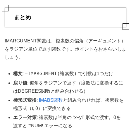
まとめ
IMARGUMENT関数は、複素数の偏角（アーギュメント）
をラジアン単位で返す関数です。ポイントをおさらいしま
しょう。
=IMARGUMENT(複素数)
構文
:
で引数は1つだけ
戻り値
: 偏角をラジアンで返す（度数法に変換するに
はDEGREES関数と組み合わせる）
極形式変換
:
IMABS関数
と組み合わせれば、複素数を
極形式（r, θ）に変換できる
エラー対策
: 複素数は半角の “x+yi” 形式で渡す。0を
渡すと #NUM! エラーになる