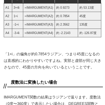
A1
3+4i
=IMARGUMENT(A1)
約 0.9273
約 53.13度
A2
1+i
=IMARGUMENT(A2)
約 0.7854
45度
A3
-1+i
=IMARGUMENT(A3)
約 2.3562
135度
A4
-3-4i
=IMARGUMENT(A4)
約 -2.2143
約 -126.87度
「1+i」の偏角が約0.7854ラジアン、つまり45度になるの
は直感的にわかりやすいですよね。実部と虚部が同じ大き
さなので、45度の方向を向いているということです。
度数法に変換したい場合
IMARGUMENT関数の結果はラジアンで返ります。度数法
（0度〜360度）で表示したい場合は、DEGREES関数と