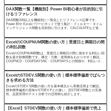
DAX関数一覧【機能別】Power BI初心者が目的別に引
けるリファレンス
DAX関数200以上を機能別に一覧化したリファレンス記事です。
Power BIや Excelパワーピボットで使う集計・フィルター・タイム
インテリジェンス関数を目的別に引けます。CALCULATEなど覚え
るべき5選、業務シーン別の使い方、よくあるエラー対処まで解説し
ます。
ExcelのCOUPNUM関数の使い方｜受渡日と満期日の間
の利払回数
ExcelのCOUPNUM関数は、受渡日と満期日の間に発生する利払い回
数を返す財務関数です。構文・引数・使用例をわかりやすく解説。
COUPNCD・COUPDAYSNC・COUPDAYSとの関係や、利払いスケ
ジュール表での実務活用方法も紹介します。
ExcelのSTDEV.S関数の使い方｜標本標準偏差でばらつ
きを求める方法
ExcelのSTDEV.S関数の使い方を基本構文から実務活用まで解説。
標本標準偏差の意味やSTDEV.Pとの違い、旧STDEV関数との互換
性、品質管理やテスト分析での活用例も紹介します。
【Excel】STDEV関数の使い方｜標本標準偏差で売上