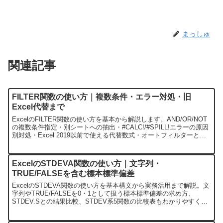
まっしゅ
関連記事
FILTER関数の使い方｜複数条件・エラー対処・旧
Excel代替まで
ExcelのFILTER関数の使い方を基本から解説します。AND/OR/NOT
の複数条件指定・別シートへの抽出・#CALC!/#SPILL!エラーの原因
別対処・Excel 2019以前で使える代替数式・オートフィルターとの
使い分け表まで実務目線で網羅しました。
ExcelのSTDEVA関数の使い方｜文字列・
TRUE/FALSEを含む標本標準偏差
ExcelのSTDEVA関数の使い方を基本構文から実務活用まで解説。文
字列やTRUE/FALSEを0・1として扱う標本標準偏差の求め方、
STDEV.Sとの結果比較、STDEV系5関数の比較表もわかりやすく紹
介します。