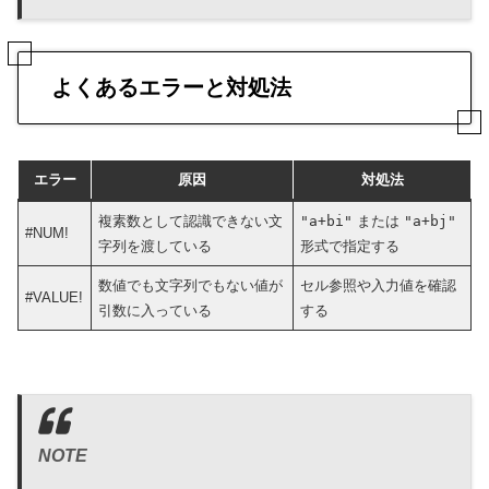
よくあるエラーと対処法
エラー
原因
対処法
複素数として認識できない文
"a+bi"
または
"a+bj"
#NUM!
字列を渡している
形式で指定する
数値でも文字列でもない値が
セル参照や入力値を確認
#VALUE!
引数に入っている
する
NOTE