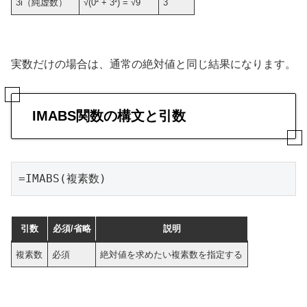
3i（純虚数）
√(0² + 3²) = √9
3
実数だけの場合は、通常の絶対値と同じ結果になります。
IMABS関数の構文と引数
=IMABS(複素数)
引数
必須/省略
説明
複素数
必須
絶対値を求めたい複素数を指定する