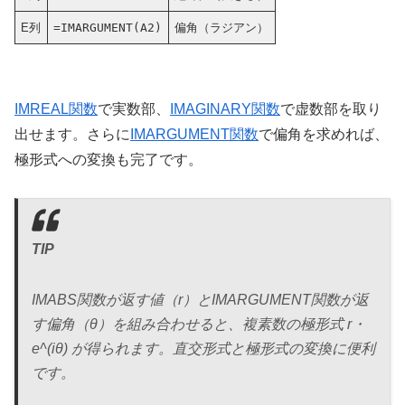
E列
=IMARGUMENT(A2)
偏角（ラジアン）
IMREAL関数
で実数部、
IMAGINARY関数
で虚数部を取り
出せます。さらに
IMARGUMENT関数
で偏角を求めれば、
極形式への変換も完了です。
TIP
IMABS関数が返す値（r）とIMARGUMENT関数が返
す偏角（θ）を組み合わせると、複素数の極形式 r・
e^(iθ) が得られます。直交形式と極形式の変換に便利
です。