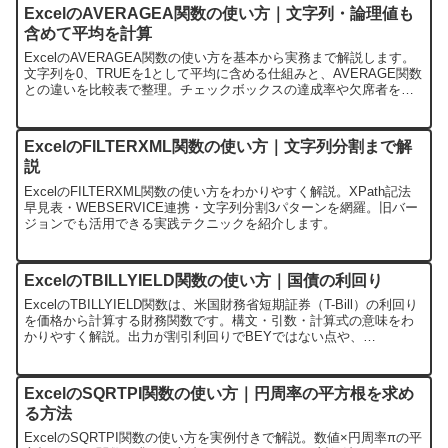
ExcelのAVERAGEA関数の使い方｜文字列・論理値も
含めて平均を計算
ExcelのAVERAGEA関数の使い方を基本から実務まで解説します。
文字列を0、TRUEを1として平均に含める仕組みと、AVERAGE関数
との違いを比較表で整理。チェックボックスの達成率や欠席者を含
めた平均など、実務での活用パターンも紹介します。
ExcelのFILTERXML関数の使い方｜文字列分割まで解
説
ExcelのFILTERXML関数の使い方をわかりやすく解説。XPath記法
早見表・WEBSERVICE連携・文字列分割3パターンを網羅。旧バー
ジョンでも活用できる実践テクニックを紹介します。
ExcelのTBILLYIELD関数の使い方｜国債の利回り
ExcelのTBILLYIELD関数は、米国財務省短期証券（T-Bill）の利回り
を価格から計算する財務関数です。構文・引数・計算式の意味をわ
かりやすく解説。出力が割引利回りでBEYではない点や、
TBILLEQ・TBILLPRICEとの使い分け、#NUM!エラーの対処法も紹
介します。
ExcelのSQRTPI関数の使い方｜円周率の平方根を求め
る方法
ExcelのSQRTPI関数の使い方を実例付きで解説。数値×円周率πの平