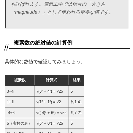
も呼ばれます。電気工学では信号の「大きさ
（magnitude）」として使われる重要な値です。
複素数の絶対値の計算例
具体的な数値で確認してみましょう。
複素数
計算式
結果
3+4i
√(3² + 4²) = √25
5
1+1i
√(1² + 1²) = √2
約1.41
-4+6i
√((-4)² + 6²) = √52
約7.21
5（実数のみ）
√(5² + 0²) = √25
5