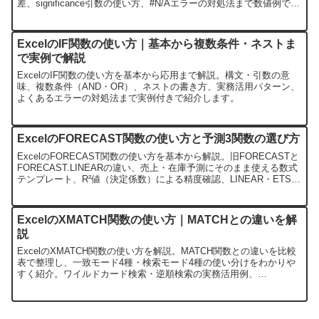
差、significance引数の使い方、#N/Aエラーの対処法まで数値例で紹
介します。
ExcelのIF関数の使い方｜基本から複数条件・ネストま
で実例で解説
ExcelのIF関数の使い方を基本から応用まで解説。構文・引数の意
味、複数条件（AND・OR）、ネストの書き方、実務活用パターン、
よくあるエラーの対処法まで実例付きで紹介します。
ExcelのFORECAST関数の使い方と予測3関数の選び方
ExcelのFORECAST関数の使い方を基本から解説。旧FORECASTと
FORECAST.LINEARの違い、売上・在庫予測にそのまま使える数式
テンプレート、R²値（決定係数）による精度確認、LINEAR・ETS・
TRENDの使い分けフローチャートまで完全網羅。
ExcelのXMATCH関数の使い方｜MATCHとの違いを解
説
ExcelのXMATCH関数の使い方を解説。MATCH関数との違いを比較
表で整理し、一致モード4種・検索モード4種の使い分けをわかりや
すく紹介。ワイルドカード検索・逆順検索の実務活用例、
INDEX+XMATCHの組み合わせ技まで収録。