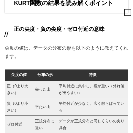
KURT関数の結果を読み解くポイント
正の尖度・負の尖度・ゼロ付近の意味
尖度の値は、データの分布の形を以下のように教えてくれ
ます。
尖度の値
分布の形
特徴
正（0より大
平均付近に集中し、裾が重い（外れ値
尖った山
きい）
が出やすい）
負（0より小
平均付近が少なく、広く散らばってい
平たい山
さい）
る
正規分布に
データが正規分布と同じくらいの尖り
ゼロ付近
近い
具合