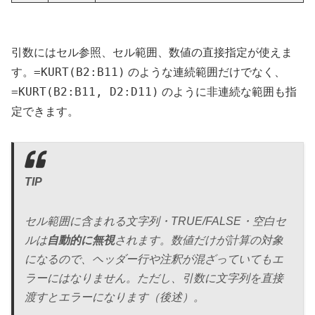
引数にはセル参照、セル範囲、数値の直接指定が使えま
=KURT(B2:B11)
す。
のような連続範囲だけでなく、
=KURT(B2:B11, D2:D11)
のように非連続な範囲も指
定できます。
TIP
セル範囲に含まれる文字列・TRUE/FALSE・空白セ
ルは
自動的に無視
されます。数値だけが計算の対象
になるので、ヘッダー行や注釈が混ざっていてもエ
ラーにはなりません。ただし、引数に文字列を直接
渡すとエラーになります（後述）。