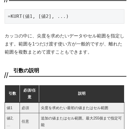
=KURT(値1, [値2], ...)
カッコの中に、尖度を求めたいデータやセル範囲を指定し
ます。範囲を1つだけ渡す使い方が一般的ですが、離れた
範囲を複数まとめて渡すこともできます。
引数の説明
必須/任
引数
説明
意
値1
必須
尖度を求めたい最初の値またはセル範囲
値2,
追加の値またはセル範囲。最大255個まで指定可
任意
…
能