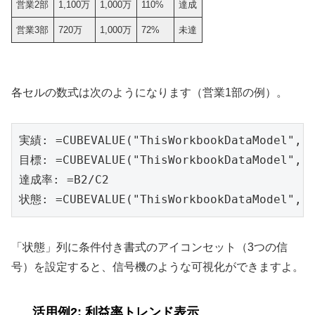
営業2部
1,100万
1,000万
110%
達成
営業3部
720万
1,000万
72%
未達
各セルの数式は次のようになります（営業1部の例）。
実績: =CUBEVALUE("ThisWorkbookDataModel",
目標: =CUBEVALUE("ThisWorkbookDataModel",
達成率: =B2/C2

状態: =CUBEVALUE("ThisWorkbookDataModel",
「状態」列に条件付き書式のアイコンセット（3つの信
号）を設定すると、信号機のような可視化ができますよ。
活用例2: 利益率トレンド表示