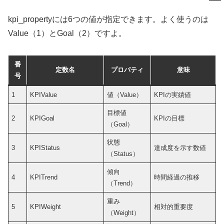
kpi_propertyには6つの値が指定できます。よく使うのは
Value（1）とGoal（2）ですよ。
番
定数名
プロパティ
意味
号
1
KPIValue
値（Value）
KPIの実績値
目標値
2
KPIGoal
KPIの目標
（Goal）
状態
3
KPIStatus
達成度を示す数値
（Status）
傾向
4
KPITrend
時間経過の推移
（Trend）
重み
5
KPIWeight
相対的重要度
（Weight）