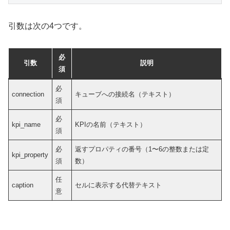
引数は次の4つです。
必
引数
説明
須
必
connection
キューブへの接続名（テキスト）
須
必
kpi_name
KPIの名前（テキスト）
須
必
返すプロパティの番号（1〜6の整数または定
kpi_property
須
数）
任
caption
セルに表示する代替テキスト
意