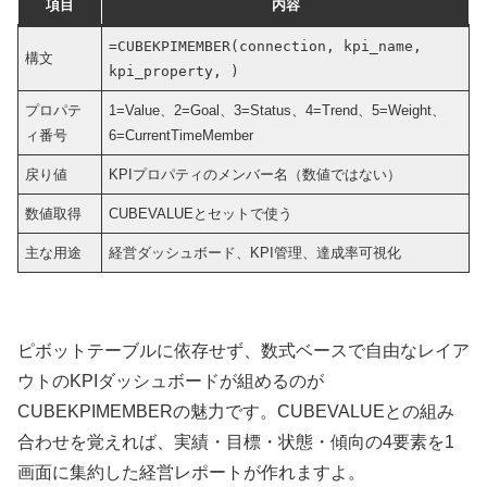
項目
内容
=CUBEKPIMEMBER(connection, kpi_name,
構文
kpi_property, )
プロパテ
1=Value、2=Goal、3=Status、4=Trend、5=Weight、
ィ番号
6=CurrentTimeMember
戻り値
KPIプロパティのメンバー名（数値ではない）
数値取得
CUBEVALUEとセットで使う
主な用途
経営ダッシュボード、KPI管理、達成率可視化
ピボットテーブルに依存せず、数式ベースで自由なレイア
ウトのKPIダッシュボードが組めるのが
CUBEKPIMEMBERの魅力です。CUBEVALUEとの組み
合わせを覚えれば、実績・目標・状態・傾向の4要素を1
画面に集約した経営レポートが作れますよ。