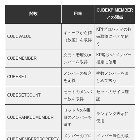
CUBEKPIMEMBER
関数
用途
との関係
KPIプロパティの数
キューブから値
CUBEVALUE
値取得にペアで使
（数値）を取得
う
次元・階層のメ
KPI以外のメンバー
CUBEMEMBER
ンバーを取得
指定に使用
メンバーの集合
複数メンバーをま
CUBESET
を定義
とめて扱う
セットのメンバ
セットのサイズ確
CUBESETCOUNT
ー数を取得
認
セット内のN番
ランキング表示に
CUBERANKEDMEMBER
目のメンバーを
使用
返す
メンバーのプロ
メンバー属性の取
CUBEMEMBERPROPERTY