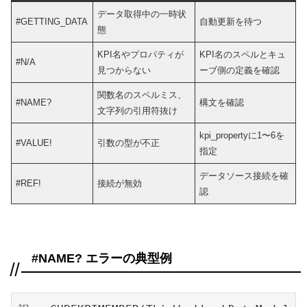
データ取得中の一時状
#GETTING_DATA
自動更新を待つ
態
KPI名やプロパティが
KPI名のスペルとキュ
#N/A
見つからない
ーブ側の定義を確認
関数名のスペルミス、
#NAME?
構文を確認
文字列の引用符抜け
kpi_propertyに1〜6を
#VALUE!
引数の型が不正
指定
データソース接続を確
#REF!
接続が無効
認
#NAME? エラーの典型例