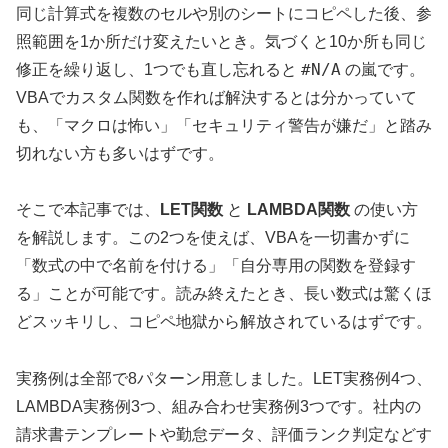
同じ計算式を複数のセルや別のシートにコピペした後、参
照範囲を1か所だけ変えたいとき。気づくと10か所も同じ
#N/A
修正を繰り返し、1つでも直し忘れると
の嵐です。
VBAでカスタム関数を作れば解決するとは分かっていて
も、「マクロは怖い」「セキュリティ警告が嫌だ」と踏み
切れない方も多いはずです。
そこで本記事では、
LET関数
と
LAMBDA関数
の使い方
を解説します。この2つを使えば、VBAを一切書かずに
「数式の中で名前を付ける」「自分専用の関数を登録す
る」ことが可能です。読み終えたとき、長い数式は驚くほ
どスッキリし、コピペ地獄から解放されているはずです。
実務例は全部で8パターン用意しました。LET実務例4つ、
LAMBDA実務例3つ、組み合わせ実務例3つです。社内の
請求書テンプレートや勤怠データ、評価ランク判定などす