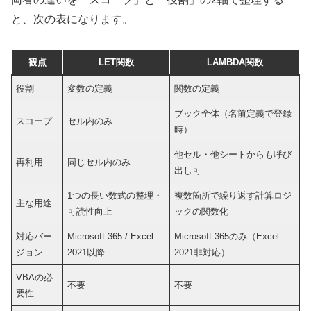
と、次の表になります。
観点
LET関数
LAMBDA関数
役割
変数の定義
関数の定義
ブック全体（名前定義で登録
スコープ
セル内のみ
時）
他セル・他シートからも呼び
再利用
同じセル内のみ
出し可
1つの長い数式の整理・
複数箇所で繰り返す計算ロジ
主な用途
可読性向上
ックの関数化
対応バー
Microsoft 365 / Excel
Microsoft 365のみ（Excel
ジョン
2021以降
2021非対応）
VBAの必
不要
不要
要性