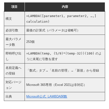
項目
内容
=LAMBDA([parameter1, parameter2, …,]
構文
calculation)
必須引数
最後の計算式（パラメータは省略可）
最大パラメ
253個
ータ数
即時呼び出
=LAMBDA(temp, (5/9)*(temp-32))(100)
のよ
し
うに末尾に引数を渡す
名前定義へ
「数式」タブ→「名前の管理」→「新規」から登録
の登録
対応バージ
Microsoft 365専用（Excel 2021は非対応）
ョン
出典
Microsoft公式: LAMBDA関数