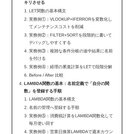
キリさせる
LET関数の基本構文
実務例①：VLOOKUP+IFERRORを変数化し
てメンテナンスコストを削減
実務例②：FILTER+SORTを段階的に書いて
デバッグしやすくする
実務例③：複雑な条件分岐の途中結果に名前
を付ける
実務例④：経理の累進計算をLETで段階分解
Before / After 比較
LAMBDA関数の基本：名前定義で「自分の関
数」を登録する手順
LAMBDA関数の基本構文
名前の管理へ登録する手順
実務例⑤：消費税計算をLAMBDA関数化して
毎月使い回す
実務例⑥：営業日換算LAMBDAで週末カウン