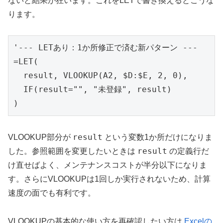
ないと結果が狂います。これをLETで書き換えるとこうな
ります。
'--- LETあり：1か所修正で済む新パターン ---

=LET(

  result, VLOOKUP(A2, $D:$E, 2, 0),

  IF(result="", "未登録", result)

)
result
VLOOKUP部分が
という変数1か所だけになりま
result
した。参照範囲を変更したいときは
の定義行だ
け直せばよく、メンテナンスコストが半分以下になりま
す。さらにVLOOKUPは1回しか実行されないため、計算
速度の面でも有利です。
VLOOKUPの基本的な使い方を再確認したい方は
Excelの