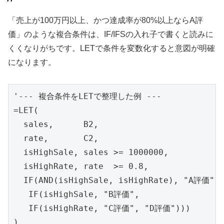
「売上が100万円以上、かつ達成率が80%以上ならA評
価」のような複合条件は、IF/IFSの入れ子で書くと読みに
くくなりがちです。LETで条件を変数化すると意図が明確
になります。
'--- 複合条件をLETで整理した例 ---

=LET(

  sales,      B2,

  rate,       C2,

  isHighSale, sales >= 1000000,

  isHighRate, rate  >= 0.8,

  IF(AND(isHighSale, isHighRate), "A評価",

   IF(isHighSale, "B評価",

   IF(isHighRate, "C評価", "D評価")))

)