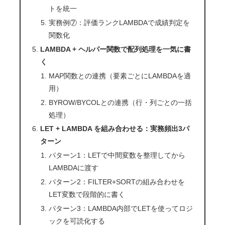
トを統一
実務例⑦：評価ランクLAMBDAで成績判定を
関数化
LAMBDA + ヘルパー関数で配列処理を一気に書
く
MAP関数との連携（要素ごとにLAMBDAを適
用）
BYROW/BYCOLとの連携（行・列ごとの一括
処理）
LET + LAMBDA を組み合わせる：実務頻出3パ
ターン
パターン1：LETで中間変数を整理してから
LAMBDAに渡す
パターン2：FILTER+SORTの組み合わせを
LET変数で段階的に書く
パターン3：LAMBDA内部でLETを使ってロジ
ックを可読化する