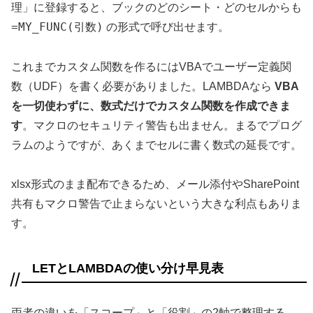
理」に登録すると、ブックのどのシート・どのセルからも
=MY_FUNC(引数)
の形式で呼び出せます。
これまでカスタム関数を作るにはVBAでユーザー定義関
数（UDF）を書く必要がありました。LAMBDAなら
VBA
を一切使わずに、数式だけでカスタム関数を作成できま
す
。マクロのセキュリティ警告も出ません。まるでプログ
ラムのようですが、あくまでセルに書く数式の延長です。
xlsx形式のまま配布できるため、メール添付やSharePoint
共有もマクロ警告で止まらないという大きな利点もありま
す。
LETとLAMBDAの使い分け早見表
両者の違いを「スコープ」と「役割」の2軸で整理する