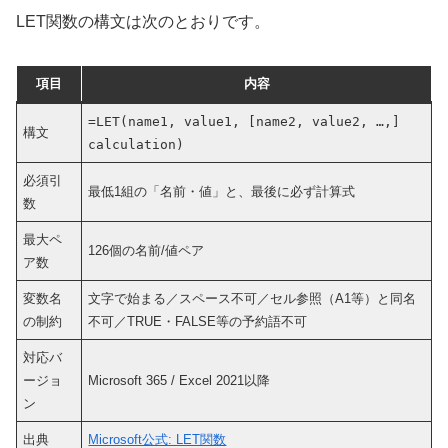
LET関数の構文は次のとおりです。
項目
内容
=LET(name1, value1, [name2, value2, …,]
構文
calculation)
必須引
最低1組の「名前・値」と、最後に必ず計算式
数
最大ペ
126個の名前/値ペア
ア数
変数名
文字で始まる／スペース不可／セル参照（A1等）と同名
の制約
不可／TRUE・FALSE等の予約語不可
対応バ
ージョ
Microsoft 365 / Excel 2021以降
ン
出典
Microsoft公式: LET関数