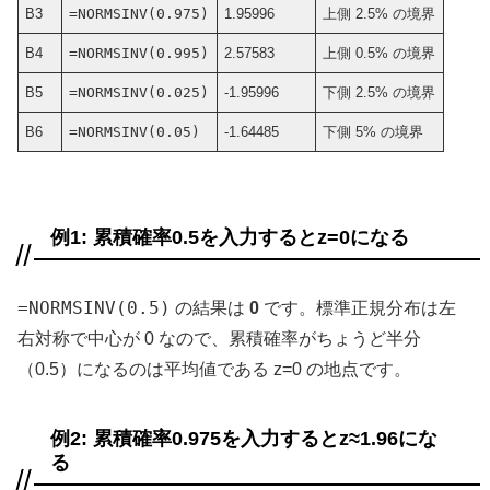
B3
=NORMSINV(0.975)
1.95996
上側 2.5% の境界
B4
=NORMSINV(0.995)
2.57583
上側 0.5% の境界
B5
=NORMSINV(0.025)
-1.95996
下側 2.5% の境界
B6
=NORMSINV(0.05)
-1.64485
下側 5% の境界
例1: 累積確率0.5を入力するとz=0になる
=NORMSINV(0.5)
の結果は
0
です。標準正規分布は左
右対称で中心が 0 なので、累積確率がちょうど半分
（0.5）になるのは平均値である z=0 の地点です。
例2: 累積確率0.975を入力するとz≈1.96にな
る