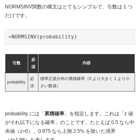
NORMSINV関数の構文はとてもシンプルで、引数は 1 つ
だけです。
=NORMSINV(probability)
必
引数
内容
須
必
標準正規分布の累積確率（0 より大きく 1 より小
probability
須
さい数値）
probability には「
累積確率
」を指定します。これは「z 値
がそれ以下になる確率」のことです。たとえば 0.5 なら中
央値（z=0）、0.975 なら上側 2.5% を除いた境界
（z≈1.96）を表します。