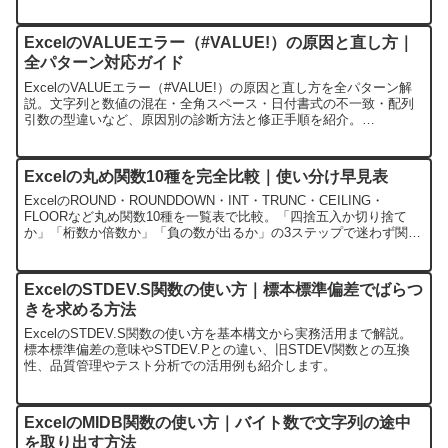
ExcelのVALUEエラー（#VALUE!）の原因と直し方｜
全パターン対応ガイド
ExcelのVALUEエラー（#VALUE!）の原因と直し方を全パターン解
説。文字列と数値の混在・全角スペース・日付書式の不一致・配列
引数の型違いなど、原因別の診断方法と修正手順を紹介。
IFERROR・ISTEXT・VALUE関数を使った防御的な数式設計も解説
します。
Excelの丸め関数10種を完全比較｜使い分け早見表
ExcelのROUND・ROUNDDOWN・INT・TRUNC・CEILING・
FLOORなど丸め関数10種を一覧表で比較。「四捨五入か切り捨て
か」「桁数か倍数か」「負の数が出るか」の3ステップで迷わず関数
を選べます。やりがちな間違い3選と消費税・勤怠・見積のシーン別
おすすめ付きです。
ExcelのSTDEV.S関数の使い方｜標本標準偏差でばらつ
きを求める方法
ExcelのSTDEV.S関数の使い方を基本構文から実務活用まで解説。
標本標準偏差の意味やSTDEV.Pとの違い、旧STDEV関数との互換
性、品質管理やテスト分析での活用例も紹介します。
ExcelのMIDB関数の使い方｜バイト数で文字列の途中
を取り出す方法