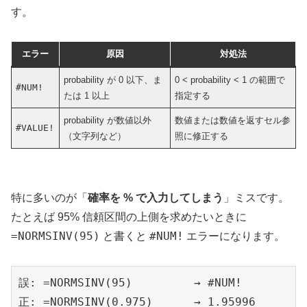
す。
エラー
原因
対処法
probability が 0 以下、ま
0 < probability < 1 の範囲で
#NUM!
たは 1 以上
指定する
probability が数値以外
数値または数値を返すセル参
#VALUE!
（文字列など）
照に修正する
特に多いのが「
確率を % で入力してしまう
」ミスです。
たとえば 95% 信頼区間の上側を求めたいときに
=NORMSINV(95)
#NUM!
と書くと
エラーになります。
誤: =NORMSINV(95)         → #NUM!

正: =NORMSINV(0.975)      → 1.95996