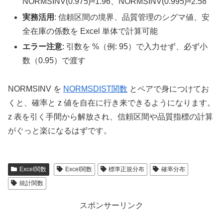
NORMSINV(0.975)≈1.96、NORMSINV(0.995)≈2.58
実務活用
: 信頼区間の境界、品質管理のシグマ値、安
全在庫の係数を Excel 単体で計算可能
エラー注意
: 引数を %（例: 95）で入力せず、必ず小
数（0.95）で渡す
NORMSINV を
NORMSDIST関数
とペアで身につけてお
くと、確率と z 値を自在に行き来できるようになります。
z 表を引く手間から解放され、信頼区間や品質指標の計算
がぐっと楽になるはずです。
Excel関数
Excel関数
標準正規分布
確率分布
統計関数
スポンサーリンク