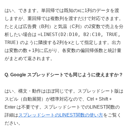
はい、できます。単回帰では既知のxに1列のデータを渡
しますが、重回帰では複数列を渡すだけで対応できます。
たとえば広告費（B列）と気温（C列）の2変数で売上を分
=LINEST(D2:D10, B2:C10, TRUE,
析したい場合は
TRUE)
のように隣接する2列をxとして指定します。出力
は変数の数＋1列に広がり、各変数の偏回帰係数と統計量
がまとめて返されます。
Q. Google スプレッドシートでも同じように使えますか？
はい、構文・動作はほぼ同じです。スプレッドシート版は
スピル（自動展開）が標準対応なので、Ctrl + Shift +
Enter は不要です。スプレッドシートでのLINEST関数の
詳細は
スプレッドシートのLINEST関数の使い方
をご覧く
ださい。