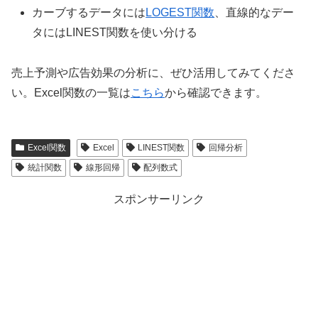
カーブするデータには
LOGEST関数
、直線的なデー
タにはLINEST関数を使い分ける
売上予測や広告効果の分析に、ぜひ活用してみてくださ
い。Excel関数の一覧は
こちら
から確認できます。
Excel関数
Excel
LINEST関数
回帰分析
統計関数
線形回帰
配列数式
スポンサーリンク