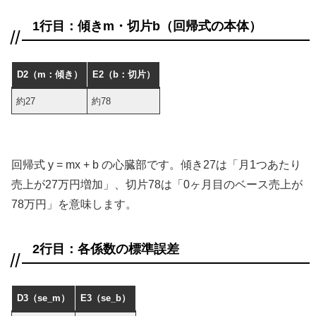
1行目：傾きm・切片b（回帰式の本体）
D2（m：傾き）
E2（b：切片）
約27
約78
回帰式 y = mx + b の心臓部です。傾き27は「月1つあたり
売上が27万円増加」、切片78は「0ヶ月目のベース売上が
78万円」を意味します。
2行目：各係数の標準誤差
D3（se_m）
E3（se_b）