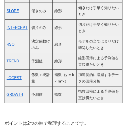
傾きだけ手早く知りたい
SLOPE
傾きのみ
線形
とき
切片だけ手早く知りたい
INTERCEPT
切片のみ
線形
とき
決定係数R²
モデルの当てはまりだけ
RSQ
線形
のみ
確認したいとき
線形回帰による予測値を
TREND
予測値
線形
直接得たいとき
係数＋統計
指数（y = b
加速度的に増減するデー
LOGEST
量
× m^x）
タの回帰分析
指数回帰による予測値を
GROWTH
予測値
指数
直接得たいとき
ポイントは2つの軸で整理することです。