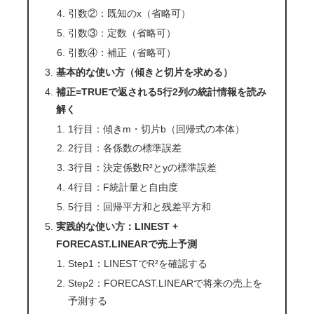
引数②：既知のx（省略可）
引数③：定数（省略可）
引数④：補正（省略可）
基本的な使い方（傾きと切片を求める）
補正=TRUEで返される5行2列の統計情報を読み
解く
1行目：傾きm・切片b（回帰式の本体）
2行目：各係数の標準誤差
3行目：決定係数R²とyの標準誤差
4行目：F統計量と自由度
5行目：回帰平方和と残差平方和
実践的な使い方：LINEST +
FORECAST.LINEARで売上予測
Step1：LINESTでR²を確認する
Step2：FORECAST.LINEARで将来の売上を
予測する