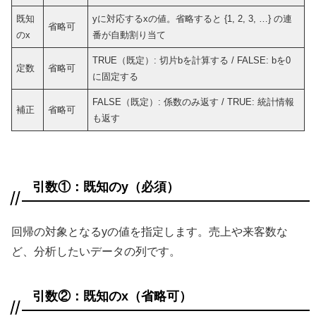
既知
yに対応するxの値。省略すると {1, 2, 3, …} の連
省略可
のx
番が自動割り当て
TRUE（既定）: 切片bを計算する / FALSE: bを0
定数
省略可
に固定する
FALSE（既定）: 係数のみ返す / TRUE: 統計情報
補正
省略可
も返す
引数①：既知のy（必須）
回帰の対象となるyの値を指定します。売上や来客数な
ど、分析したいデータの列です。
引数②：既知のx（省略可）