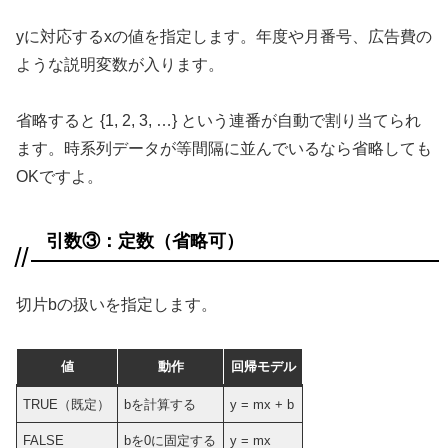
yに対応するxの値を指定します。年度や月番号、広告費の
ような説明変数が入ります。
省略すると {1, 2, 3, …} という連番が自動で割り当てられ
ます。時系列データが等間隔に並んでいるなら省略しても
OKですよ。
引数③：定数（省略可）
切片bの扱いを指定します。
値
動作
回帰モデル
TRUE（既定）
bを計算する
y = mx + b
FALSE
bを0に固定する
y = mx