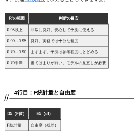
R²の範囲
判断の目安
0.95以上
非常に良好。安心して予測に使える
0.90～0.95
良好。実務では十分な精度
0.70～0.90
まずまず。予測は参考程度にとどめる
0.70未満
当てはまりが弱い。モデルの見直しが必要
4行目：F統計量と自由度
D5（F値）
E5（df）
F統計量
自由度（残差）