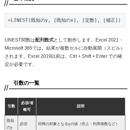
=LINEST(既知のy, [既知のx], [定数], [補正])
LINEST関数は
配列数式
として動作します。Excel 2021・
Microsoft 365では、結果が複数セルに自動展開（スピル）
されます。Excel 2019以前は、Ctrl + Shift + Enter での確
定が必要です。
引数の一覧
必須/省
引数
説明
略可
既知
必須
回帰の対象となるyの値（売上・利用者数など）
のy