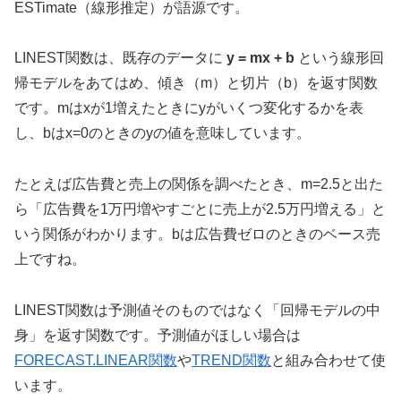
ESTimate（線形推定）が語源です。
LINEST関数は、既存のデータに
y = mx + b
という線形回
帰モデルをあてはめ、傾き（m）と切片（b）を返す関数
です。mはxが1増えたときにyがいくつ変化するかを表
し、bはx=0のときのyの値を意味しています。
たとえば広告費と売上の関係を調べたとき、m=2.5と出た
ら「広告費を1万円増やすごとに売上が2.5万円増える」と
いう関係がわかります。bは広告費ゼロのときのベース売
上ですね。
LINEST関数は予測値そのものではなく「回帰モデルの中
身」を返す関数です。予測値がほしい場合は
FORECAST.LINEAR関数
や
TREND関数
と組み合わせて使
います。