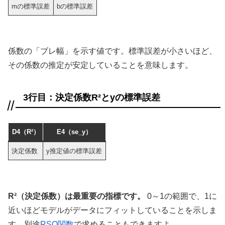
mの標準誤差
bの標準誤差
係数の「ブレ幅」を示す値です。標準誤差が小さいほど、
その係数の推定が安定していることを意味します。
3行目：決定係数R²とyの標準誤差
D4（R²）
E4（se_y）
決定係数
y推定値の標準誤差
R²（決定係数）は最重要の指標です。
0～1の範囲で、1に
近いほどモデルがデータにフィットしていることを示しま
す。別途
RSQ関数
で求めることもできますよ。