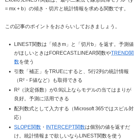
= mx + b）の傾き・切片と統計情報を求める関数です。
この記事のポイントをおさらいしておきましょう。
LINEST関数は「傾きm」と「切片b」を返す。予測値
がほしいときはFORECAST.LINEAR関数や
TREND関
数
を使う
引数「補正」をTRUEにすると、5行2列の統計情報
（R²・F値など）も取得できる
R²（決定係数）が0.9以上ならモデルの当てはまりが
良好。予測に活用できる
配列数式として入力する（Microsoft 365ではスピル対
応）
SLOPE関数
・
INTERCEPT関数
は個別の値を返すだ
け。統計情報まで欲しいならLINEST関数を使う