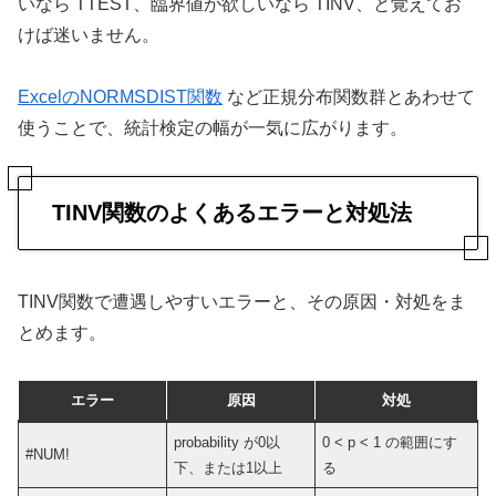
いなら TTEST、臨界値が欲しいなら TINV、と覚えてお
けば迷いません。
ExcelのNORMSDIST関数
など正規分布関数群とあわせて
使うことで、統計検定の幅が一気に広がります。
TINV関数のよくあるエラーと対処法
TINV関数で遭遇しやすいエラーと、その原因・対処をま
とめます。
エラー
原因
対処
probability が0以
0 < p < 1 の範囲にす
#NUM!
下、または1以上
る