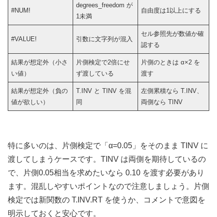
degrees_freedom が
#NUM!
自由度は1以上にする
1未満
セル参照先が数値か確
#VALUE!
引数に文字列が混入
認する
結果が想定外（小さ
片側検定で2倍にせ
片側のときは α×2 を
い値）
ず渡している
渡す
結果が想定外（負の
T.INV と TINV を混
左側累積なら T.INV、
値が欲しい）
同
両側なら TINV
特に多いのは、片側検定で「α=0.05」をそのまま TINV に
渡してしまうケースです。TINV は両側を期待しているの
で、片側0.05相当を求めたいなら 0.10 を渡す必要があり
ます。混乱しやすいポイントなので注意しましょう。片側
検定では新関数の T.INV.RT を使うか、コメントで意図を
明示しておくと安心です。