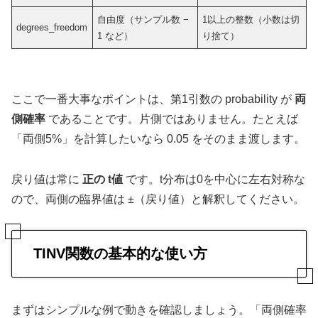
自由度（サンプル数 −
1以上の整数（小数は切
degrees_freedom
1 など）
り捨て）
ここで一番大事なポイントは、第1引数の probability が
両
側確率
であることです。片側ではありません。たとえば
「両側5%」を計算したいなら 0.05 をそのまま渡します。
戻り値は常に
正の t値
です。t分布は0を中心に左右対称な
ので、両側の臨界値は ±（戻り値）と解釈してください。
TINV関数の基本的な使い方
まずはシンプルな例で動きを確認しましょう。「両側確率