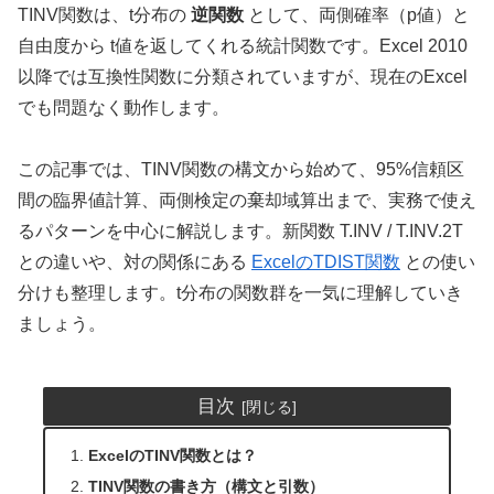
TINV関数は、t分布の
逆関数
として、両側確率（p値）と
自由度から t値を返してくれる統計関数です。Excel 2010
以降では互換性関数に分類されていますが、現在のExcel
でも問題なく動作します。
この記事では、TINV関数の構文から始めて、95%信頼区
間の臨界値計算、両側検定の棄却域算出まで、実務で使え
るパターンを中心に解説します。新関数 T.INV / T.INV.2T
との違いや、対の関係にある
ExcelのTDIST関数
との使い
分けも整理します。t分布の関数群を一気に理解していき
ましょう。
目次
ExcelのTINV関数とは？
TINV関数の書き方（構文と引数）