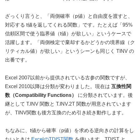
ざっくり言うと、「両側確率（p値）と自由度を渡すと、
対応する t値を返してくれる関数」です。たとえば「95%
信頼区間で使う臨界値（t値）が欲しい」というケースで
活躍します。「両側検定で棄却するかどうかの境界線（ク
リティカル値）が欲しい」というシーンも同じく TINV の
出番です。
Excel 2007以前から提供されている古参の関数ですが、
Excel 2010以降は分類が変わりました。現在は
互換性関
数（Compatibility Functions）
に分類されています。後
継として T.INV 関数と T.INV.2T 関数が用意されています
が、TINV関数も後方互換のため引き続き動作します。
ちなみに、t値から確率（p値）を求める逆向きの計算をし
たいときは
ExcelのTDIST関数
を使います。TDIST と