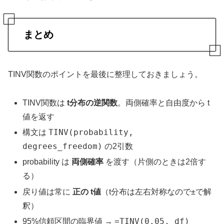
まとめ
TINV関数のポイントを最後に整理しておきましょう。
TINV関数は
t分布の逆関数
。両側確率と自由度から t
値を返す
TINV(probability,
構文は
degrees_freedom)
の2引数
probability は
両側確率
を渡す（片側のときは2倍す
る）
戻り値は常に
正の t値
（t分布は左右対称なので±で解
釈）
=TINV(0.05, df)
95%信頼区間の臨界値 →