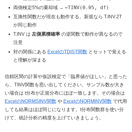
=TINV(0.05, df)
両側検定5%の棄却域 →
互換性関数だが現在も動作する。新規なら T.INV.2T
が同じ動作
T.INV は
左側累積確率
の逆関数で動作が異なるので
注意
対の関係にある
ExcelのTDIST関数
とセットで覚える
と理解が深まる
信頼区間の計算や仮説検定で「臨界値がほしい」と思った
ら、TINV関数を思い出してください。サンプル数が大き
い場合は t分布が正規分布にほぼ一致します。その場合は
ExcelのNORMSINV関数
や
ExcelのNORMINV関数
で代用
しても結果はほぼ同じになります。t分布関数群を使い分
けて、統計分析の精度を上げていきましょう。