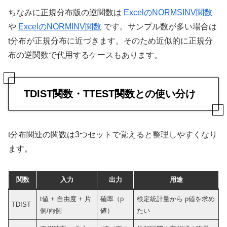
ちなみに正規分布版の逆関数は
ExcelのNORMSINV関数
や
ExcelのNORMINV関数
です。サンプル数が多い場合は
t分布が正規分布に近づきます。そのため近似的に正規分
布の逆関数で代用するケースもあります。
TDIST関数・TTEST関数との使い分け
t分布関連の関数は3つセットで覚えると整理しやすくなり
ます。
関数
入力
出力
用途
t値 + 自由度 + 片
確率（p
検定統計量から p値を求め
TDIST
側/両側
値）
たい