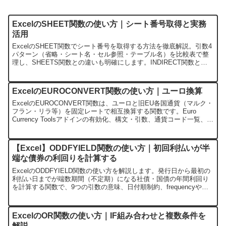
ExcelのSHEET関数の使い方｜シート番号取得と実務
活用
ExcelのSHEET関数でシート番号を取得する方法を徹底解説。引数4
パターン（省略・シート名・セル参照・テーブル名）を比較表で整
理し、SHEETS関数との違いも明確にします。INDIRECT関数との
組み合わせ実務例や、#N/A・#REF!エラーの対処法まで網羅した完
全ガイドです。
ExcelのEUROCONVERT関数の使い方｜ユーロ換算
ExcelのEUROCONVERT関数は、ユーロと旧EU各国通貨（マルク・
フラン・リラ等）を固定レートで相互換算する関数です。Euro
Currency Toolsアドインの有効化、構文・引数、通貨コード一覧、三
角換算の使い方を実例で解説します。
【Excel】ODDFYIELD関数の使い方｜初回利払いが半
端な債券の利回りを計算する
ExcelのODDFYIELD関数の使い方を解説します。発行日から最初の
利払い日までが端数期間（不定期）になる社債・国債の年間利回り
を計算する関数で、9つの引数の意味、日付順制約、frequencyや
basisの選び方、Microsoft公式サンプルを使った計算例、よくあるエ
ラーと対処、YIELD・ODDFPRICE・YIELDMATとの使い分けまで
まとめて整理しました。
ExcelのOR関数の使い方｜IF組み合わせと複数条件を
解説