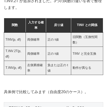
T.INV.2T が追加されました。3つの関数の違いを表で整理
します。
入力する確
関数
戻り値
TINV との関係
率
旧関数（互換性関
TINV(p, df)
両側確率
正の t値
数）
T.INV.2T(p,
両側確率
正の t値
TINV と完全互換
df)
左側累積確
負または正の t
T.INV(p, df)
動作が異なる
率
値
具体例で比較してみます（自由度20のケース）。