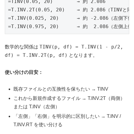
=TINV(0.05, 20)        → 約 2.086

=T.INV.2T(0.05, 20)    → 約 2.086（TINVと同
=T.INV(0.025, 20)      → 約 -2.086（左側下側
=T.INV(0.975, 20)      → 約  2.086（左側上
TINV(p, df) = T.INV(1 - p/2,
数学的な関係は
df) = T.INV.2T(p, df)
となります。
使い分けの目安：
既存ファイルとの互換性を保ちたい → TINV
これから新規作成するファイル → T.INV.2T（両側）
または T.INV（左側）
「左側」「右側」を明示的に区別したい → T.INV /
T.INV.RT を使い分ける