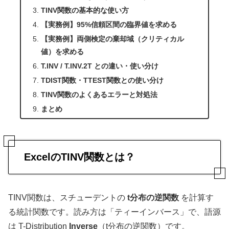
TINV関数の基本的な使い方
【実務例】95%信頼区間の臨界値を求める
【実務例】両側検定の棄却域（クリティカル
値）を求める
T.INV / T.INV.2T との違い・使い分け
TDIST関数・TTEST関数との使い分け
TINV関数のよくあるエラーと対処法
まとめ
ExcelのTINV関数とは？
TINV関数は、スチューデントの
t分布の逆関数
を計算す
る統計関数です。読み方は「ティーインバース」で、語源
は T-Distribution
Inverse
（t分布の逆関数）です。