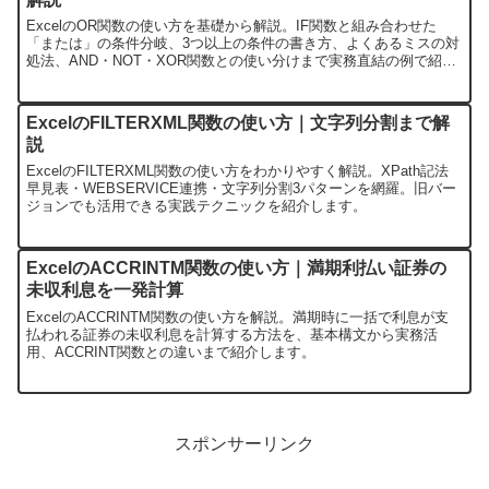
ExcelのOR関数の使い方を基礎から解説。IF関数と組み合わせた
「または」の条件分岐、3つ以上の条件の書き方、よくあるミスの対
処法、AND・NOT・XOR関数との使い分けまで実務直結の例で紹介
します。
ExcelのFILTERXML関数の使い方｜文字列分割まで解
説
ExcelのFILTERXML関数の使い方をわかりやすく解説。XPath記法
早見表・WEBSERVICE連携・文字列分割3パターンを網羅。旧バー
ジョンでも活用できる実践テクニックを紹介します。
ExcelのACCRINTM関数の使い方｜満期利払い証券の
未収利息を一発計算
ExcelのACCRINTM関数の使い方を解説。満期時に一括で利息が支
払われる証券の未収利息を計算する方法を、基本構文から実務活
用、ACCRINT関数との違いまで紹介します。
スポンサーリンク