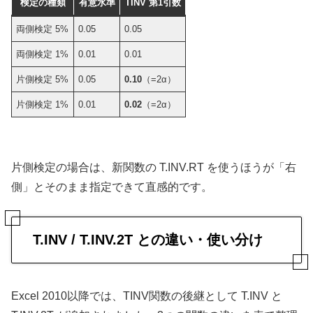
検定の種類
有意水準
TINV 第1引数
両側検定 5%
0.05
0.05
両側検定 1%
0.01
0.01
片側検定 5%
0.05
0.10
（=2α）
片側検定 1%
0.01
0.02
（=2α）
片側検定の場合は、新関数の T.INV.RT を使うほうが「右
側」とそのまま指定できて直感的です。
T.INV / T.INV.2T との違い・使い分け
Excel 2010以降では、TINV関数の後継として T.INV と