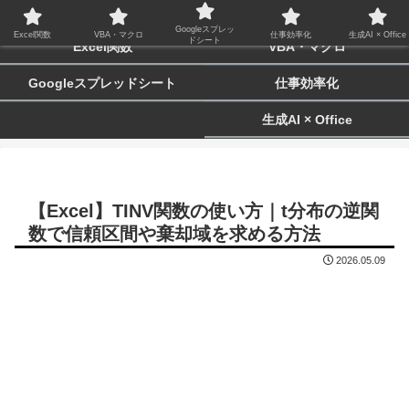
biz-tactics
Googleスプレッ
Excel関数
VBA・マクロ
仕事効率化
生成AI × Office
ドシート
Excel関数
VBA・マクロ
Googleスプレッドシート
仕事効率化
生成AI × Office
【Excel】TINV関数の使い方｜t分布の逆関
数で信頼区間や棄却域を求める方法
2026.05.09