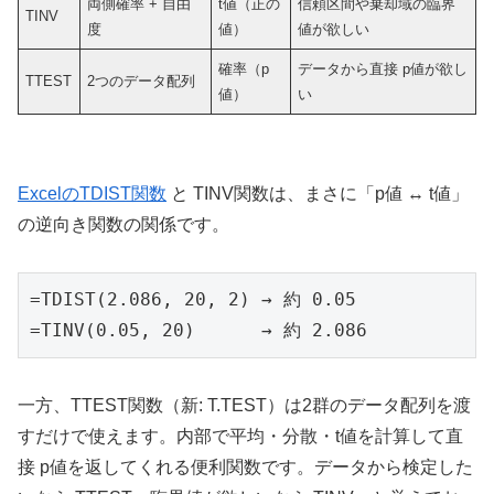
両側確率 + 自由
t値（正の
信頼区間や棄却域の臨界
TINV
度
値）
値が欲しい
確率（p
データから直接 p値が欲し
TTEST
2つのデータ配列
値）
い
ExcelのTDIST関数
と TINV関数は、まさに「p値 ↔ t値」
の逆向き関数の関係です。
=TDIST(2.086, 20, 2) → 約 0.05

=TINV(0.05, 20)      → 約 2.086
一方、TTEST関数（新: T.TEST）は2群のデータ配列を渡
すだけで使えます。内部で平均・分散・t値を計算して直
接 p値を返してくれる便利関数です。データから検定した