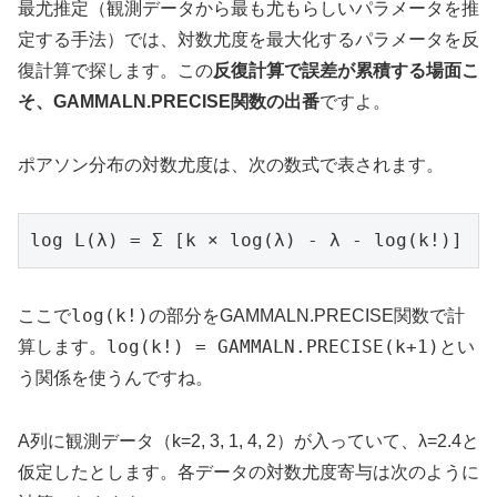
最尤推定（観測データから最も尤もらしいパラメータを推
定する手法）では、対数尤度を最大化するパラメータを反
復計算で探します。この
反復計算で誤差が累積する場面こ
そ、GAMMALN.PRECISE関数の出番
ですよ。
ポアソン分布の対数尤度は、次の数式で表されます。
log L(λ) = Σ [k × log(λ) - λ - log(k!)]
log(k!)
ここで
の部分をGAMMALN.PRECISE関数で計
log(k!) = GAMMALN.PRECISE(k+1)
算します。
とい
う関係を使うんですね。
A列に観測データ（k=2, 3, 1, 4, 2）が入っていて、λ=2.4と
仮定したとします。各データの対数尤度寄与は次のように