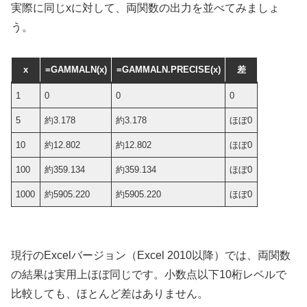
実際に同じxに対して、両関数の出力を並べてみましょ
う。
x
=GAMMALN(x)
=GAMMALN.PRECISE(x)
差
1
0
0
0
5
約3.178
約3.178
ほぼ0
10
約12.802
約12.802
ほぼ0
100
約359.134
約359.134
ほぼ0
1000
約5905.220
約5905.220
ほぼ0
現行のExcelバージョン（Excel 2010以降）では、両関数
の結果は実用上ほぼ同じです。小数点以下10桁レベルで
比較しても、ほとんど差はありません。