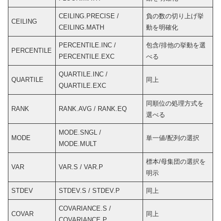
CEILING.PRECISE /
負の数の切り上げ挙
CEILING
CEILING.MATH
動を明確化
PERCENTILE.INC /
包含/排他の挙動を選
PERCENTILE
PERCENTILE.EXC
べる
QUARTILE.INC /
QUARTILE
同上
QUARTILE.EXC
同順位の処理方式を
RANK
RANK.AVG / RANK.EQ
選べる
MODE.SNGL /
MODE
単一値/配列の選択
MODE.MULT
標本/母集団の選択を
VAR
VAR.S / VAR.P
明示
STDEV
STDEV.S / STDEV.P
同上
COVARIANCE.S /
COVAR
同上
COVARIANCE.P