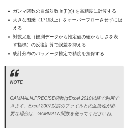
ガンマ関数の自然対数 ln(Γ(x)) を高精度に計算する
大きな階乗（171!以上）をオーバーフローさせずに扱
える
対数尤度（観測データから推定値の確からしさを表
す指標）の反復計算で誤差を抑える
統計分布のパラメータ推定で精度を担保する
NOTE
GAMMALN.PRECISE関数はExcel 2010以降で利用で
きます。Excel 2007以前のファイルとの互換性が必
要な場合は、GAMMALN関数を使ってくださいね。