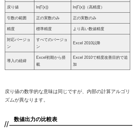
戻り値
ln(Γ(x))
ln(Γ(x))（高精度）
引数の範囲
正の実数のみ
正の実数のみ
精度
標準精度
より高い数値精度
対応バージョ
すべてのバージョ
Excel 2010以降
ン
ン
Excel初期から搭
Excel 2010で精度改善目的で追
導入の経緯
載
加
戻り値の数学的な意味は同じですが、内部の計算アルゴリ
ズムが異なります。
数値出力の比較表