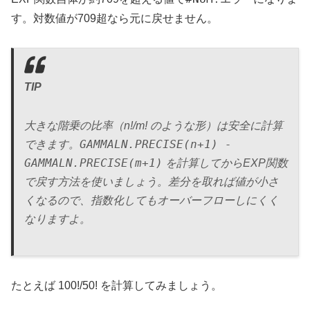
す。対数値が709超なら元に戻せません。
TIP
大きな階乗の比率（n!/m! のような形）は安全に計算
GAMMALN.PRECISE(n+1) -
できます。
GAMMALN.PRECISE(m+1)
を計算してからEXP関数
で戻す方法を使いましょう。差分を取れば値が小さ
くなるので、指数化してもオーバーフローしにくく
なりますよ。
たとえば 100!/50! を計算してみましょう。