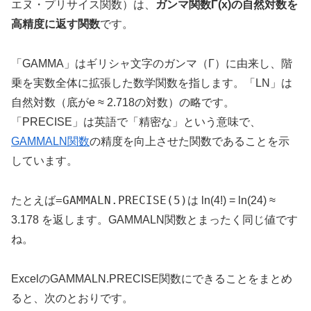
エヌ・プリサイス関数）は、
ガンマ関数Γ(x)の自然対数を
高精度に返す関数
です。
「GAMMA」はギリシャ文字のガンマ（Γ）に由来し、階
乗を実数全体に拡張した数学関数を指します。「LN」は
自然対数（底がe ≈ 2.718の対数）の略です。
「PRECISE」は英語で「精密な」という意味で、
GAMMALN関数
の精度を向上させた関数であることを示
しています。
=GAMMALN.PRECISE(5)
たとえば
は ln(4!) = ln(24) ≈
3.178 を返します。GAMMALN関数とまったく同じ値です
ね。
ExcelのGAMMALN.PRECISE関数にできることをまとめ
ると、次のとおりです。