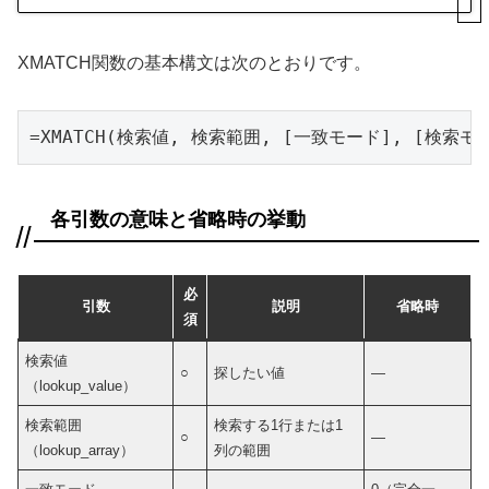
XMATCH関数の基本構文は次のとおりです。
=XMATCH(検索値, 検索範囲, [一致モード], [検索モ
各引数の意味と省略時の挙動
必
引数
説明
省略時
須
検索値
○
探したい値
—
（lookup_value）
検索範囲
検索する1行または1
○
—
（lookup_array）
列の範囲