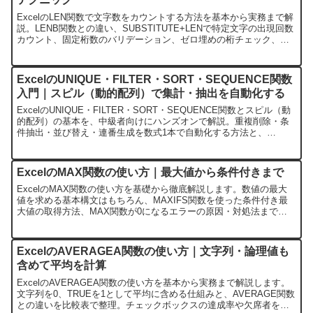
ExcelのLEN関数で文字数をカウントする方法を基本から実務まで解
説。LENB関数との違い、SUBSTITUTE+LENで特定文字の出現回数
カウント、固定桁数のバリデーション、ゼロ埋めの桁チェック、
TRIM・ASC・JIS関数を使ったデータクレンジングなど、実践パタ
ーンとFAQをまとめて紹介します。
ExcelのUNIQUE・FILTER・SORT・SEQUENCE関数
入門｜スピル（動的配列）で集計・抽出を自動化する
ExcelのUNIQUE・FILTER・SORT・SEQUENCE関数とスピル（動
的配列）の基本を、中級者向けにハンズオンで解説。重複削除・条
件抽出・並び替え・連番生成を数式1本で自動化する方法と、
#SPILL!エラー対処、Excel 2021/Microsoft 365での対応状況をまと
めます。
ExcelのMAX関数の使い方｜最大値から条件付きまで
ExcelのMAX関数の使い方を基礎から徹底解説します。数値の最大
値を求める基本構文はもちろん、MAXIFS関数を使った条件付き最
大値の取得方法、MAX関数が0になるエラーの原因・対処法まで、
実務ですぐ使える具体的なパターンを網羅。売上データや日付デー
タへの応用例も紹介しています。
ExcelのAVERAGEA関数の使い方｜文字列・論理値も
含めて平均を計算
ExcelのAVERAGEA関数の使い方を基本から実務まで解説します。
文字列を0、TRUEを1として平均に含める仕組みと、AVERAGE関数
との違いを比較表で整理。チェックボックスの達成率や欠席者を含